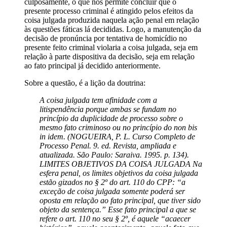
culposamente, o que nos permite concluir que o
presente processo criminal é atingido pelos efeitos da
coisa julgada produzida naquela ação penal em relação
às questões fáticas lá decididas. Logo, a manutenção da
decisão de pronúncia por tentativa de homicídio no
presente feito criminal violaria a coisa julgada, seja em
relação à parte dispositiva da decisão, seja em relação
ao fato principal já decidido anteriormente.
Sobre a questão, é a lição da doutrina:
A coisa julgada tem afinidade com a
litispendência porque ambas se fundam no
princípio da duplicidade de processo sobre o
mesmo fato criminoso ou no princípio do non bis
in idem. (NOGUEIRA, P. L. Curso Completo de
Processo Penal. 9. ed. Revista, ampliada e
atualizada. São Paulo: Saraiva. 1995. p. 134).
LIMITES OBJETIVOS DA COISA JULGADA Na
esfera penal, os limites objetivos da coisa julgada
estão gizados no § 2º do art. 110 do CPP: “a
exceção de coisa julgada somente poderá ser
oposta em relação ao fato principal, que tiver sido
objeto da sentença.” Esse fato principal a que se
refere o art. 110 no seu § 2º, é aquele “acaecer