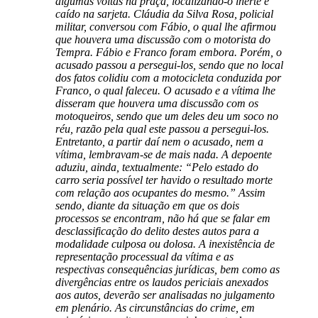
algumas voltas na praça, localizando-o inerte e
caído na sarjeta. Cláudia da Silva Rosa, policial
militar, conversou com Fábio, o qual lhe afirmou
que houvera uma discussão com o motorista do
Tempra. Fábio e Franco foram embora. Porém, o
acusado passou a persegui-los, sendo que no local
dos fatos colidiu com a motocicleta conduzida por
Franco, o qual faleceu. O acusado e a vítima lhe
disseram que houvera uma discussão com os
motoqueiros, sendo que um deles deu um soco no
réu, razão pela qual este passou a persegui-los.
Entretanto, a partir daí nem o acusado, nem a
vítima, lembravam-se de mais nada. A depoente
aduziu, ainda, textualmente: “Pelo estado do
carro seria possível ter havido o resultado morte
com relação aos ocupantes do mesmo.” Assim
sendo, diante da situação em que os dois
processos se encontram, não há que se falar em
desclassificação do delito destes autos para a
modalidade culposa ou dolosa. A inexistência de
representação processual da vítima e as
respectivas consequências jurídicas, bem como as
divergências entre os laudos periciais anexados
aos autos, deverão ser analisadas no julgamento
em plenário. As circunstâncias do crime, em