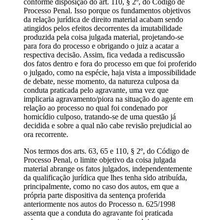
conforme disposição do art. 110, § 2º, do Código de
Processo Penal. Isso porque os fundamentos objetivos
da relação jurídica de direito material acabam sendo
atingidos pelos efeitos decorrentes da imutabilidade
produzida pela coisa julgada material, projetando-se
para fora do processo e obrigando o juiz a acatar a
respectiva decisão. Assim, fica vedada a rediscussão
dos fatos dentro e fora do processo em que foi proferido
o julgado, como na espécie, haja vista a impossibilidade
de debate, nesse momento, da natureza culposa da
conduta praticada pelo agravante, uma vez que
implicaria agravamento/piora na situação do agente em
relação ao processo no qual foi condenado por
homicídio culposo, tratando-se de uma questão já
decidida e sobre a qual não cabe revisão prejudicial ao
ora recorrente.
Nos termos dos arts. 63, 65 e 110, § 2º, do Código de
Processo Penal, o limite objetivo da coisa julgada
material abrange os fatos julgados, independentemente
da qualificação jurídica que lhes tenha sido atribuída,
principalmente, como no caso dos autos, em que a
própria parte dispositiva da sentença proferida
anteriormente nos autos do Processo n. 625/1998
assenta que a conduta do agravante foi praticada