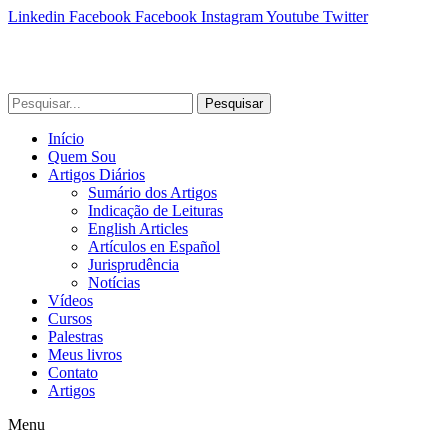
Linkedin
Facebook
Facebook
Instagram
Youtube
Twitter
Pesquisar
Início
Quem Sou
Artigos Diários
Sumário dos Artigos
Indicação de Leituras
English Articles
Artículos en Español
Jurisprudência
Notícias
Vídeos
Cursos
Palestras
Meus livros
Contato
Artigos
Menu