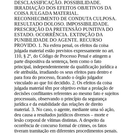
DESCLASSIFICAÇÃO. POSSIBILIDADE.
IRRADIAÇÃO DOS EFEITOS OBJETIVOS DA
COISA JULGADA MATERIAL.
RECONHECIMENTO DE CONDUTA CULPOSA.
RESULTADO DOLOSO. IMPOSSIBILIDADE.
PRESCRIÇÃO DA PRETENSÃO PUNITIVA DO
ESTADO. OCORRÊNCIA. EXTINÇÃO DA
PUNIBILIDADE DO AGENTE. RECURSO
PROVIDO. 1. Na esfera penal, os efeitos da coisa
julgada material estão previstos expressamente no art.
110, § 2º, do Código de Processo Penal e atingem a
parte dispositiva da sentença, bem como o fato
principal, independentemente da qualificação jurídica a
ele atribuída, irradiando os seus efeitos para dentro e
para fora do processo, ficando o órgão julgador
vinculado ao que foi decidido. 2. Os efeitos da coisa
julgada material têm por objetivo evitar a prolação de
decisões conflitantes referentes ao mesmo fato e sujeitos
processuais, observando o princípio da segurança
jurídica e da estabilidade das relações de direito
material. 3. No caso, o agente, mediante uma só ação,
deu causa a resultados jurídicos diversos – morte e
lesão corporal de vítimas distintas. A despeito da
ocorrência de concurso formal de crimes, os fatos
tiveram tramitação em diferentes procedimentos penais.