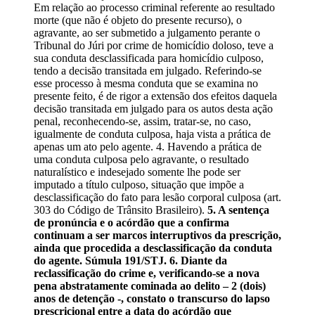
Em relação ao processo criminal referente ao resultado
morte (que não é objeto do presente recurso), o
agravante, ao ser submetido a julgamento perante o
Tribunal do Júri por crime de homicídio doloso, teve a
sua conduta desclassificada para homicídio culposo,
tendo a decisão transitada em julgado. Referindo-se
esse processo à mesma conduta que se examina no
presente feito, é de rigor a extensão dos efeitos daquela
decisão transitada em julgado para os autos desta ação
penal, reconhecendo-se, assim, tratar-se, no caso,
igualmente de conduta culposa, haja vista a prática de
apenas um ato pelo agente. 4. Havendo a prática de
uma conduta culposa pelo agravante, o resultado
naturalístico e indesejado somente lhe pode ser
imputado a título culposo, situação que impõe a
desclassificação do fato para lesão corporal culposa (art.
303 do Código de Trânsito Brasileiro).
5. A sentença
de pronúncia e o acórdão que a confirma
continuam a ser marcos interruptivos da prescrição,
ainda que procedida a desclassificação da conduta
do agente. Súmula 191/STJ. 6. Diante da
reclassificação do crime e, verificando-se a nova
pena abstratamente cominada ao delito – 2 (dois)
anos de detenção -, constato o transcurso do lapso
prescricional entre a data do acórdão que