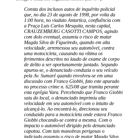
Consta dos inclusos autos de inquérito policial
que, no dia 23 de agosto de 1998, por volta da
1:00 hora, no viaduto Antartica, confluência com
a Praça Luis Carlos Mesquita, nesta capital,
CRAUZEMBERG CASOTTI CAMPOS, agindo
com dolo eventual, assumiu o risco de matar
Magda Silva de Figueiredo, quando em alta
velocidade, arremessou seu automóvel, contra
uma motocicleta, causando na vítima os
ferimentos descritos no laudo de exame de corpo
de delito a ser oportunamente juntado. Segundo
apurou-se, o denunciado conduzia o seu veículo
pela Av. Sumaré quando envolveu-se em uma
discussão com Franco Giobbi, fato este apurado
no processo crime n. 625/08 que tramita perante
esta egrégia Vara. Percebendo que Franco Giobbi
saiu do local, o denunciado imprimiu alta
velocidade em seu automóvel com o intuito de
alcançá-lo. Ao encontrá-lo, direcionou seu
conduzido para a motocicleta onde estava Franco
Giobbi chocando-se contra a mesma. Com o
impacto o automóvel dirigido pelo denunciado
capotou. Com tais manobras perigosas o
indiciado assumiu o risco de matar Magda Silva