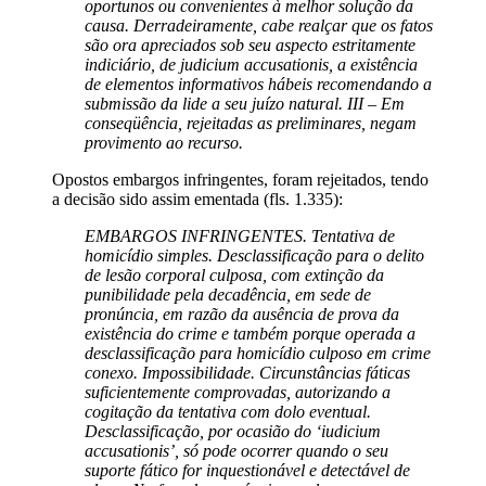
oportunos ou convenientes à melhor solução da
causa. Derradeiramente, cabe realçar que os fatos
são ora apreciados sob seu aspecto estritamente
indiciário, de judicium accusationis, a existência
de elementos informativos hábeis recomendando a
submissão da lide a seu juízo natural. III – Em
conseqüência, rejeitadas as preliminares, negam
provimento ao recurso.
Opostos embargos infringentes, foram rejeitados, tendo
a decisão sido assim ementada (fls. 1.335):
EMBARGOS INFRINGENTES. Tentativa de
homicídio simples. Desclassificação para o delito
de lesão corporal culposa, com extinção da
punibilidade pela decadência, em sede de
pronúncia, em razão da ausência de prova da
existência do crime e também porque operada a
desclassificação para homicídio culposo em crime
conexo. Impossibilidade. Circunstâncias fáticas
suficientemente comprovadas, autorizando a
cogitação da tentativa com dolo eventual.
Desclassificação, por ocasião do ‘iudicium
accusationis’, só pode ocorrer quando o seu
suporte fático for inquestionável e detectável de