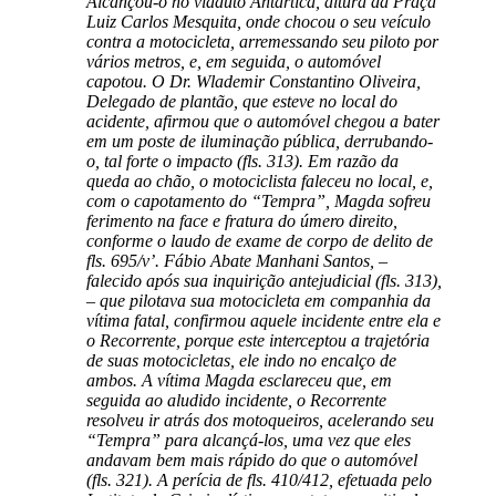
Alcançou-o no viaduto Antártica, altura da Praça
Luiz Carlos Mesquita, onde chocou o seu veículo
contra a motocicleta, arremessando seu piloto por
vários metros, e, em seguida, o automóvel
capotou. O Dr. Wlademir Constantino Oliveira,
Delegado de plantão, que esteve no local do
acidente, afirmou que o automóvel chegou a bater
em um poste de iluminação pública, derrubando-
o, tal forte o impacto (fls. 313). Em razão da
queda ao chão, o motociclista faleceu no local, e,
com o capotamento do “Tempra”, Magda sofreu
ferimento na face e fratura do úmero direito,
conforme o laudo de exame de corpo de delito de
fls. 695/v’. Fábio Abate Manhani Santos, –
falecido após sua inquirição antejudicial (fls. 313),
– que pilotava sua motocicleta em companhia da
vítima fatal, confirmou aquele incidente entre ela e
o Recorrente, porque este interceptou a trajetória
de suas motocicletas, ele indo no encalço de
ambos. A vítima Magda esclareceu que, em
seguida ao aludido incidente, o Recorrente
resolveu ir atrás dos motoqueiros, acelerando seu
“Tempra” para alcançá-los, uma vez que eles
andavam bem mais rápido do que o automóvel
(fls. 321). A perícia de fls. 410/412, efetuada pelo