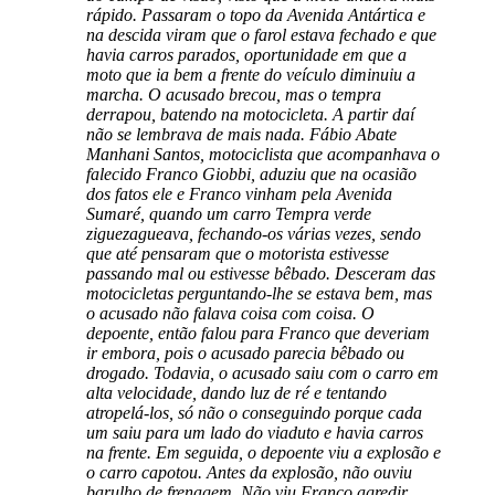
rápido. Passaram o topo da Avenida Antártica e
na descida viram que o farol estava fechado e que
havia carros parados, oportunidade em que a
moto que ia bem a frente do veículo diminuiu a
marcha. O acusado brecou, mas o tempra
derrapou, batendo na motocicleta. A partir daí
não se lembrava de mais nada. Fábio Abate
Manhani Santos, motociclista que acompanhava o
falecido Franco Giobbi, aduziu que na ocasião
dos fatos ele e Franco vinham pela Avenida
Sumaré, quando um carro Tempra verde
ziguezagueava, fechando-os várias vezes, sendo
que até pensaram que o motorista estivesse
passando mal ou estivesse bêbado. Desceram das
motocicletas perguntando-lhe se estava bem, mas
o acusado não falava coisa com coisa. O
depoente, então falou para Franco que deveriam
ir embora, pois o acusado parecia bêbado ou
drogado. Todavia, o acusado saiu com o carro em
alta velocidade, dando luz de ré e tentando
atropelá-los, só não o conseguindo porque cada
um saiu para um lado do viaduto e havia carros
na frente. Em seguida, o depoente viu a explosão e
o carro capotou. Antes da explosão, não ouviu
barulho de frenagem. Não viu Franco agredir