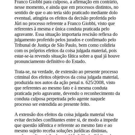
Franco Giobbi para culposo, a afirmação em contrário,
nesse momento, e ainda que em processos distintos, no
sentido de que o ato teria sido praticado mediante dolo
eventual, atingiria os efeitos da decisão proferida pelo
Júri no processo referente a Franco Giobbi, visto que
referentes à mesma e única conduta praticada pelo
agravante. Essa situação importaria rescisão reflexa do
julgamento proferido pelos jurados e confirmado pelo
Tribunal de Justiça de São Paulo, bem como colidiria
com os próprios efeitos da coisa julgada material, pois
estar-se-ia revendo situação fática sobre a qual já houve
pronunciamento definitivo do Estado.
Trata-se, na verdade, de extensão ao presente processo
criminal dos efeitos objetivos da coisa julgada material,
produzida nos autos da ação penal n. 625/2008, visto
que referentes ao mesmo fato e à mesma conduta
praticada pelo agravante, devendo o reconhecimento da
conduta culposa perpetrada pelo agente naquele
processo ser estendida ao presente feito.
A extensão dos efeitos da coisa julgada material visa
evitar decisões conflitantes entre si, de modo a impedir
que questão idêntica e referente ao mesmo fato e ao
mesmo sujeito receba soluções jurídicas distintas,