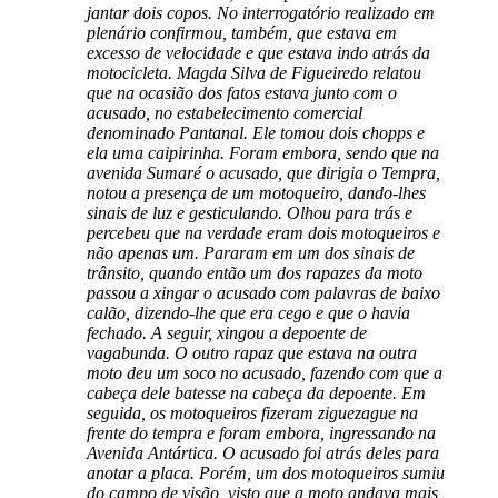
jantar dois copos. No interrogatório realizado em
plenário confirmou, também, que estava em
excesso de velocidade e que estava indo atrás da
motocicleta. Magda Silva de Figueiredo relatou
que na ocasião dos fatos estava junto com o
acusado, no estabelecimento comercial
denominado Pantanal. Ele tomou dois chopps e
ela uma caipirinha. Foram embora, sendo que na
avenida Sumaré o acusado, que dirigia o Tempra,
notou a presença de um motoqueiro, dando-lhes
sinais de luz e gesticulando. Olhou para trás e
percebeu que na verdade eram dois motoqueiros e
não apenas um. Pararam em um dos sinais de
trânsito, quando então um dos rapazes da moto
passou a xingar o acusado com palavras de baixo
calão, dizendo-lhe que era cego e que o havia
fechado. A seguir, xingou a depoente de
vagabunda. O outro rapaz que estava na outra
moto deu um soco no acusado, fazendo com que a
cabeça dele batesse na cabeça da depoente. Em
seguida, os motoqueiros fizeram ziguezague na
frente do tempra e foram embora, ingressando na
Avenida Antártica. O acusado foi atrás deles para
anotar a placa. Porém, um dos motoqueiros sumiu
do campo de visão, visto que a moto andava mais