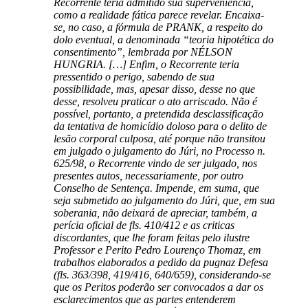
Recorrente teria admitido sua superveníência,
como a realidade fática parece revelar. Encaixa-
se, no caso, a fórmula de PRANK, a respeito do
dolo eventual, a denominada “teoria hipotética do
consentimento”, lembrada por NÉLSON
HUNGRIA. […] Enfim, o Recorrente teria
pressentido o perigo, sabendo de sua
possibilidade, mas, apesar disso, desse no que
desse, resolveu praticar o ato arriscado. Não é
possível, portanto, a pretendida desclassificação
da tentativa de homicídio doloso para o delito de
lesão corporal culposa, até porque não transitou
em julgado o julgamento do Júri, no Processo n.
625/98, o Recorrente vindo de ser julgado, nos
presentes autos, necessariamente, por outro
Conselho de Sentença. Impende, em suma, que
seja submetido ao julgamento do Júri, que, em sua
soberania, não deixará de apreciar, também, a
perícia oficial de fls. 410/412 e as criticas
discordantes, que lhe foram feitas pelo ilustre
Professor e Perito Pedro Lourenço Thomaz, em
trabalhos elaborados a pedido da pugnaz Defesa
(fls. 363/398, 419/416, 640/659), considerando-se
que os Peritos poderão ser convocados a dar os
esclarecimentos que as partes entenderem