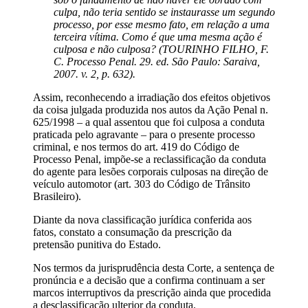
culpa, não teria sentido se instaurasse um segundo
processo, por esse mesmo fato, em relação a uma
terceira vítima. Como é que uma mesma ação é
culposa e não culposa? (TOURINHO FILHO, F.
C. Processo Penal. 29. ed. São Paulo: Saraiva,
2007. v. 2, p. 632).
Assim, reconhecendo a irradiação dos efeitos objetivos
da coisa julgada produzida nos autos da Ação Penal n.
625/1998 – a qual assentou que foi culposa a conduta
praticada pelo agravante – para o presente processo
criminal, e nos termos do art. 419 do Código de
Processo Penal, impõe-se a reclassificação da conduta
do agente para lesões corporais culposas na direção de
veículo automotor (art. 303 do Código de Trânsito
Brasileiro).
Diante da nova classificação jurídica conferida aos
fatos, constato a consumação da prescrição da
pretensão punitiva do Estado.
Nos termos da jurisprudência desta Corte, a sentença de
pronúncia e a decisão que a confirma continuam a ser
marcos interruptivos da prescrição ainda que procedida
a desclassificação ulterior da conduta.