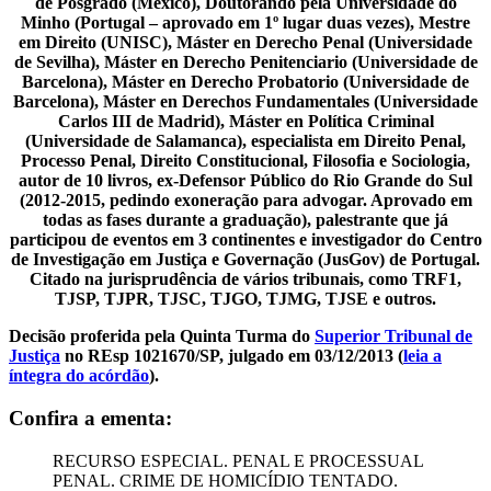
de Posgrado (México), Doutorando pela Universidade do
Minho (Portugal – aprovado em 1º lugar duas vezes), Mestre
em Direito (UNISC), Máster en Derecho Penal (Universidade
de Sevilha), Máster en Derecho Penitenciario (Universidade de
Barcelona), Máster en Derecho Probatorio (Universidade de
Barcelona), Máster en Derechos Fundamentales (Universidade
Carlos III de Madrid), Máster en Política Criminal
(Universidade de Salamanca), especialista em Direito Penal,
Processo Penal, Direito Constitucional, Filosofia e Sociologia,
autor de 10 livros, ex-Defensor Público do Rio Grande do Sul
(2012-2015, pedindo exoneração para advogar. Aprovado em
todas as fases durante a graduação), palestrante que já
participou de eventos em 3 continentes e investigador do Centro
de Investigação em Justiça e Governação (JusGov) de Portugal.
Citado na jurisprudência de vários tribunais, como TRF1,
TJSP, TJPR, TJSC, TJGO, TJMG, TJSE e outros.
Decisão proferida pela Quinta Turma do
Superior Tribunal de
Justiça
no REsp 1021670/SP, julgado em 03/12/2013 (
leia a
íntegra do acórdão
).
Confira a ementa:
RECURSO ESPECIAL. PENAL E PROCESSUAL
PENAL. CRIME DE HOMICÍDIO TENTADO.