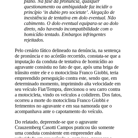
plano. Na fase da pronúncia, qualquer
questionamento ou ambiguidade faz incidir o
princípio ‘in dubio pro societate’. Alegação de
inexistência de tentativa em dolo eventual. Não
cabimento. O dolo eventual equipara-se ao dolo
direto, não havendo incompatibilidade com o
homicídio tentado. Embargos infringentes
rejeitados.
Pelo cenário fático delineado na denúncia, na sentença
de pronúncia e no acórdão recorrido, constata-se que a
imputação da conduta de tentativa de homicídio ao
agravante consistiu no fato de que, após uma briga de
trânsito entre ele e o motociclista Franco Giobbi, teria
empreendido perseguição contra este, sendo que, em
determinado momento, imprimindo alta velocidade em
seu veículo Fiat/Tempra, direcionou o seu carro contra
a motocicleta, vindo os veículos a colidirem. Dos fatos,
ocorreu a morte do motociclista Franco Giobbi e
ferimentos no agravante e em sua namorada que o
acompanhava ante o capotamento do veículo.
Do relatado, depreende-se que o agravante
Crauzemberg Casotti Campos praticou tão somente
uma conduta consistente em empreender alta