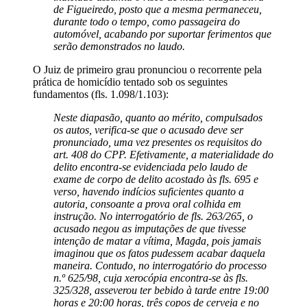
de Figueiredo, posto que a mesma permaneceu,
durante todo o tempo, como passageira do
automóvel, acabando por suportar ferimentos que
serão demonstrados no laudo.
O Juiz de primeiro grau pronunciou o recorrente pela
prática de homicídio tentado sob os seguintes
fundamentos (fls. 1.098/1.103):
Neste diapasão, quanto ao mérito, compulsados
os autos, verifica-se que o acusado deve ser
pronunciado, uma vez presentes os requisitos do
art. 408 do CPP. Efetivamente, a materialidade do
delito encontra-se evidenciada pelo laudo de
exame de corpo de delito acostado às fls. 695 e
verso, havendo indícios suficientes quanto a
autoria, consoante a prova oral colhida em
instrução. No interrogatório de fls. 263/265, o
acusado negou as imputações de que tivesse
intenção de matar a vítima, Magda, pois jamais
imaginou que os fatos pudessem acabar daquela
maneira. Contudo, no interrogatório do processo
n.º 625/98, cuja xerocópia encontra-se às fls.
325/328, asseverou ter bebido à tarde entre 19:00
horas e 20:00 horas, três copos de cerveja e no