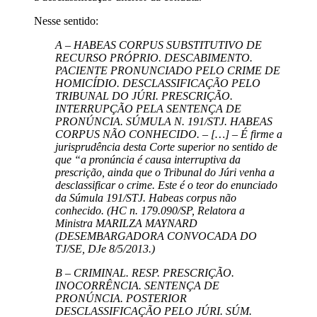
Nesse sentido:
A – HABEAS CORPUS SUBSTITUTIVO DE
RECURSO PRÓPRIO. DESCABIMENTO.
PACIENTE PRONUNCIADO PELO CRIME DE
HOMICÍDIO. DESCLASSIFICAÇÃO PELO
TRIBUNAL DO JÚRI. PRESCRIÇÃO.
INTERRUPÇÃO PELA SENTENÇA DE
PRONÚNCIA. SÚMULA N. 191/STJ. HABEAS
CORPUS NÃO CONHECIDO. – […] – É firme a
jurisprudência desta Corte superior no sentido de
que “a pronúncia é causa interruptiva da
prescrição, ainda que o Tribunal do Júri venha a
desclassificar o crime. Este é o teor do enunciado
da Súmula 191/STJ. Habeas corpus não
conhecido. (HC n. 179.090/SP, Relatora a
Ministra MARILZA MAYNARD
(DESEMBARGADORA CONVOCADA DO
TJ/SE, DJe 8/5/2013.)
B – CRIMINAL. RESP. PRESCRIÇÃO.
INOCORRÊNCIA. SENTENÇA DE
PRONÚNCIA. POSTERIOR
DESCLASSIFICAÇÃO PELO JÚRI. SÚM.