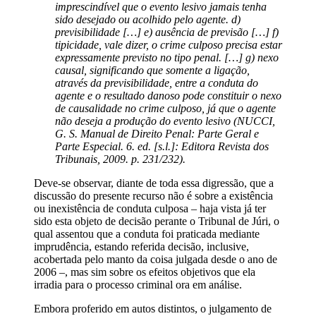
imprescindível que o evento lesivo jamais tenha
sido desejado ou acolhido pelo agente. d)
previsibilidade […] e) ausência de previsão […] f)
tipicidade, vale dizer, o crime culposo precisa estar
expressamente previsto no tipo penal. […] g) nexo
causal, significando que somente a ligação,
através da previsibilidade, entre a conduta do
agente e o resultado danoso pode constituir o nexo
de causalidade no crime culposo, já que o agente
não deseja a produção do evento lesivo (NUCCI,
G. S. Manual de Direito Penal: Parte Geral e
Parte Especial. 6. ed. [s.l.]: Editora Revista dos
Tribunais, 2009. p. 231/232).
Deve-se observar, diante de toda essa digressão, que a
discussão do presente recurso não é sobre a existência
ou inexistência de conduta culposa – haja vista já ter
sido esta objeto de decisão perante o Tribunal de Júri, o
qual assentou que a conduta foi praticada mediante
imprudência, estando referida decisão, inclusive,
acobertada pelo manto da coisa julgada desde o ano de
2006 –, mas sim sobre os efeitos objetivos que ela
irradia para o processo criminal ora em análise.
Embora proferido em autos distintos, o julgamento de