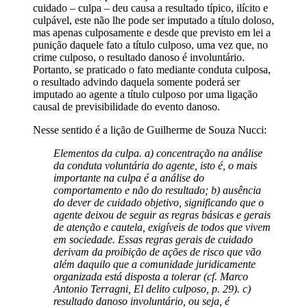
cuidado – culpa – deu causa a resultado típico, ilícito e
culpável, este não lhe pode ser imputado a título doloso,
mas apenas culposamente e desde que previsto em lei a
punição daquele fato a título culposo, uma vez que, no
crime culposo, o resultado danoso é involuntário.
Portanto, se praticado o fato mediante conduta culposa,
o resultado advindo daquela somente poderá ser
imputado ao agente a título culposo por uma ligação
causal de previsibilidade do evento danoso.
Nesse sentido é a lição de Guilherme de Souza Nucci:
Elementos da culpa. a) concentração na análise
da conduta voluntária do agente, isto é, o mais
importante na culpa é a análise do
comportamento e não do resultado; b) ausência
do dever de cuidado objetivo, significando que o
agente deixou de seguir as regras básicas e gerais
de atenção e cautela, exigíveis de todos que vivem
em sociedade. Essas regras gerais de cuidado
derivam da proibição de ações de risco que vão
além daquilo que a comunidade juridicamente
organizada está disposta a tolerar (cf. Marco
Antonio Terragni, El delito culposo, p. 29). c)
resultado danoso involuntário, ou seja, é