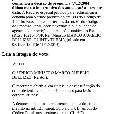
confirmou a decisão de pronúncia (7/12/2004) –
último marco interruptivo dos autos – até a presente
data.
7. Recurso especial provido para reclassificar a
conduta para o crime previsto no art. 303 do Código de
Trânsito Brasileiro e, nos termos do art. 61 do Código
de Processo Penal, declarar extinta a punibilidade do
agente pela prescrição da pretensão punitiva do Estado.
(REsp 1021670/SP, Rel. Ministro MARCO AURÉLIO
BELLIZZE, QUINTA TURMA, julgado em
03/12/2013, DJe 11/12/2013)
Leia a íntegra do voto:
VOTO
O SENHOR MINISTRO MARCO AURÉLIO
BELLIZZE (Relator):
O recorrente objetiva, em síntese, a desclassificação do
crime de tentativa de homicídio doloso para lesão
corporal culposa.
A denúncia imputou ao recorrente a prática do crime
previsto no art. 121, caput, c/c o art. 14, II, ambos do
Código Penal, nos seguintes termos (fls. 6/7):