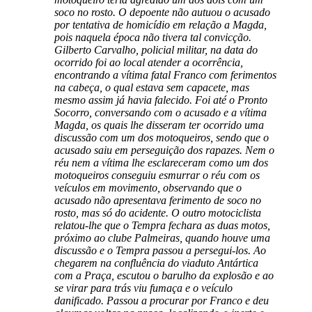
soco no rosto. O depoente não autuou o acusado
por tentativa de homicídio em relação a Magda,
pois naquela época não tivera tal convicção.
Gilberto Carvalho, policial militar, na data do
ocorrido foi ao local atender a ocorrência,
encontrando a vítima fatal Franco com ferimentos
na cabeça, o qual estava sem capacete, mas
mesmo assim já havia falecido. Foi até o Pronto
Socorro, conversando com o acusado e a vítima
Magda, os quais lhe disseram ter ocorrido uma
discussão com um dos motoqueiros, sendo que o
acusado saiu em perseguição dos rapazes. Nem o
réu nem a vítima lhe esclareceram como um dos
motoqueiros conseguiu esmurrar o réu com os
veículos em movimento, observando que o
acusado não apresentava ferimento de soco no
rosto, mas só do acidente. O outro motociclista
relatou-lhe que o Tempra fechara as duas motos,
próximo ao clube Palmeiras, quando houve uma
discussão e o Tempra passou a persegui-los. Ao
chegarem na confluência do viaduto Antártica
com a Praça, escutou o barulho da explosão e ao
se virar para trás viu fumaça e o veículo
danificado. Passou a procurar por Franco e deu