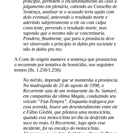
princípio, permitem o encaminhamento do caso a
julgamento em plenário, cabendo ao Conselho de
Sentença, analisar se o acusado teria agido com
dolo eventual, antevendo o resultado morte e
aderindo subjetivamente a ele ou com culpa
consciente, prevendo o resultado morte, mas
supondo que o mesmo não se concretizaria.
Pondera, finalmente, que para a pronúncia deve
ser observado o princípio in dubio pro societate e
não in dubio pro reo.
A Corte de origem manteve a sentença que pronunciou
o recorrente por tentativa de homicídio, nos seguintes
termos (fls. 1.250/1.258):
No mérito, impende que se mantenha a pronúncia.
Na madrugada de 23 de agosto de 1998, o
Recorrente saiu de um restaurante da Av. Sumaré,
em companhia da vítima Magda, conduzindo seu
veículo “Fiat-Tempra”. Enquanto trafegava por
essa avenida, houve um desentendimento entre ele
e Fábio Gíobbi, que pilotava uma motocicleta,
quando esse motociclista ter-lhe-ia desferido um
soco no rosto. O Recorrente, logo após esse
incidente, foi no encalço do motociclista.