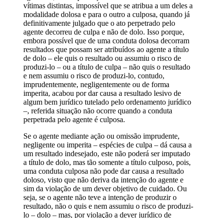
vítimas distintas, impossível que se atribua a um deles a
modalidade dolosa e para o outro a culposa, quando já
definitivamente julgado que o ato perpetrado pelo
agente decorreu de culpa e não de dolo. Isso porque,
embora possível que de uma conduta dolosa decorram
resultados que possam ser atribuídos ao agente a título
de dolo – ele quis o resultado ou assumiu o risco de
produzi-lo – ou a título de culpa – não quis o resultado
e nem assumiu o risco de produzi-lo, contudo,
imprudentemente, negligentemente ou de forma
imperita, acabou por dar causa a resultado lesivo de
algum bem jurídico tutelado pelo ordenamento jurídico
–, referida situação não ocorre quando a conduta
perpetrada pelo agente é culposa.
Se o agente mediante ação ou omissão imprudente,
negligente ou imperita – espécies de culpa – dá causa a
um resultado indesejado, este não poderá ser imputado
a título de dolo, mas tão somente a título culposo, pois,
uma conduta culposa não pode dar causa a resultado
doloso, visto que não deriva da intenção do agente e
sim da violação de um dever objetivo de cuidado. Ou
seja, se o agente não teve a intenção de produzir o
resultado, não o quis e nem assumiu o risco de produzi-
lo – dolo – mas, por violação a dever jurídico de