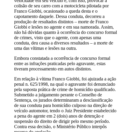
velocidade em seu veículo e, com isso, provocar a
colisão de seu carro com a motocicleta pilotada por
Franco Giobbi, ocasionado a queda desta e o
capotamento daquele. Dessa conduta, decorreu a
produção de resultados distintos – morte de Franco
Giobbi e lesões no agente e em sua namorada. Assim,
não há dúvidas quanto à ocorrência do concurso formal
de crimes, visto que o agente, com apenas uma
conduta, deu causa a diversos resultados – a morte de
uma das vítimas e lesões na outra.
Embora constatada a ocorrência de concurso formal
entre as infrações praticadas pelo agravante, estas
tiveram processamento em autos distintos.
Em relação à vítima Franco Giobbi, foi ajuizada a ação
penal n. 625/1998, na qual o agravante foi denunciado
pela suposta prática de crime de homicídio qualificado.
Submetido a julgamento perante o Conselho de
Sentença, os jurados determinaram a desclassificação
de sua conduta para homicídio culposo na direção de
veículo automotor, tendo o Juiz Presidente estabelecido
a pena do agente em 2 (dois) anos de detenção e
suspensão do direito de dirigir pelo mesmo período.
Contra essa decisão, o Ministério Público interpôs
recurso de apelação.