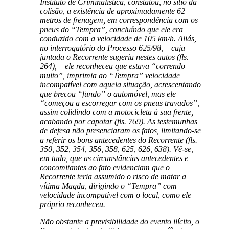
Instituto de Criminalística, constatou, no sitio da
colisão, a existência de aproximadamente 62
metros de frenagem, em correspondência com os
pneus do “Tempra”, concluíndo que ele era
conduzido com a velocidade de 105 km/h. Aliás,
no interrogatório do Processo 625/98, – cuja
juntada o Recorrente sugeriu nestes autos (fls.
264), – ele reconheceu que estava “correndo
muito”, imprimia ao “Tempra” velocidade
incompatível com aquela situação, acrescentando
que brecou “fundo” o automóvel, mas ele
“começou a escorregar com os pneus travados”,
assim colidindo com a motocicleta à sua frente,
acabando por capotar (fls. 769). As testemunhas
de defesa não presenciaram os fatos, limitando-se
a referir os bons antecedentes do Recorrente (fls.
350, 352, 354, 356, 358, 625, 626, 638). Vê-se,
em tudo, que as circunstâncias antecedentes e
concomitantes ao fato evidenciam que o
Recorrente teria assumido o risco de matar a
vítima Magda, dirigindo o “Tempra” com
velocidade incompatível com o local, como ele
próprio reconheceu.
Não obstante a previsibilidade do evento ilícito, o