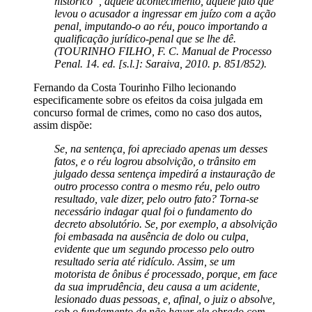
histórico”, aquele acontecimento, aquele fato que
levou o acusador a ingressar em juízo com a ação
penal, imputando-o ao réu, pouco importando a
qualificação jurídico-penal que se lhe dê.
(TOURINHO FILHO, F. C. Manual de Processo
Penal. 14. ed. [s.l.]: Saraiva, 2010. p. 851/852).
Fernando da Costa Tourinho Filho lecionando
especificamente sobre os efeitos da coisa julgada em
concurso formal de crimes, como no caso dos autos,
assim dispõe:
Se, na sentença, foi apreciado apenas um desses
fatos, e o réu logrou absolvição, o trânsito em
julgado dessa sentença impedirá a instauração de
outro processo contra o mesmo réu, pelo outro
resultado, vale dizer, pelo outro fato? Torna-se
necessário indagar qual foi o fundamento do
decreto absolutório. Se, por exemplo, a absolvição
foi embasada na ausência de dolo ou culpa,
evidente que um segundo processo pelo outro
resultado seria até ridículo. Assim, se um
motorista de ônibus é processado, porque, em face
da sua imprudência, deu causa a um acidente,
lesionado duas pessoas, e, afinal, o juiz o absolve,
sob o fundamento de não haver ele obrado com