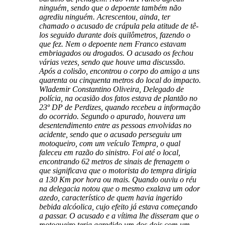
ninguém, sendo que o depoente também não
agrediu ninguém. Acrescentou, ainda, ter
chamado o acusado de crápula pela atitude de tê-
los seguido durante dois quilômetros, fazendo o
que fez. Nem o depoente nem Franco estavam
embriagados ou drogados. O acusado os fechou
várias vezes, sendo que houve uma discussão.
Após a colisão, encontrou o corpo do amigo a uns
quarenta ou cinquenta metros do local do impacto.
Wlademir Constantino Oliveira, Delegado de
polícia, na ocasião dos fatos estava de plantão no
23º DP de Perdizes, quando recebeu a informação
do ocorrido. Segundo o apurado, houvera um
desentendimento entre as pessoas envolvidas no
acidente, sendo que o acusado perseguiu um
motoqueiro, com um veículo Tempra, o qual
faleceu em razão do sinistro. Foi até o local,
encontrando 62 metros de sinais de frenagem o
que significava que o motorista do tempra dirigia
a 130 Km por hora ou mais. Quando ouviu o réu
na delegacia notou que o mesmo exalava um odor
azedo, característico de quem havia ingerido
bebida alcóolica, cujo efeito já estava começando
a passar. O acusado e a vítima lhe disseram que o
motoqueiro teria agredido um dos dois com um