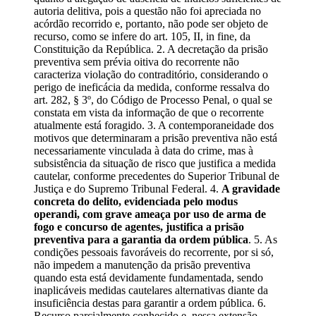
autoria delitiva, pois a questão não foi apreciada no
acórdão recorrido e, portanto, não pode ser objeto de
recurso, como se infere do art. 105, II, in fine, da
Constituição da República. 2. A decretação da prisão
preventiva sem prévia oitiva do recorrente não
caracteriza violação do contraditório, considerando o
perigo de ineficácia da medida, conforme ressalva do
art. 282, § 3º, do Código de Processo Penal, o qual se
constata em vista da informação de que o recorrente
atualmente está foragido. 3. A contemporaneidade dos
motivos que determinaram a prisão preventiva não está
necessariamente vinculada à data do crime, mas à
subsistência da situação de risco que justifica a medida
cautelar, conforme precedentes do Superior Tribunal de
Justiça e do Supremo Tribunal Federal. 4.
A gravidade
concreta do delito, evidenciada pelo modus
operandi, com grave ameaça por uso de arma de
fogo e concurso de agentes, justifica a prisão
preventiva para a garantia da ordem pública
. 5. As
condições pessoais favoráveis do recorrente, por si só,
não impedem a manutenção da prisão preventiva
quando esta está devidamente fundamentada, sendo
inaplicáveis medidas cautelares alternativas diante da
insuficiência destas para garantir a ordem pública. 6.
Recurso parcialmente conhecido e, nessa extensão,