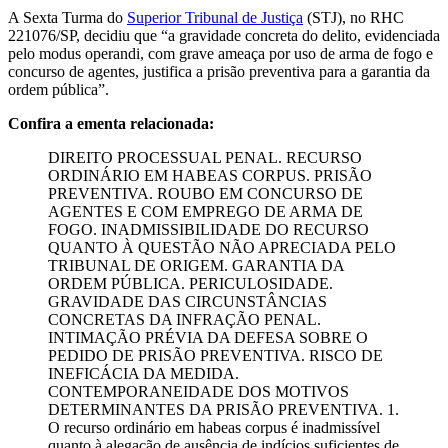
A Sexta Turma do
Superior Tribunal de Justiça
(STJ), no RHC
221076/SP, decidiu que “a gravidade concreta do delito, evidenciada
pelo modus operandi, com grave ameaça por uso de arma de fogo e
concurso de agentes, justifica a prisão preventiva para a garantia da
ordem pública”.
Confira a ementa relacionada:
DIREITO PROCESSUAL PENAL. RECURSO
ORDINÁRIO EM HABEAS CORPUS. PRISÃO
PREVENTIVA. ROUBO EM CONCURSO DE
AGENTES E COM EMPREGO DE ARMA DE
FOGO. INADMISSIBILIDADE DO RECURSO
QUANTO À QUESTÃO NÃO APRECIADA PELO
TRIBUNAL DE ORIGEM. GARANTIA DA
ORDEM PÚBLICA. PERICULOSIDADE.
GRAVIDADE DAS CIRCUNSTÂNCIAS
CONCRETAS DA INFRAÇÃO PENAL.
INTIMAÇÃO PRÉVIA DA DEFESA SOBRE O
PEDIDO DE PRISÃO PREVENTIVA. RISCO DE
INEFICÁCIA DA MEDIDA.
CONTEMPORANEIDADE DOS MOTIVOS
DETERMINANTES DA PRISÃO PREVENTIVA. 1.
O recurso ordinário em habeas corpus é inadmissível
quanto à alegação de ausência de indícios suficientes de