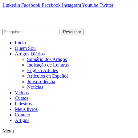
Linkedin
Facebook
Facebook
Instagram
Youtube
Twitter
Pesquisar
Início
Quem Sou
Artigos Diários
Sumário dos Artigos
Indicação de Leituras
English Articles
Artículos en Español
Jurisprudência
Notícias
Vídeos
Cursos
Palestras
Meus livros
Contato
Artigos
Menu