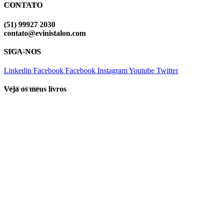
CONTATO
EVINIS TALON
(51) 99927 2030
contato@evinistalon.com
SIGA-NOS
EVINIS TALON
Linkedin
Facebook
Facebook
Instagram
Youtube
Twitter
Veja os meus livros
EVINIS TALON