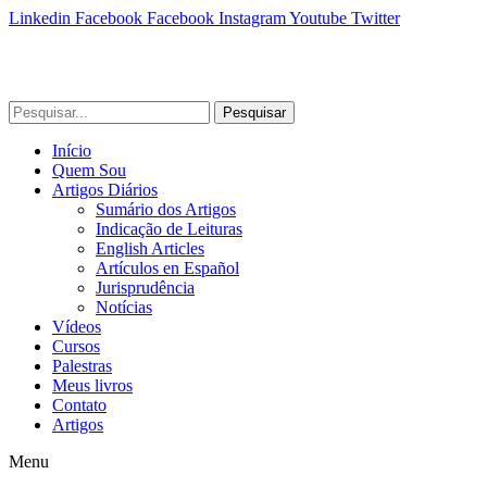
Linkedin
Facebook
Facebook
Instagram
Youtube
Twitter
Pesquisar
Início
Quem Sou
Artigos Diários
Sumário dos Artigos
Indicação de Leituras
English Articles
Artículos en Español
Jurisprudência
Notícias
Vídeos
Cursos
Palestras
Meus livros
Contato
Artigos
Menu