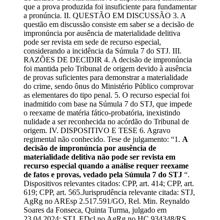
que a prova produzida foi insuficiente para fundamentar
a pronúncia. II. QUESTÃO EM DISCUSSÃO 3. A
questão em discussão consiste em saber se a decisão de
impronúncia por ausência de materialidade delitiva
pode ser revista em sede de recurso especial,
considerando a incidência da Súmula 7 do STJ. III.
RAZÕES DE DECIDIR 4. A decisão de impronúncia
foi mantida pelo Tribunal de origem devido à ausência
de provas suficientes para demonstrar a materialidade
do crime, sendo ônus do Ministério Público comprovar
as elementares do tipo penal. 5. O recurso especial foi
inadmitido com base na Súmula 7 do STJ, que impede
o reexame de matéria fático-probatória, inexistindo
nulidade a ser reconhecida no acórdão do Tribunal de
origem. IV. DISPOSITIVO E TESE 6. Agravo
regimental não conhecido. Tese de julgamento: “1.
A
decisão de impronúncia por ausência de
materialidade delitiva não pode ser revista em
recurso especial quando a análise requer reexame
de fatos e provas, vedado pela Súmula 7 do STJ
“.
Dispositivos relevantes citados: CPP, art. 414; CPP, art.
619; CPP, art. 565.Jurisprudência relevante citada: STJ,
AgRg no AREsp 2.517.591/GO, Rel. Min. Reynaldo
Soares da Fonseca, Quinta Turma, julgado em
23.04.2024; STJ, EDcl no AgRg no HC 934348/RS,