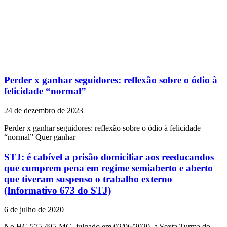
Perder x ganhar seguidores: reflexão sobre o ódio à
felicidade “normal”
24 de dezembro de 2023
Perder x ganhar seguidores: reflexão sobre o ódio à felicidade
“normal” Quer ganhar
STJ: é cabível a prisão domiciliar aos reeducandos
que cumprem pena em regime semiaberto e aberto
que tiveram suspenso o trabalho externo
(Informativo 673 do STJ)
6 de julho de 2020
No HC 575.495-MG, julgado em 02/06/2020, a Sexta Turma do