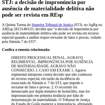
STJ: a decisão de impronúncia por
ausência de materialidade delitiva não
pode ser revista em REsp
A Quinta Turma do
Superior Tribunal de Justiça
(STJ), no AgRg no
AREsp 2813148/GO, decidiu que “a decisão de impronúncia por
ausência de materialidade delitiva não pode ser revista em recurso
especial quando a análise requer reexame de fatos e provas, vedado
pela Súmula 7 do STJ”.
Confira a ementa relacionada:
DIREITO PROCESSUAL PENAL. AGRAVO
REGIMENTAL. IMPRONÚNCIA POR AUSÊNCIA
DE MATERIALIDADE. AGRAVO NÃO
CONHECIDO. I. CASO EM EXAME 1. Agravo
regimental interposto contra decisão que não conheceu
do recurso especial, em razão da incidência do
enunciado de Súmula n. 7 do STJ, que impede o
reexame de fatos e provas. 2. O recorrido foi
denunciado por dupla tentativa de homicídio, mas foi
impronunciado em primeira instância por falta de
demonstração da materialidade. O Tribunal de Justiça
do Estado de Goiás manteve a impronúncia, afirmando