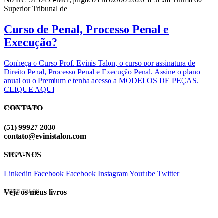
Superior Tribunal de
Curso de Penal, Processo Penal e
Execução?
Conheça o Curso Prof. Evinis Talon, o curso por assinatura de
Direito Penal, Processo Penal e Execução Penal. Assine o plano
anual ou o Premium e tenha acesso a MODELOS DE PEÇAS.
CLIQUE AQUI
CONTATO
EVINIS TALON
(51) 99927 2030
contato@evinistalon.com
SIGA-NOS
EVINIS TALON
Linkedin
Facebook
Facebook
Instagram
Youtube
Twitter
Veja os meus livros
EVINIS TALON