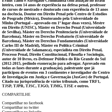
Evinis Talon é Advogado Criminalista com atuação no Brasil
inteiro, com 14 anos de experiência na defesa penal, professor
de cursos de mestrado e doutorado com experiência de 13 anos
na docência, Doutor em Direito Penal pelo Centro de Estudios
de Posgrado (México), Doutorando pela Universidade do
Minho (Portugal – aprovado em 1º lugar duas vezes), Mestre
em Direito (UNISC), Máster en Derecho Penal (Universidade
de Sevilha), Máster en Derecho Penitenciario (Universidade de
Barcelona), Máster en Derecho Probatorio (Universidade de
Barcelona), Máster en Derechos Fundamentales (Universidade
Carlos III de Madrid), Máster en Política Criminal
(Universidade de Salamanca), especialista em Direito Penal,
Processo Penal, Direito Constitucional, Filosofia e Sociologia,
autor de 10 livros, ex-Defensor Público do Rio Grande do Sul
(2012-2015, pedindo exoneração para advogar. Aprovado em
todas as fases durante a graduação), palestrante que já
participou de eventos em 3 continentes e investigador do Centro
de Investigação em Justiça e Governação (JusGov) de Portugal.
Citado na jurisprudência de vários tribunais, como TRF1,
TJSP, TJPR, TJSC, TJGO, TJMG, TJSE e outros.
COMPARTILHE
Compartilhar no facebook
Compartilhar no twitter
Compartilhar no linkedin