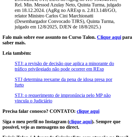
Rel. Min. Messod Azulay Neto, Quinta Turma, julgado
em 18.12.2024. (AgRg no AREsp n. 2.813.148/GO,
relator Ministro Carlos Cini Marchionatti
(Desembargador Convocado TJRS), Quinta Turma,
julgado em 12/8/2025, DJEN de 18/8/2025.)
Falo mais sobre esse assunto no Curso Talon.
Clique aqui
para
saber mais.
Leia também:
STJ: a revisão de decisão que aplica a minorante do
tráfico privilegiado não pode ocorrer em REsp
STJ determina reexame da pena de idosa presa por
furto
STJ: o requerimento de impronúncia pelo MP não
vincula o Judiciário
Precisa falar conosco? CONTATO:
clique aqui
Siga o meu perfil no Instagram (
clique aqui
). Sempre que
possível, vejo as mensagens no direct.