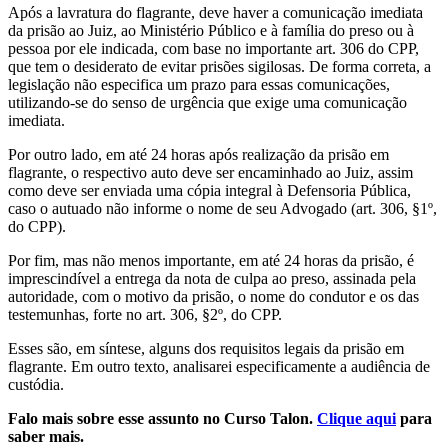
Após a lavratura do flagrante, deve haver a comunicação imediata
da prisão ao Juiz, ao Ministério Público e à família do preso ou à
pessoa por ele indicada, com base no importante art. 306 do CPP,
que tem o desiderato de evitar prisões sigilosas. De forma correta, a
legislação não especifica um prazo para essas comunicações,
utilizando-se do senso de urgência que exige uma comunicação
imediata.
Por outro lado, em até 24 horas após realização da prisão em
flagrante, o respectivo auto deve ser encaminhado ao Juiz, assim
como deve ser enviada uma cópia integral à Defensoria Pública,
caso o autuado não informe o nome de seu Advogado (art. 306, §1º,
do CPP).
Por fim, mas não menos importante, em até 24 horas da prisão, é
imprescindível a entrega da nota de culpa ao preso, assinada pela
autoridade, com o motivo da prisão, o nome do condutor e os das
testemunhas, forte no art. 306, §2º, do CPP.
Esses são, em síntese, alguns dos requisitos legais da prisão em
flagrante. Em outro texto, analisarei especificamente a audiência de
custódia.
Falo mais sobre esse assunto no Curso Talon.
Clique aqui
para
saber mais.