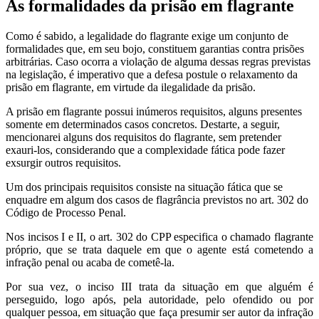
As formalidades da prisão em flagrante
Como é sabido, a legalidade do flagrante exige um conjunto de
formalidades que, em seu bojo, constituem garantias contra prisões
arbitrárias. Caso ocorra a violação de alguma dessas regras previstas
na legislação, é imperativo que a defesa postule o relaxamento da
prisão em flagrante, em virtude da ilegalidade da prisão.
A prisão em flagrante possui inúmeros requisitos, alguns presentes
somente em determinados casos concretos. Destarte, a seguir,
mencionarei alguns dos requisitos do flagrante, sem pretender
exauri-los, considerando que a complexidade fática pode fazer
exsurgir outros requisitos.
Um dos principais requisitos consiste na situação fática que se
enquadre em algum dos casos de flagrância previstos no art. 302 do
Código de Processo Penal.
Nos incisos I e II, o art. 302 do CPP especifica o chamado flagrante
próprio, que se trata daquele em que o agente está cometendo a
infração penal ou acaba de cometê-la.
Por sua vez, o inciso III trata da situação em que alguém é
perseguido, logo após, pela autoridade, pelo ofendido ou por
qualquer pessoa, em situação que faça presumir ser autor da infração