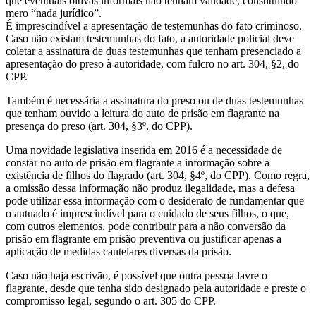
que eventuais oitivas informais não tenham validade, constituindo
mero “nada jurídico”.
É imprescindível a apresentação de testemunhas do fato criminoso.
Caso não existam testemunhas do fato, a autoridade policial deve
coletar a assinatura de duas testemunhas que tenham presenciado a
apresentação do preso à autoridade, com fulcro no art. 304, §2, do
CPP.
Também é necessária a assinatura do preso ou de duas testemunhas
que tenham ouvido a leitura do auto de prisão em flagrante na
presença do preso (art. 304, §3º, do CPP).
Uma novidade legislativa inserida em 2016 é a necessidade de
constar no auto de prisão em flagrante a informação sobre a
existência de filhos do flagrado (art. 304, §4º, do CPP). Como regra,
a omissão dessa informação não produz ilegalidade, mas a defesa
pode utilizar essa informação com o desiderato de fundamentar que
o autuado é imprescindível para o cuidado de seus filhos, o que,
com outros elementos, pode contribuir para a não conversão da
prisão em flagrante em prisão preventiva ou justificar apenas a
aplicação de medidas cautelares diversas da prisão.
Caso não haja escrivão, é possível que outra pessoa lavre o
flagrante, desde que tenha sido designado pela autoridade e preste o
compromisso legal, segundo o art. 305 do CPP.