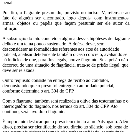
penal.
Por fim, o flagrante presumido, previsto no inciso IV, refere-se ao
fato de alguém ser encontrado, logo depois, com instrumentos,
armas, objetos ou papéis que façam presumir ser ele autor da
infração.
A subsunção do fato concreto a alguma dessas hipóteses de flagrante
delito é um tema pouco sustentado. A defesa deve, sem
desconsiderar as formalidades referentes aos atos da autoridade
policial, analisar detidamente também o caso concreto, avaliando se
há indícios de que, para fins legais, houve flagrante. Se a prisão não
decorreu de uma situação de flagrância, trata-se de prisão ilegal, que
deve ser relaxada.
Outro requisito consiste na entrega de recibo ao condutor,
demonstrando que o preso foi entregue à autoridade policial,
conforme determina o art. 304 do CPP.
Com o flagrante, também será realizada a oitiva das testemunhas e o
interrogatório do flagrado, nos termos do art. 304 do CPP. Ato
contínuo, será lavrado o flagrante.
É importante destacar que o preso tem direito a um Advogado. Além
disso, precisa ser cientificado do seu direito ao silêncio, sob pena de