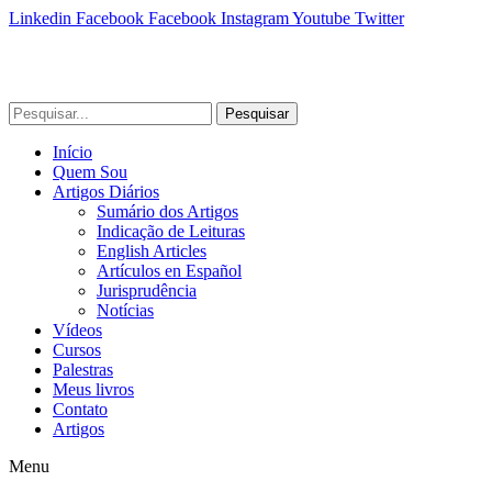
Linkedin
Facebook
Facebook
Instagram
Youtube
Twitter
Pesquisar
Início
Quem Sou
Artigos Diários
Sumário dos Artigos
Indicação de Leituras
English Articles
Artículos en Español
Jurisprudência
Notícias
Vídeos
Cursos
Palestras
Meus livros
Contato
Artigos
Menu