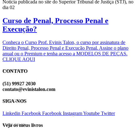
Notícia publicada no site do Superior Tribunal de Justiça (STJ), no
dia 02
Curso de Penal, Processo Penal e
Execução?
Conheça o Curso Prof. Evinis Talon, o curso por assinatura de
Direito Penal, Processo Penal e Execução Penal. Assine o plano
anual ou o Premium e tenha acesso a MODELOS DE PEÇAS.
CLIQUE AQUI
CONTATO
EVINIS TALON
(51) 99927 2030
contato@evinistalon.com
SIGA-NOS
EVINIS TALON
Linkedin
Facebook
Facebook
Instagram
Youtube
Twitter
Veja os meus livros
EVINIS TALON