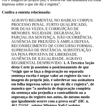
impressa sobre o que ele diz e registra”.
Confira a ementa relacionada:
AGRAVO REGIMENTAL NO HABEAS CORPUS.
PROCESSO PENAL. FURTO QUALIFICADO,
POR DUAS VEZES, E CORRUPÇÃO DE
MENORES. NULIDADE. DEGRAVAÇÃO
PARCIAL DA SENTENÇA. NÃO OCORRÊNCIA.
AUSÊNCIA DE PREJUÍZO À AMPLA DEFESA.
RECONHECIMENTO DE CONCURSO FORMAL.
SUPRESSÃO DE INSTÂNCIA. SUBSTITUIÇÃO
DA PENA PRIVATIVA DE LIBERDADE.
AUSÊNCIA DE ILEGALIDADE. AGRAVO
REGIMENTAL DESPROVIDO.
1. A Terceira Seção
desta Corte já assentou o posicionamento de que
“exigir que se faça a degravação ou separada
sentença escrita é negar valor ao registro da voz e
imagem do próprio juiz, é sobrelevar sua assinatura
em folha impressa sobre o que ele diz e registra”, de
maneira que “a ausência de degravação completa
da sentença não prejudica o contraditório ou a
segurança do registro nos autos, do mesmo modo
que igualmente ocorre com a prova oral” (HC n.
462.253/SC, relator Ministro Nefi Cordeiro,