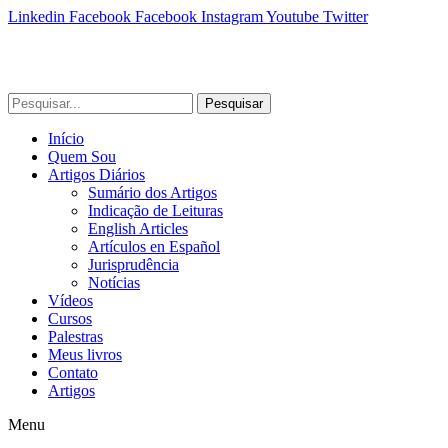
Linkedin
Facebook
Facebook
Instagram
Youtube
Twitter
Pesquisar
Início
Quem Sou
Artigos Diários
Sumário dos Artigos
Indicação de Leituras
English Articles
Artículos en Español
Jurisprudência
Notícias
Vídeos
Cursos
Palestras
Meus livros
Contato
Artigos
Menu