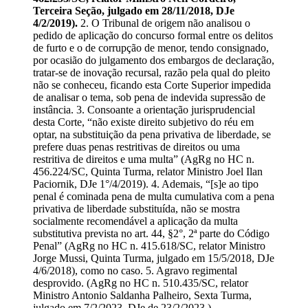
Terceira Seção, julgado em 28/11/2018, DJe
4/2/2019).
2. O Tribunal de origem não analisou o
pedido de aplicação do concurso formal entre os delitos
de furto e o de corrupção de menor, tendo consignado,
por ocasião do julgamento dos embargos de declaração,
tratar-se de inovação recursal, razão pela qual do pleito
não se conheceu, ficando esta Corte Superior impedida
de analisar o tema, sob pena de indevida supressão de
instância. 3. Consoante a orientação jurisprudencial
desta Corte, “não existe direito subjetivo do réu em
optar, na substituição da pena privativa de liberdade, se
prefere duas penas restritivas de direitos ou uma
restritiva de direitos e uma multa” (AgRg no HC n.
456.224/SC, Quinta Turma, relator Ministro Joel Ilan
Paciornik, DJe 1°/4/2019). 4. Ademais, “[s]e ao tipo
penal é cominada pena de multa cumulativa com a pena
privativa de liberdade substituída, não se mostra
socialmente recomendável a aplicação da multa
substitutiva prevista no art. 44, §2°, 2ª parte do Código
Penal” (AgRg no HC n. 415.618/SC, relator Ministro
Jorge Mussi, Quinta Turma, julgado em 15/5/2018, DJe
4/6/2018), como no caso. 5. Agravo regimental
desprovido. (AgRg no HC n. 510.435/SC, relator
Ministro Antonio Saldanha Palheiro, Sexta Turma,
julgado em 7/2/2023, DJe de 23/2/2023.)