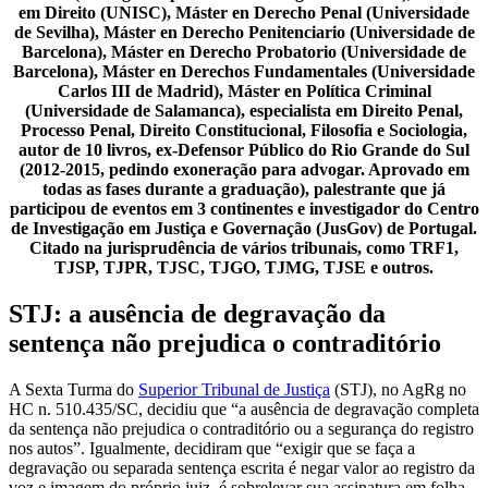
em Direito (UNISC), Máster en Derecho Penal (Universidade
de Sevilha), Máster en Derecho Penitenciario (Universidade de
Barcelona), Máster en Derecho Probatorio (Universidade de
Barcelona), Máster en Derechos Fundamentales (Universidade
Carlos III de Madrid), Máster en Política Criminal
(Universidade de Salamanca), especialista em Direito Penal,
Processo Penal, Direito Constitucional, Filosofia e Sociologia,
autor de 10 livros, ex-Defensor Público do Rio Grande do Sul
(2012-2015, pedindo exoneração para advogar. Aprovado em
todas as fases durante a graduação), palestrante que já
participou de eventos em 3 continentes e investigador do Centro
de Investigação em Justiça e Governação (JusGov) de Portugal.
Citado na jurisprudência de vários tribunais, como TRF1,
TJSP, TJPR, TJSC, TJGO, TJMG, TJSE e outros.
STJ: a ausência de degravação da
sentença não prejudica o contraditório
A Sexta Turma do
Superior Tribunal de Justiça
(STJ), no AgRg no
HC n. 510.435/SC, decidiu que “a ausência de degravação completa
da sentença não prejudica o contraditório ou a segurança do registro
nos autos”. Igualmente, decidiram que “exigir que se faça a
degravação ou separada sentença escrita é negar valor ao registro da
voz e imagem do próprio juiz, é sobrelevar sua assinatura em folha