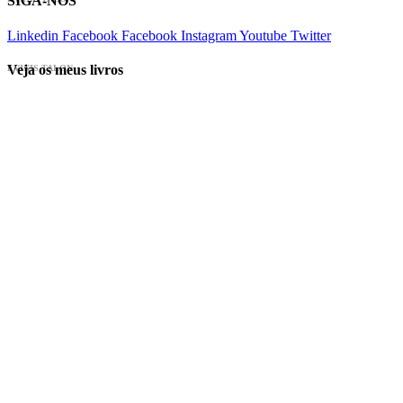
SIGA-NOS
Linkedin
Facebook
Facebook
Instagram
Youtube
Twitter
Veja os meus livros
EVINIS TALON