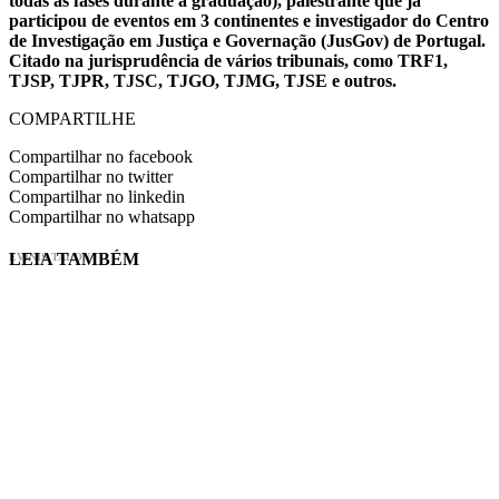
todas as fases durante a graduação), palestrante que já
participou de eventos em 3 continentes e investigador do Centro
de Investigação em Justiça e Governação (JusGov) de Portugal.
Citado na jurisprudência de vários tribunais, como TRF1,
TJSP, TJPR, TJSC, TJGO, TJMG, TJSE e outros.
COMPARTILHE
Compartilhar no facebook
Compartilhar no twitter
Compartilhar no linkedin
Compartilhar no whatsapp
LEIA TAMBÉM
EVINIS TALON