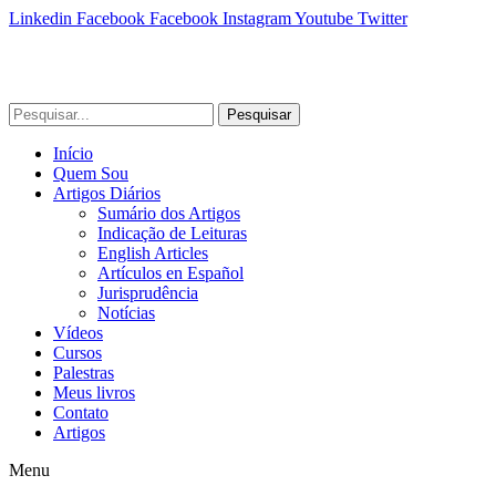
Linkedin
Facebook
Facebook
Instagram
Youtube
Twitter
Pesquisar
Início
Quem Sou
Artigos Diários
Sumário dos Artigos
Indicação de Leituras
English Articles
Artículos en Español
Jurisprudência
Notícias
Vídeos
Cursos
Palestras
Meus livros
Contato
Artigos
Menu