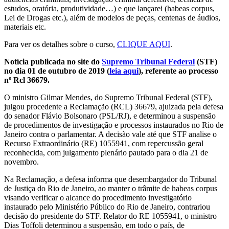
estudos, oratória, produtividade…) e que lançarei (habeas corpus,
Lei de Drogas etc.), além de modelos de peças, centenas de áudios,
materiais etc.
Para ver os detalhes sobre o curso,
CLIQUE AQUI
.
Notícia publicada no site do
Supremo Tribunal Federal
(STF)
no dia 01 de outubro de 2019 (
leia aqui
), referente ao processo
nº Rcl 36679.
O ministro Gilmar Mendes, do Supremo Tribunal Federal (STF),
julgou procedente a Reclamação (RCL) 36679, ajuizada pela defesa
do senador Flávio Bolsonaro (PSL/RJ), e determinou a suspensão
de procedimentos de investigação e processos instaurados no Rio de
Janeiro contra o parlamentar. A decisão vale até que STF analise o
Recurso Extraordinário (RE) 1055941, com repercussão geral
reconhecida, com julgamento plenário pautado para o dia 21 de
novembro.
Na Reclamação, a defesa informa que desembargador do Tribunal
de Justiça do Rio de Janeiro, ao manter o trâmite de habeas corpus
visando verificar o alcance do procedimento investigatório
instaurado pelo Ministério Público do Rio de Janeiro, contrariou
decisão do presidente do STF. Relator do RE 1055941, o ministro
Dias Toffoli determinou a suspensão, em todo o país, de