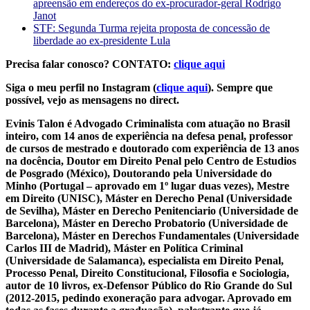
apreensão em endereços do ex-procurador-geral Rodrigo
Janot
STF: Segunda Turma rejeita proposta de concessão de
liberdade ao ex-presidente Lula
Precisa falar conosco? CONTATO:
clique aqui
Siga o meu perfil no Instagram (
clique aqui
). Sempre que
possível, vejo as mensagens no direct.
Evinis Talon é Advogado Criminalista com atuação no Brasil
inteiro, com 14 anos de experiência na defesa penal, professor
de cursos de mestrado e doutorado com experiência de 13 anos
na docência, Doutor em Direito Penal pelo Centro de Estudios
de Posgrado (México), Doutorando pela Universidade do
Minho (Portugal – aprovado em 1º lugar duas vezes), Mestre
em Direito (UNISC), Máster en Derecho Penal (Universidade
de Sevilha), Máster en Derecho Penitenciario (Universidade de
Barcelona), Máster en Derecho Probatorio (Universidade de
Barcelona), Máster en Derechos Fundamentales (Universidade
Carlos III de Madrid), Máster en Política Criminal
(Universidade de Salamanca), especialista em Direito Penal,
Processo Penal, Direito Constitucional, Filosofia e Sociologia,
autor de 10 livros, ex-Defensor Público do Rio Grande do Sul
(2012-2015, pedindo exoneração para advogar. Aprovado em