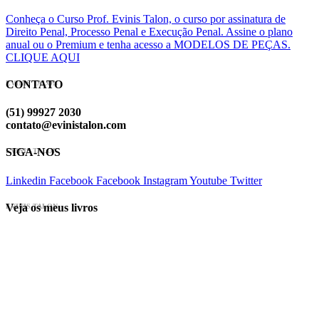
Conheça o Curso Prof. Evinis Talon, o curso por assinatura de
Direito Penal, Processo Penal e Execução Penal. Assine o plano
anual ou o Premium e tenha acesso a MODELOS DE PEÇAS.
CLIQUE AQUI
CONTATO
EVINIS TALON
(51) 99927 2030
contato@evinistalon.com
SIGA-NOS
EVINIS TALON
Linkedin
Facebook
Facebook
Instagram
Youtube
Twitter
Veja os meus livros
EVINIS TALON