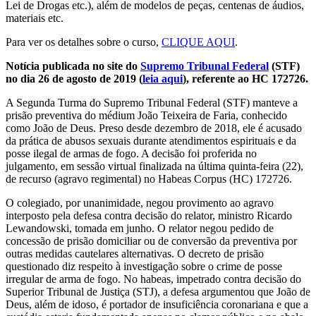
Lei de Drogas etc.), além de modelos de peças, centenas de áudios,
materiais etc.
Para ver os detalhes sobre o curso,
CLIQUE AQUI
.
Notícia publicada no site do
Supremo Tribunal Federal
(STF)
no dia 26 de agosto de 2019 (
leia aqui
), referente ao HC 172726.
A Segunda Turma do Supremo Tribunal Federal (STF) manteve a
prisão preventiva do médium João Teixeira de Faria, conhecido
como João de Deus. Preso desde dezembro de 2018, ele é acusado
da prática de abusos sexuais durante atendimentos espirituais e da
posse ilegal de armas de fogo. A decisão foi proferida no
julgamento, em sessão virtual finalizada na última quinta-feira (22),
de recurso (agravo regimental) no Habeas Corpus (HC) 172726.
O colegiado, por unanimidade, negou provimento ao agravo
interposto pela defesa contra decisão do relator, ministro Ricardo
Lewandowski, tomada em junho. O relator negou pedido de
concessão de prisão domiciliar ou de conversão da preventiva por
outras medidas cautelares alternativas. O decreto de prisão
questionado diz respeito à investigação sobre o crime de posse
irregular de arma de fogo. No habeas, impetrado contra decisão do
Superior Tribunal de Justiça (STJ), a defesa argumentou que João de
Deus, além de idoso, é portador de insuficiência coronariana e que a