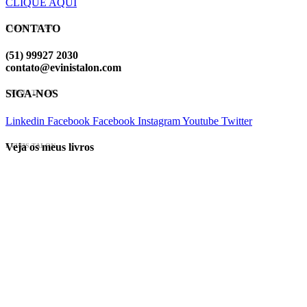
CLIQUE AQUI
CONTATO
EVINIS TALON
(51) 99927 2030
contato@evinistalon.com
SIGA-NOS
EVINIS TALON
Linkedin
Facebook
Facebook
Instagram
Youtube
Twitter
Veja os meus livros
EVINIS TALON