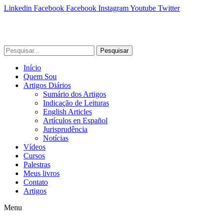
Linkedin
Facebook
Facebook
Instagram
Youtube
Twitter
Pesquisar
Início
Quem Sou
Artigos Diários
Sumário dos Artigos
Indicação de Leituras
English Articles
Artículos en Español
Jurisprudência
Notícias
Vídeos
Cursos
Palestras
Meus livros
Contato
Artigos
Menu