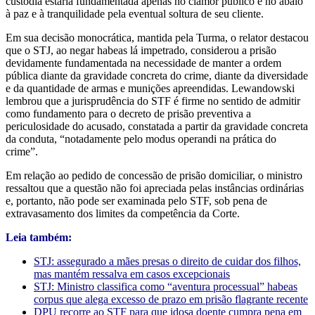
custódia estaria fundamentada apenas no clamor público e no abalo
à paz e à tranquilidade pela eventual soltura de seu cliente.
Em sua decisão monocrática, mantida pela Turma, o relator destacou
que o STJ, ao negar habeas lá impetrado, considerou a prisão
devidamente fundamentada na necessidade de manter a ordem
pública diante da gravidade concreta do crime, diante da diversidade
e da quantidade de armas e munições apreendidas. Lewandowski
lembrou que a jurisprudência do STF é firme no sentido de admitir
como fundamento para o decreto de prisão preventiva a
periculosidade do acusado, constatada a partir da gravidade concreta
da conduta, “notadamente pelo modus operandi na prática do
crime”.
Em relação ao pedido de concessão de prisão domiciliar, o ministro
ressaltou que a questão não foi apreciada pelas instâncias ordinárias
e, portanto, não pode ser examinada pelo STF, sob pena de
extravasamento dos limites da competência da Corte.
Leia também:
STJ: assegurado a mães presas o direito de cuidar dos filhos,
mas mantém ressalva em casos excepcionais
STJ: Ministro classifica como “aventura processual” habeas
corpus que alega excesso de prazo em prisão flagrante recente
DPU recorre ao STF para que idosa doente cumpra pena em