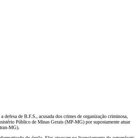
!
 defesa de B.F.S., acusada dos crimes de organização criminosa,
 Ministério Público de Minas Gerais (MP-MG) por supostamente atuar
etran-MG).
informatizado do órgão. Eles atuavam no licenciamento de automóveis,