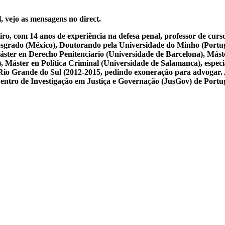
, vejo as mensagens no direct.
iro, com 14 anos de experiência na defesa penal, professor de cur
osgrado (México), Doutorando pela Universidade do Minho (Portug
ster en Derecho Penitenciario (Universidade de Barcelona), Mást
Máster en Política Criminal (Universidade de Salamanca), especial
 do Rio Grande do Sul (2012-2015, pedindo exoneração para advogar.
 Centro de Investigação em Justiça e Governação (JusGov) de Portu