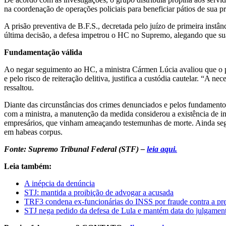
na coordenação de operações policiais para beneficiar pátios de sua 
A prisão preventiva de B.F.S., decretada pelo juízo de primeira instâ
última decisão, a defesa impetrou o HC no Supremo, alegando que sua 
Fundamentação válida
Ao negar seguimento ao HC, a ministra Cármen Lúcia avaliou que o pe
e pelo risco de reiteração delitiva, justifica a custódia cautelar. “A
ressaltou.
Diante das circunstâncias dos crimes denunciados e pelos fundamentos 
com a ministra, a manutenção da medida considerou a existência de ind
empresários, que vinham ameaçando testemunhas de morte. Ainda segun
em habeas corpus.
Fonte: Supremo Tribunal Federal (STF) –
leia aqui.
Leia também:
A inépcia da denúncia
STJ: mantida a proibição de advogar a acusada
TRF3 condena ex-funcionárias do INSS por fraude contra a pr
STJ nega pedido da defesa de Lula e mantém data do julgame