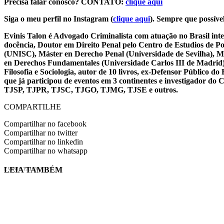
Precisa falar conosco? CONTATO:
clique aqui
Siga o meu perfil no Instagram (
clique aqui
). Sempre que possível
Evinis Talon é Advogado Criminalista com atuação no Brasil inte
docência, Doutor em Direito Penal pelo Centro de Estudios de P
(UNISC), Máster en Derecho Penal (Universidade de Sevilha), Má
en Derechos Fundamentales (Universidade Carlos III de Madrid), 
Filosofia e Sociologia, autor de 10 livros, ex-Defensor Público
que já participou de eventos em 3 continentes e investigador do
TJSP, TJPR, TJSC, TJGO, TJMG, TJSE e outros.
COMPARTILHE
Compartilhar no facebook
Compartilhar no twitter
Compartilhar no linkedin
Compartilhar no whatsapp
LEIA TAMBÉM
EVINIS TALON