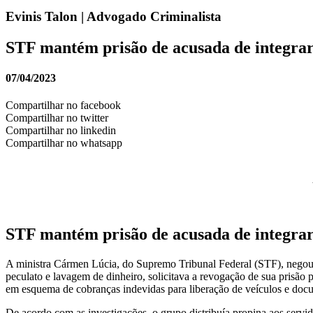
Evinis Talon | Advogado Criminalista
STF mantém prisão de acusada de integra
07/04/2023
Compartilhar no facebook
Compartilhar no twitter
Compartilhar no linkedin
Compartilhar no whatsapp
STF mantém prisão de acusada de integra
A ministra Cármen Lúcia, do Supremo Tribunal Federal (STF), negou 
peculato e lavagem de dinheiro, solicitava a revogação de sua prisã
em esquema de cobranças indevidas para liberação de veículos e doc
De acordo com as investigações, o grupo distribuía propina aos serv