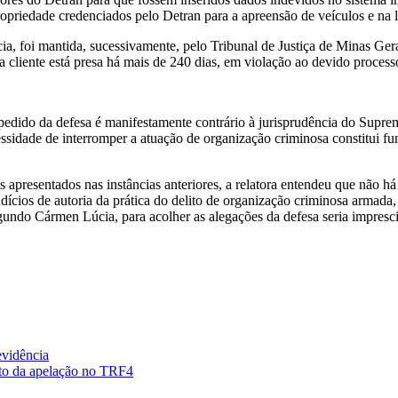
propriedade credenciados pelo Detran para a apreensão de veículos e na
ncia, foi mantida, sucessivamente, pelo Tribunal de Justiça de Minas Ge
cliente está presa há mais de 240 dias, em violação ao devido processo
dido da defesa é manifestamente contrário à jurisprudência do Suprem
 necessidade de interromper a atuação de organização criminosa constitui
apresentados nas instâncias anteriores, a relatora entendeu que não há
ícios de autoria da prática do delito de organização criminosa armada, 
do Cármen Lúcia, para acolher as alegações da defesa seria imprescin
evidência
nto da apelação no TRF4