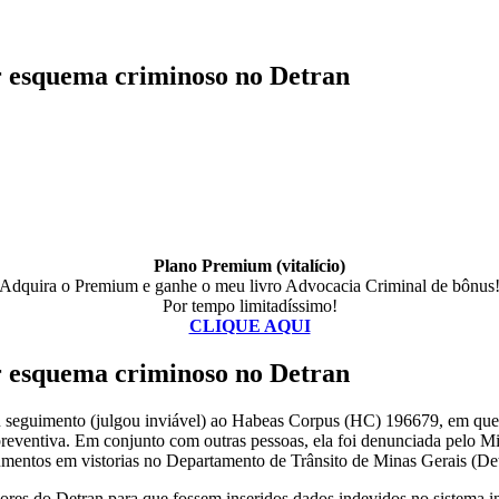
r esquema criminoso no Detran
Plano Premium (vitalício)
Adquira o Premium e ganhe o meu livro Advocacia Criminal de bônus
Por tempo limitadíssimo!
CLIQUE AQUI
r esquema criminoso no Detran
seguimento (julgou inviável) ao Habeas Corpus (HC) 196679, em que a
o preventiva. Em conjunto com outras pessoas, ela foi denunciada pelo
umentos em vistorias no Departamento de Trânsito de Minas Gerais (D
idores do Detran para que fossem inseridos dados indevidos no sistema 