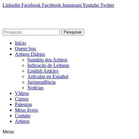
Linkedin
Facebook
Facebook
Instagram
Youtube
Twitter
Pesquisar
Início
Quem Sou
Artigos Diários
Sumário dos Artigos
Indicação de Leituras
English Articles
Artículos en Español
Jurisprudência
Notícias
Vídeos
Cursos
Palestras
Meus livros
Contato
Artigos
Menu