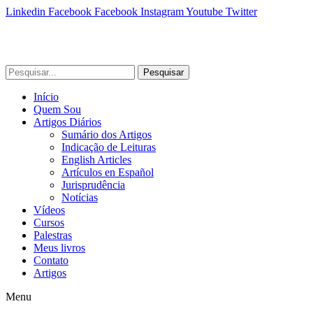
Linkedin
Facebook
Facebook
Instagram
Youtube
Twitter
Pesquisar
Início
Quem Sou
Artigos Diários
Sumário dos Artigos
Indicação de Leituras
English Articles
Artículos en Español
Jurisprudência
Notícias
Vídeos
Cursos
Palestras
Meus livros
Contato
Artigos
Menu