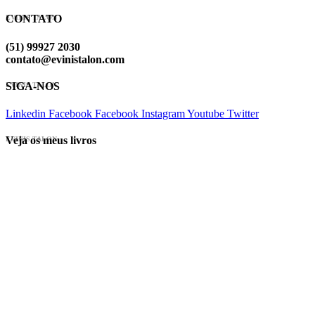
CONTATO
EVINIS TALON
(51) 99927 2030
contato@evinistalon.com
SIGA-NOS
EVINIS TALON
Linkedin
Facebook
Facebook
Instagram
Youtube
Twitter
Veja os meus livros
EVINIS TALON