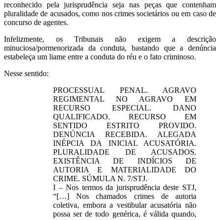
reconhecido pela jurisprudência seja nas peças que contenham
pluralidade de acusados, como nos crimes societários ou em caso de
concurso de agentes.
Infelizmente, os Tribunais não exigem a descrição
minuciosa/pormenorizada da conduta, bastando que a denúncia
estabeleça um liame entre a conduta do réu e o fato criminoso.
Nesse sentido:
PROCESSUAL PENAL. AGRAVO
REGIMENTAL NO AGRAVO EM
RECURSO ESPECIAL. DANO
QUALIFICADO. RECURSO EM
SENTIDO ESTRITO PROVIDO.
DENÚNCIA RECEBIDA. ALEGADA
INÉPCIA DA INICIAL ACUSATÓRIA.
PLURALIDADE DE ACUSADOS.
EXISTÊNCIA DE INDÍCIOS DE
AUTORIA E MATERIALIDADE DO
CRIME. SÚMULA N. 7/STJ.
I – Nos termos da jurisprudência deste STJ,
“[…] Nos chamados crimes de autoria
coletiva, embora a vestibular acusatória não
possa ser de todo genérica, é válida quando,