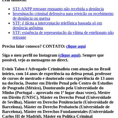
STJ: ANPP retroage enquanto não recebida a denúncia
Investigação criminal defensiva para rejeição ou recebimento
de denúncia ou queixa
STF: é ilícita a interceptação telefônica baseada só em
denúncia anônima
STF: exigência de representação da vítima de estelionato não
retroage
Precisa falar conosco? CONTATO:
clique aqui
Siga o meu perfil no Instagram (
clique aqui
). Sempre que
possível, vejo as mensagens no direct.
Evinis Talon é Advogado Criminalista com atuação no Brasil
inteiro, com 14 anos de experiência na defesa penal, professor
de cursos de mestrado e doutorado com experiência de 13 anos
na docência, Doutor em Direito Penal pelo Centro de Estudios
de Posgrado (México), Doutorando pela Universidade do
Minho (Portugal – aprovado em 1º lugar duas vezes), Mestre
em Direito (UNISC), Máster en Derecho Penal (Universidade
de Sevilha), Máster en Derecho Penitenciario (Universidade de
Barcelona), Máster en Derecho Probatorio (Universidade de
Barcelona), Máster en Derechos Fundamentales (Universidade
Carlos III de Madrid), Máster en Política Criminal