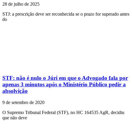
28 de julho de 2025
STJ: a prescrição deve ser reconhecida se o prazo for superado antes
do
STF: não é nulo o Júri em que o Advogado fala por
apenas 3 minutos após o Ministério Público pedir a
absolvição
9 de setembro de 2020
O Supremo Tribunal Federal (STF), no HC 164535 AgR, decidiu
que não deve