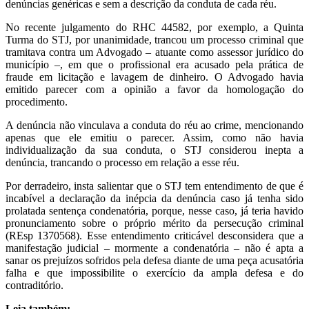
denúncias genéricas e sem a descrição da conduta de cada réu.
No recente julgamento do RHC 44582, por exemplo, a Quinta
Turma do STJ, por unanimidade, trancou um processo criminal que
tramitava contra um Advogado – atuante como assessor jurídico do
município –, em que o profissional era acusado pela prática de
fraude em licitação e lavagem de dinheiro. O Advogado havia
emitido parecer com a opinião a favor da homologação do
procedimento.
A denúncia não vinculava a conduta do réu ao crime, mencionando
apenas que ele emitiu o parecer. Assim, como não havia
individualização da sua conduta, o STJ considerou inepta a
denúncia, trancando o processo em relação a esse réu.
Por derradeiro, insta salientar que o STJ tem entendimento de que é
incabível a declaração da inépcia da denúncia caso já tenha sido
prolatada sentença condenatória, porque, nesse caso, já teria havido
pronunciamento sobre o próprio mérito da persecução criminal
(REsp 1370568). Esse entendimento criticável desconsidera que a
manifestação judicial – mormente a condenatória – não é apta a
sanar os prejuízos sofridos pela defesa diante de uma peça acusatória
falha e que impossibilite o exercício da ampla defesa e do
contraditório.
Leia também: