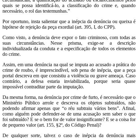
quais se possa identificá-lo, a classificação do crime e, quando
necessário, o rol das testemunhas.”
Por oportuno, insta salientar que a inépcia da denúncia ou queixa é
hipótese de rejeição da peça exordial (art. 395, I, do CPP).
Como visto, a denúncia deve expor o fato criminoso, com todas as
suas circunstâncias. Nesse prisma, exige-se a descrição
individualizada da conduta e a especificação de todos os elementos
do crime.
Assim, em uma denúncia na qual se imputa ao acusado a prática do
crime de roubo, é imprescindível, sob pena de inépcia, que a peça
portal descreva em que consistiu a violência ou grave ameaça. Caso
contrário, a defesa estaria inviabilizada, porque seria quase
impossível contraditar parte da imputação.
Da mesma forma, na denúncia por crime de furto, é necessário que o
Ministério Público arrole e descreva os objetos subtraídos, não
podendo afirmar apenas que “o réu subtraiu vários bens”. Afinal,
como alguém pode defender-se de uma acusação sem saber o que
foi subtraído? E se o bem for de valor insignificante? E se a coisa for
de pequeno valor (art. 155, §2º, do Código Penal)?
De qualquer sorte, talvez o caso de inépcia da denúncia mais