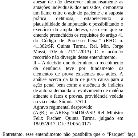
apesar de não descrever minuciosamente as
atuações individuais dos acusados, demonstra
um liame entre o agir do paciente e a suposta
prática delituosa, estabelecendo a
plausibilidade da imputação e possibilitando o
exercício da ampla defesa, caso em que se
entende preenchidos os requisitos do artigo 41
do Código de Processo Penal” (RHC n.
41.362/SP, Quinta Turma, Rel. Min. Jorge
Mussi, DJe de 21/11/2013). O v. acórdão
recorrido não divergiu desse entendimento.
II – A decisão que determinou o recebimento
da denúncia teve por fundamento os
elementos de prova existentes nos autos. A
análise acerca da falta de justa causa para a
ação penal bem como a ausência de indícios
de autoria demanda o revolvimento de matéria
atinente a fatos e provas, providência vedada
na via eleita. Súmula 7/STJ.
Agravo regimental desprovido.
(AgRg no AREsp 1041602/SP, Rel. Ministro
Felix Fischer, Quinta Turma, julgado em
18/05/2017, DJe 31/05/2017)
Entretanto, esse entendimento não possibilita que o “Parquet” faça