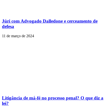
Júri com Advogado Dalledone e cerceamento de
defesa
11 de março de 2024
Litigância de má-fé no processo penal? O que diz a
lei?