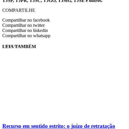
TJSP, TJPR, TJSC, TJGO, TJMG, TJSE e outros.
COMPARTILHE
Compartilhar no facebook
Compartilhar no twitter
Compartilhar no linkedin
Compartilhar no whatsapp
LEIA TAMBÉM
EVINIS TALON
Recurso em sentido estrito: o juízo de retratação