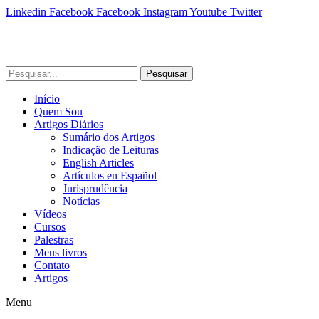
Linkedin
Facebook
Facebook
Instagram
Youtube
Twitter
Pesquisar
Início
Quem Sou
Artigos Diários
Sumário dos Artigos
Indicação de Leituras
English Articles
Artículos en Español
Jurisprudência
Notícias
Vídeos
Cursos
Palestras
Meus livros
Contato
Artigos
Menu