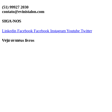
(51) 99927 2030
contato@evinistalon.com
SIGA-NOS
EVINIS TALON
Linkedin
Facebook
Facebook
Instagram
Youtube
Twitter
Veja os meus livros
EVINIS TALON