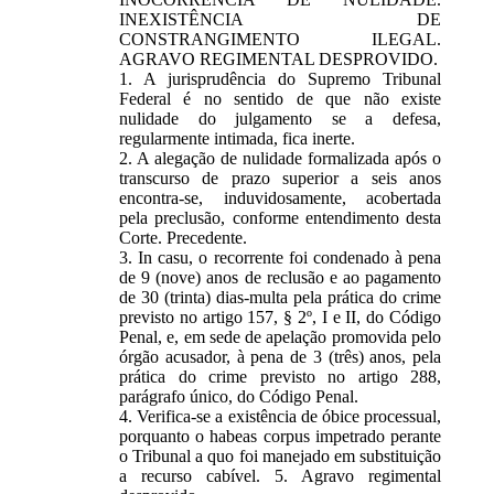
INEXISTÊNCIA DE
CONSTRANGIMENTO ILEGAL.
AGRAVO REGIMENTAL DESPROVIDO.
1. A jurisprudência do Supremo Tribunal
Federal é no sentido de que não existe
nulidade do julgamento se a defesa,
regularmente intimada, fica inerte.
2. A alegação de nulidade formalizada após o
transcurso de prazo superior a seis anos
encontra-se, induvidosamente, acobertada
pela preclusão, conforme entendimento desta
Corte. Precedente.
3. In casu, o recorrente foi condenado à pena
de 9 (nove) anos de reclusão e ao pagamento
de 30 (trinta) dias-multa pela prática do crime
previsto no artigo 157, § 2º, I e II, do Código
Penal, e, em sede de apelação promovida pelo
órgão acusador, à pena de 3 (três) anos, pela
prática do crime previsto no artigo 288,
parágrafo único, do Código Penal.
4. Verifica-se a existência de óbice processual,
porquanto o habeas corpus impetrado perante
o Tribunal a quo foi manejado em substituição
a recurso cabível. 5. Agravo regimental