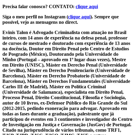
Precisa falar conosco? CONTATO:
clique aqui
Siga o meu perfil no Instagram (
clique aqui
). Sempre que
possível, vejo as mensagens no direct.
Evinis Talon é Advogado Criminalista com atuação no Brasil
inteiro, com 14 anos de experiência na defesa penal, professor
de cursos de mestrado e doutorado com experiência de 13 anos
na docência, Doutor em Direito Penal pelo Centro de Estudios
de Posgrado (México), Doutorando pela Universidade do
Minho (Portugal – aprovado em 1º lugar duas vezes), Mestre
em Direito (UNISC), Máster en Derecho Penal (Universidade
de Sevilha), Máster en Derecho Penitenciario (Universidade de
Barcelona), Máster en Derecho Probatorio (Universidade de
Barcelona), Máster en Derechos Fundamentales (Universidade
Carlos III de Madrid), Máster en Política Criminal
(Universidade de Salamanca), especialista em Direito Penal,
Processo Penal, Direito Constitucional, Filosofia e Sociologia,
autor de 10 livros, ex-Defensor Público do Rio Grande do Sul
(2012-2015, pedindo exoneração para advogar. Aprovado em
todas as fases durante a graduação), palestrante que já
participou de eventos em 3 continentes e investigador do Centro
de Investigação em Justiça e Governação (JusGov) de Portugal.
Citado na jurisprudência de vários tribunais, como TRF1,