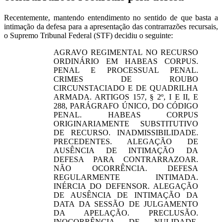
Recentemente, mantendo entendimento no sentido de que basta a
intimação da defesa para a apresentação das contrarrazões recursais,
o Supremo Tribunal Federal (STF) decidiu o seguinte:
AGRAVO REGIMENTAL NO RECURSO
ORDINÁRIO EM HABEAS CORPUS.
PENAL E PROCESSUAL PENAL.
CRIMES DE ROUBO
CIRCUNSTACIADO E DE QUADRILHA
ARMADA. ARTIGOS 157, § 2º, I E II, E
288, PARÁGRAFO ÚNICO, DO CÓDIGO
PENAL. HABEAS CORPUS
ORIGINARIAMENTE SUBSTITUTIVO
DE RECURSO. INADMISSIBILIDADE.
PRECEDENTES. ALEGAÇÃO DE
AUSÊNCIA DE INTIMAÇÃO DA
DEFESA PARA CONTRARRAZOAR.
NÃO OCORRÊNCIA. DEFESA
REGULARMENTE INTIMADA.
INÉRCIA DO DEFENSOR. ALEGAÇÃO
DE AUSÊNCIA DE INTIMAÇÃO DA
DATA DA SESSÃO DE JULGAMENTO
DA APELAÇÃO. PRECLUSÃO.
INOCORRÊNCIA DE NULIDADE.