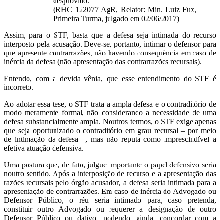
desprovido.
(RHC 122077 AgR, Relator: Min. Luiz Fux,
Primeira Turma, julgado em 02/06/2017)
Assim, para o STF, basta que a defesa seja intimada do recurso
interposto pela acusação. Deve-se, portanto, intimar o defensor para
que apresente contrarrazões, não havendo consequência em caso de
inércia da defesa (não apresentação das contrarrazões recursais).
Entendo, com a devida vênia, que esse entendimento do STF é
incorreto.
Ao adotar essa tese, o STF trata a ampla defesa e o contraditório de
modo meramente formal, não considerando a necessidade de uma
defesa substancialmente ampla. Noutros termos, o STF exige apenas
que seja oportunizado o contraditório em grau recursal – por meio
de intimação da defesa –, mas não reputa como imprescindível a
efetiva atuação defensiva.
Uma postura que, de fato, julgue importante o papel defensivo seria
noutro sentido. Após a interposição de recurso e a apresentação das
razões recursais pelo órgão acusador, a defesa seria intimada para a
apresentação de contrarrazões. Em caso de inércia do Advogado ou
Defensor Público, o réu seria intimado para, caso pretenda,
constituir outro Advogado ou requerer a designação de outro
Defensor Público ou dativo, podendo, ainda, concordar com a