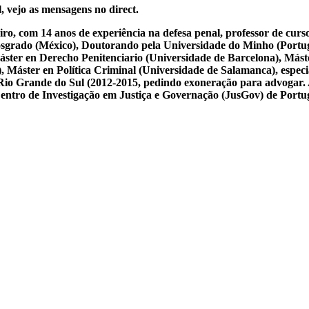
, vejo as mensagens no direct.
iro, com 14 anos de experiência na defesa penal, professor de cur
osgrado (México), Doutorando pela Universidade do Minho (Portug
ster en Derecho Penitenciario (Universidade de Barcelona), Mást
Máster en Política Criminal (Universidade de Salamanca), especial
 do Rio Grande do Sul (2012-2015, pedindo exoneração para advogar.
 Centro de Investigação em Justiça e Governação (JusGov) de Portu