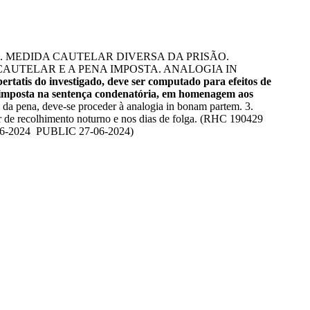
. MEDIDA CAUTELAR DIVERSA DA PRISÃO.
UTELAR E A PENA IMPOSTA. ANALOGIA IN
ertatis do investigado, deve ser computado para efeitos de
 imposta na sentença condenatória, em homenagem aos
o da pena, deve-se proceder à analogia in bonam partem. 3.
ar de recolhimento noturno e nos dias de folga. (RHC 190429
6-2024 PUBLIC 27-06-2024)