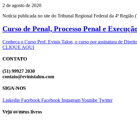
2 de agosto de 2020
Notícia publicada no site do Tribunal Regional Federal da 4ª Região
Curso de Penal, Processo Penal e Execuçã
Conheça o Curso Prof. Evinis Talon, o curso por assinatura de Dir
CLIQUE AQUI
CONTATO
EVINIS TALON
(51) 99927 2030
contato@evinistalon.com
SIGA-NOS
EVINIS TALON
Linkedin
Facebook
Facebook
Instagram
Youtube
Twitter
Veja os meus livros
EVINIS TALON