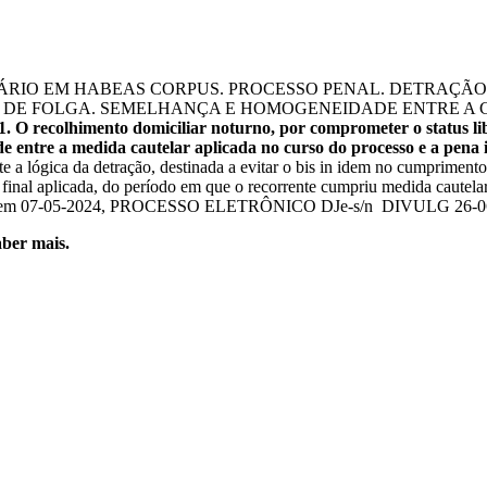
ÁRIO EM HABEAS CORPUS. PROCESSO PENAL. DETRAÇÃO
 DE FOLGA. SEMELHANÇA E HOMOGENEIDADE ENTRE A CA
1. O recolhimento domiciliar noturno, por comprometer o status lib
 entre a medida cautelar aplicada no curso do processo e a pena
e a lógica da detração, destinada a evitar o bis in idem no cumpriment
 final aplicada, do período em que o recorrente cumpriu medida cautel
do em 07-05-2024, PROCESSO ELETRÔNICO DJe-s/n DIVULG 26-0
ber mais.