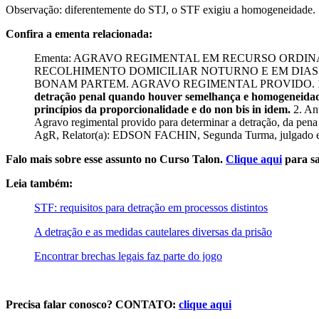
Observação: diferentemente do STJ, o STF exigiu a homogeneidade.
Confira a ementa relacionada:
Ementa: AGRAVO REGIMENTAL EM RECURSO ORDIN
RECOLHIMENTO DOMICILIAR NOTURNO E EM DIAS
BONAM PARTEM. AGRAVO REGIMENTAL PROVIDO.
detração penal quando houver semelhança e homogeneidade
princípios da proporcionalidade e do non bis in idem.
2. Ant
Agravo regimental provido para determinar a detração, da pena
AgR, Relator(a): EDSON FACHIN, Segunda Turma, julga
Falo mais sobre esse assunto no Curso Talon.
Clique aqui
para sa
Leia também:
STF: requisitos para detração em processos distintos
A detração e as medidas cautelares diversas da prisão
Encontrar brechas legais faz parte do jogo
Precisa falar conosco? CONTATO:
clique aqui