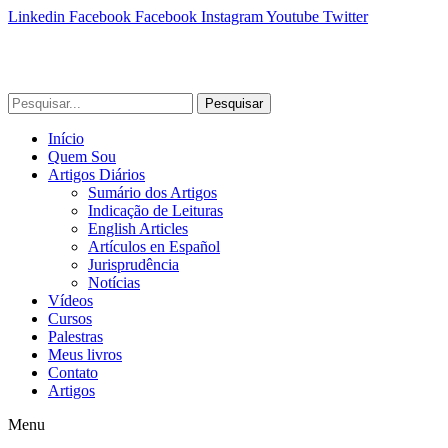
Linkedin
Facebook
Facebook
Instagram
Youtube
Twitter
Pesquisar
Início
Quem Sou
Artigos Diários
Sumário dos Artigos
Indicação de Leituras
English Articles
Artículos en Español
Jurisprudência
Notícias
Vídeos
Cursos
Palestras
Meus livros
Contato
Artigos
Menu