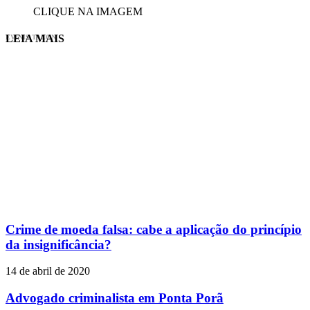
CLIQUE NA IMAGEM
LEIA MAIS
EVINIS TALON
Crime de moeda falsa: cabe a aplicação do princípio
da insignificância?
14 de abril de 2020
Advogado criminalista em Ponta Porã