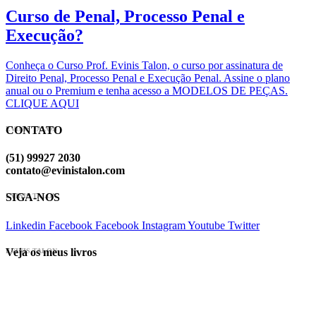
Curso de Penal, Processo Penal e
Execução?
Conheça o Curso Prof. Evinis Talon, o curso por assinatura de
Direito Penal, Processo Penal e Execução Penal. Assine o plano
anual ou o Premium e tenha acesso a MODELOS DE PEÇAS.
CLIQUE AQUI
CONTATO
EVINIS TALON
(51) 99927 2030
contato@evinistalon.com
SIGA-NOS
EVINIS TALON
Linkedin
Facebook
Facebook
Instagram
Youtube
Twitter
Veja os meus livros
EVINIS TALON