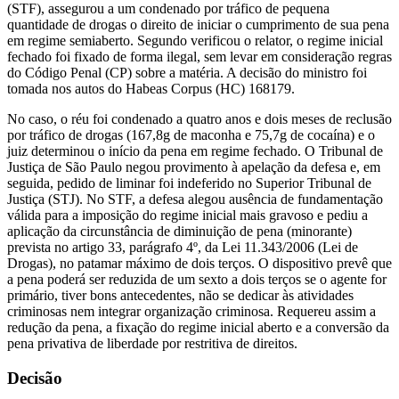
(STF), assegurou a um condenado por tráfico de pequena
quantidade de drogas o direito de iniciar o cumprimento de sua pena
em regime semiaberto. Segundo verificou o relator, o regime inicial
fechado foi fixado de forma ilegal, sem levar em consideração regras
do Código Penal (CP) sobre a matéria. A decisão do ministro foi
tomada nos autos do Habeas Corpus (HC) 168179.
No caso, o réu foi condenado a quatro anos e dois meses de reclusão
por tráfico de drogas (167,8g de maconha e 75,7g de cocaína) e o
juiz determinou o início da pena em regime fechado. O Tribunal de
Justiça de São Paulo negou provimento à apelação da defesa e, em
seguida, pedido de liminar foi indeferido no Superior Tribunal de
Justiça (STJ). No STF, a defesa alegou ausência de fundamentação
válida para a imposição do regime inicial mais gravoso e pediu a
aplicação da circunstância de diminuição de pena (minorante)
prevista no artigo 33, parágrafo 4º, da Lei 11.343/2006 (Lei de
Drogas), no patamar máximo de dois terços. O dispositivo prevê que
a pena poderá ser reduzida de um sexto a dois terços se o agente for
primário, tiver bons antecedentes, não se dedicar às atividades
criminosas nem integrar organização criminosa. Requereu assim a
redução da pena, a fixação do regime inicial aberto e a conversão da
pena privativa de liberdade por restritiva de direitos.
Decisão