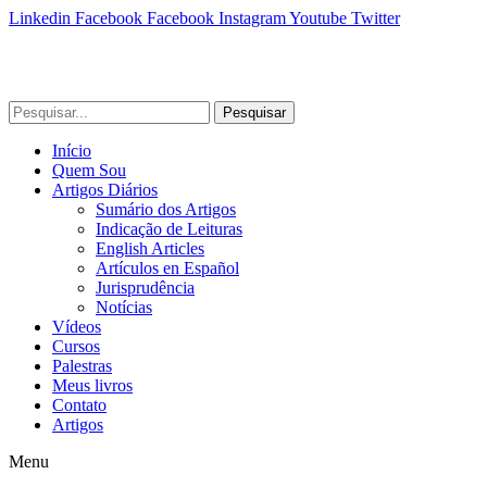
Linkedin
Facebook
Facebook
Instagram
Youtube
Twitter
Pesquisar
Início
Quem Sou
Artigos Diários
Sumário dos Artigos
Indicação de Leituras
English Articles
Artículos en Español
Jurisprudência
Notícias
Vídeos
Cursos
Palestras
Meus livros
Contato
Artigos
Menu