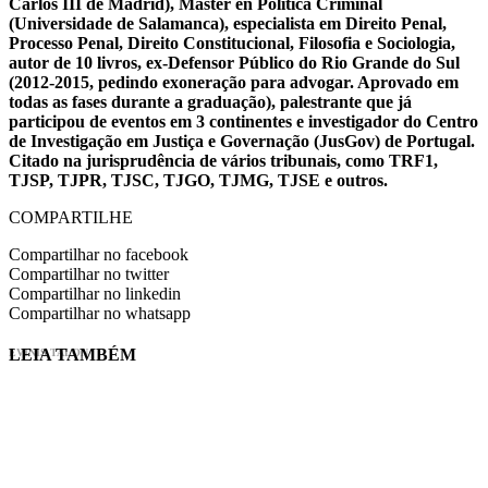
Carlos III de Madrid), Máster en Política Criminal
(Universidade de Salamanca), especialista em Direito Penal,
Processo Penal, Direito Constitucional, Filosofia e Sociologia,
autor de 10 livros, ex-Defensor Público do Rio Grande do Sul
(2012-2015, pedindo exoneração para advogar. Aprovado em
todas as fases durante a graduação), palestrante que já
participou de eventos em 3 continentes e investigador do Centro
de Investigação em Justiça e Governação (JusGov) de Portugal.
Citado na jurisprudência de vários tribunais, como TRF1,
TJSP, TJPR, TJSC, TJGO, TJMG, TJSE e outros.
COMPARTILHE
Compartilhar no facebook
Compartilhar no twitter
Compartilhar no linkedin
Compartilhar no whatsapp
LEIA TAMBÉM
EVINIS TALON