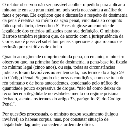
O relator observou não ser possível acolher o pedido para aplicar a
minorante em seu grau máximo, pois seria necessária a análise de
fatos e provas. Ele explicou que a discussão a respeito da dosimetria
da pena é relativa ao mérito da ação penal, vinculada ao conjunto
fático-probatório, devendo o STF restringir-se ao controle de
legalidade dos critérios utilizados para sua definição. O ministro
Barroso também registrou que, de acordo com a jurisprudência da
Corte, não é possível substituir penas superiores a quatro anos de
reclusão por restritivas de direito.
Quanto ao regime de cumprimento da pena, no entanto, o ministro
observou que, na primeira fase da dosimetria, a pena-base foi fixada
no mínimo legal (cinco anos), ou seja, todas as circunstâncias
judiciais foram favoráveis ao sentenciado, nos termos do artigo 59
do Código Penal. Segundo ele, nessas condições, como se trata de
réu primário e de bons antecedentes, condenado pelo tráfico de
quantidade pouco expressiva de drogas, “não há como deixar de
reconhecer a ilegalidade no estabelecimento do regime prisional
fechado, atento aos termos do artigo 33, parágrafo 3º, do Código
Penal”.
Por questões processuais, o ministro negou seguimento (julgou
inviável) ao habeas corpus, mas, por constatar situação de
ilegalidade flagrante, concedeu a ordem de ofício.