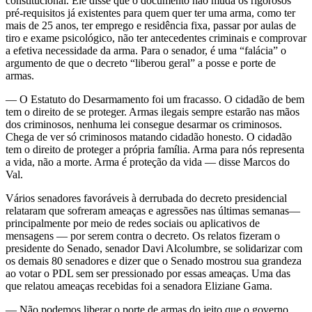
constitucional. Ele disse que o documento não muda os rigorosos
pré-requisitos já existentes para quem quer ter uma arma, como ter
mais de 25 anos, ter emprego e residência fixa, passar por aulas de
tiro e exame psicológico, não ter antecedentes criminais e comprovar
a efetiva necessidade da arma. Para o senador, é uma “falácia” o
argumento de que o decreto “liberou geral” a posse e porte de
armas.
— O Estatuto do Desarmamento foi um fracasso. O cidadão de bem
tem o direito de se proteger. Armas ilegais sempre estarão nas mãos
dos criminosos, nenhuma lei consegue desarmar os criminosos.
Chega de ver só criminosos matando cidadão honesto. O cidadão
tem o direito de proteger a própria família. Arma para nós representa
a vida, não a morte. Arma é proteção da vida — disse Marcos do
Val.
Vários senadores favoráveis à derrubada do decreto presidencial
relataram que sofreram ameaças e agressões nas últimas semanas—
principalmente por meio de redes sociais ou aplicativos de
mensagens — por serem contra o decreto. Os relatos fizeram o
presidente do Senado, senador Davi Alcolumbre, se solidarizar com
os demais 80 senadores e dizer que o Senado mostrou sua grandeza
ao votar o PDL sem ser pressionado por essas ameaças. Uma das
que relatou ameaças recebidas foi a senadora Eliziane Gama.
— Não podemos liberar o porte de armas do jeito que o governo