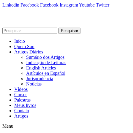
Linkedin
Facebook
Facebook
Instagram
Youtube
Twitter
Pesquisar
Início
Quem Sou
Artigos Diários
Sumário dos Artigos
Indicação de Leituras
English Articles
Artículos en Español
Jurisprudência
Notícias
Vídeos
Cursos
Palestras
Meus livros
Contato
Artigos
Menu