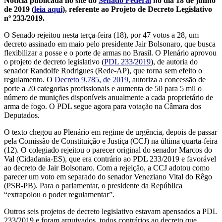
Notícia publicada no site do
Senado Federal
no dia 18 de junho
de 2019 (
leia aqui
), referente ao Projeto de Decreto Legislativo
nº 233/2019.
O Senado rejeitou nesta terça-feira (18), por 47 votos a 28, um
decreto assinado em maio pelo presidente Jair Bolsonaro, que busca
flexibilizar a posse e o porte de armas no Brasil. O Plenário aprovou
o projeto de decreto legislativo (
PDL 233/2019
), de autoria do
senador Randolfe Rodrigues (Rede-AP), que torna sem efeito o
regulamento. O
Decreto 9.785, de 2019
, autoriza a concessão de
porte a 20 categorias profissionais e aumenta de 50 para 5 mil o
número de munições disponíveis anualmente a cada proprietário de
arma de fogo. O PDL segue agora para votação na Câmara dos
Deputados.
O texto chegou ao Plenário em regime de urgência, depois de passar
pela Comissão de Constituição e Justiça (CCJ) na última quarta-feira
(12). O colegiado rejeitou o parecer original do senador Marcos do
Val (Cidadania-ES), que era contrário ao PDL 233/2019 e favorável
ao decreto de Jair Bolsonaro. Com a rejeição, a CCJ adotou como
parecer um voto em separado do senador Veneziano Vital do Rêgo
(PSB-PB). Para o parlamentar, o presidente da República
“extrapolou o poder regulamentar”.
Outros seis projetos de decreto legislativo estavam apensados a PDL
233/2019 e foram arquivados, todos contrários ao decreto que