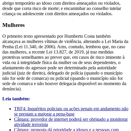
abrigo temporário ao idoso com direitos ameaçados ou violados,
desde que corra risco de morte; e encaminhar ao conselho tutelar
criança ou adolescente com direitos ameaçados ou violados.
Mulheres
O primeiro texto apresentado por Humberto Costa também
alcançava as mulheres vítimas de violência, alterando a Lei Maria da
Penha (Lei 11.340, de 2006). Arns, contudo, lembrou que, no caso
das mulheres, a recente Lei 13.827, de 2019, já traz medidas
protetivas semelhantes ao prever que, em casos de risco iminente à
vida ou à integridade física da mulher ou de seus dependentes, o
afastamento do agressor pode ser determinado pela autoridade
judicial (juiz de direito), delegado de polícia (quando o município
não for sede de comarca) ou policial (quando o município não for
sede de comarca e não houver delegacia disponível no momento da
denúncia).
Leia também:
TRF4: Inquéritos policiais ou ações penais em andamento não
se prestam a majorar a pena-base
Câmara: provedor de internet poderá ser obrigado a monitorar
atividade terrorista
Câmara: proposta dá prioridade a idosos e a pessoas com