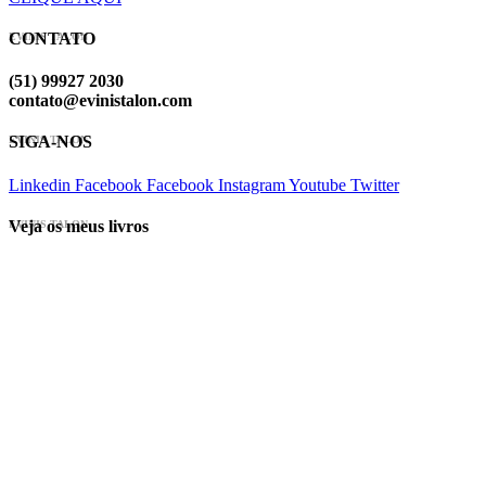
CONTATO
EVINIS TALON
(51) 99927 2030
contato@evinistalon.com
SIGA-NOS
EVINIS TALON
Linkedin
Facebook
Facebook
Instagram
Youtube
Twitter
Veja os meus livros
EVINIS TALON