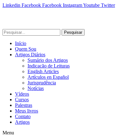
Linkedin
Facebook
Facebook
Instagram
Youtube
Twitter
Pesquisar
Início
Quem Sou
Artigos Diários
Sumário dos Artigos
Indicação de Leituras
English Articles
Artículos en Español
Jurisprudência
Notícias
Vídeos
Cursos
Palestras
Meus livros
Contato
Artigos
Menu