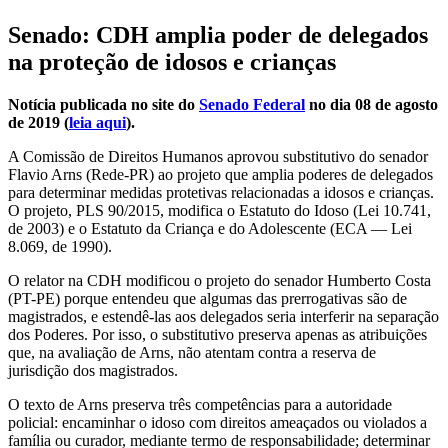
Senado: CDH amplia poder de delegados
na proteção de idosos e crianças
Notícia publicada no site do
Senado Federal
no dia 08 de agosto
de 2019 (
leia aqui
).
A Comissão de Direitos Humanos aprovou substitutivo do senador
Flavio Arns (Rede-PR) ao projeto que amplia poderes de delegados
para determinar medidas protetivas relacionadas a idosos e crianças.
O projeto, PLS 90/2015, modifica o Estatuto do Idoso (Lei 10.741,
de 2003) e o Estatuto da Criança e do Adolescente (ECA — Lei
8.069, de 1990).
O relator na CDH modificou o projeto do senador Humberto Costa
(PT-PE) porque entendeu que algumas das prerrogativas são de
magistrados, e estendê-las aos delegados seria interferir na separação
dos Poderes. Por isso, o substitutivo preserva apenas as atribuições
que, na avaliação de Arns, não atentam contra a reserva de
jurisdição dos magistrados.
O texto de Arns preserva três competências para a autoridade
policial: encaminhar o idoso com direitos ameaçados ou violados a
família ou curador, mediante termo de responsabilidade; determinar