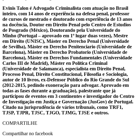
Evinis Talon é Advogado Criminalista com atuação no Brasil
inteiro, com 14 anos de experiência na defesa penal, professor
de cursos de mestrado e doutorado com experiência de 13 anos
na docência, Doutor em Direito Penal pelo Centro de Estudios
de Posgrado (México), Doutorando pela Universidade do
Minho (Portugal – aprovado em 1º lugar duas vezes), Mestre
em Direito (UNISC), Máster en Derecho Penal (Universidade
de Sevilha), Máster en Derecho Penitenciario (Universidade de
Barcelona), Máster en Derecho Probatorio (Universidade de
Barcelona), Máster en Derechos Fundamentales (Universidade
Carlos III de Madrid), Máster en Política Criminal
(Universidade de Salamanca), especialista em Direito Penal,
Processo Penal, Direito Constitucional, Filosofia e Sociologia,
autor de 10 livros, ex-Defensor Público do Rio Grande do Sul
(2012-2015, pedindo exoneração para advogar. Aprovado em
todas as fases durante a graduação), palestrante que já
participou de eventos em 3 continentes e investigador do Centro
de Investigação em Justiça e Governação (JusGov) de Portugal.
Citado na jurisprudência de vários tribunais, como TRF1,
TJSP, TJPR, TJSC, TJGO, TJMG, TJSE e outros.
COMPARTILHE
Compartilhar no facebook