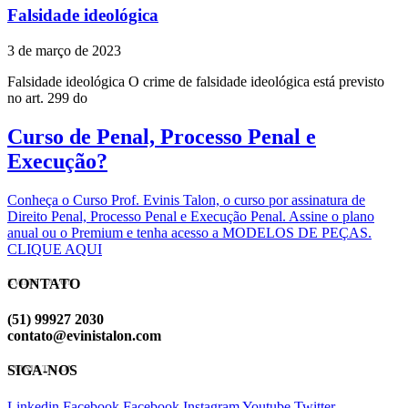
Falsidade ideológica
3 de março de 2023
Falsidade ideológica O crime de falsidade ideológica está previsto
no art. 299 do
Curso de Penal, Processo Penal e
Execução?
Conheça o Curso Prof. Evinis Talon, o curso por assinatura de
Direito Penal, Processo Penal e Execução Penal. Assine o plano
anual ou o Premium e tenha acesso a MODELOS DE PEÇAS.
CLIQUE AQUI
CONTATO
EVINIS TALON
(51) 99927 2030
contato@evinistalon.com
SIGA-NOS
EVINIS TALON
Linkedin
Facebook
Facebook
Instagram
Youtube
Twitter