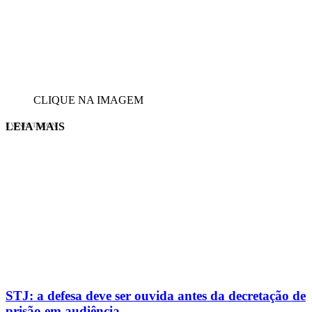
CLIQUE NA IMAGEM
LEIA MAIS
EVINIS TALON
STJ: a defesa deve ser ouvida antes da decretação de
prisão em audiência