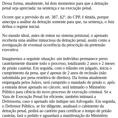
Dessa forma, atualmente, há dois momentos para que a detração
penal seja apreciada: na sentença e na execução penal.
Ocorre que a previsão do art. 387, §2º, do CPP, é tímida, porque
antecipa a análise da detração somente para que, na sentença, o Juiz
defina o regime inicial.
No mundo ideal, antes de entrar no sistema prisional, o apenado
receberia uma análise minuciosa da detração penal, assim como a
averiguação de eventual ocorrência da prescrição da pretensão
executiva.
Imaginemos a seguinte situação: um indivíduo permanece preso
cautelarmente durante todo o processo, totalizando 2 anos e 2 meses
de prisão cautelar. Em seguida, com o trânsito em julgado, inicia o
cumprimento da pena, que é apenas de 2 anos de reclusão (não
substituída por pena restritiva de direitos). Da forma atualmente
empregada pelos Juízes, será cumprido o mandado de prisão e, após
a entrada desse apenado no cárcere, será intimado o Ministério
Público para ciência do novo processo de execução criminal. Se a
Vara de Execução Penal for eficiente, também intimará a
Defensoria, caso o apenado não indique um Advogado. Em seguida,
o Defensor Público, se for diligente, analisará o cabimento da
detração penal, pedirá ao cartório para certificar o tempo de prisão
cautelar, fará o pedido e aguardará a manifestação do Ministério