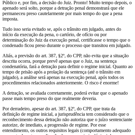
Público e, por fim, a decisão do Juiz. Pronto! Muito tempo depois, o
apenado será solto, porque a detração penal demonstrará que ele
permaneceu preso cautelarmente por mais tempo do que a pena
imposta.
Tudo isso seria evitado se, após o trânsito em julgado, antes do
início da execução da pena, o cartório, de ofício ou por
determinação do Juiz da execução penal, certificasse o tempo que o
condenado ficou preso durante o processo que transitou em julgado.
Aliás, a previsão do art. 387, §2º, do CPP, não evita que a situação
descrita ocorra, porque prevê apenas que o Juiz, na sentença
condenatória, fará a detração para definir o regime inicial. Quanto ao
tempo de prisão após a prolação da sentença (até o trânsito em
julgado), a análise será apenas na execução penal, após todos os
procedimentos relacionados anteriormente. O risco é enorme!
A detração, se avaliada corretamente, poderá evitar que o apenado
passe mais tempo preso do que realmente deveria.
Por derradeiro, apesar do art. 387, §2º, do CPP, que trata da
definição de regime inicial, a jurisprudência tem considerado que o
reconhecimento dessa detração não autoriza que o juízo sentenciante
autorize, de imediato, a progressão de regime. Por esse
entendimento, os outros requisitos legais (comportamento adequado