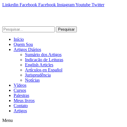
Linkedin
Facebook
Facebook
Instagram
Youtube
Twitter
Pesquisar
Início
Quem Sou
Artigos Diários
Sumário dos Artigos
Indicação de Leituras
English Articles
Artículos en Español
Jurisprudência
Notícias
Vídeos
Cursos
Palestras
Meus livros
Contato
Artigos
Menu