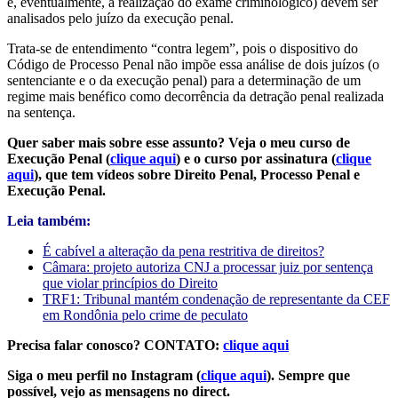
e, eventualmente, a realização do exame criminológico) devem ser
analisados pelo juízo da execução penal.
Trata-se de entendimento “contra legem”, pois o dispositivo do
Código de Processo Penal não impõe essa análise de dois juízos (o
sentenciante e o da execução penal) para a determinação de um
regime mais benéfico como decorrência da detração penal realizada
na sentença.
Quer saber mais sobre esse assunto? Veja o meu curso de
Execução Penal (
clique aqui
) e o curso por assinatura (
clique
aqui
), que tem vídeos sobre Direito Penal, Processo Penal e
Execução Penal.
Leia também:
É cabível a alteração da pena restritiva de direitos?
Câmara: projeto autoriza CNJ a processar juiz por sentença
que violar princípios do Direito
TRF1: Tribunal mantém condenação de representante da CEF
em Rondônia pelo crime de peculato
Precisa falar conosco? CONTATO:
clique aqui
Siga o meu perfil no Instagram (
clique aqui
). Sempre que
possível, vejo as mensagens no direct.