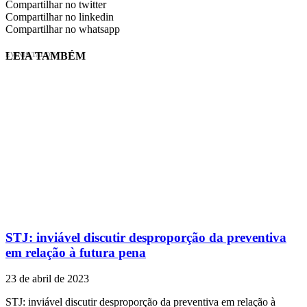
Compartilhar no twitter
Compartilhar no linkedin
Compartilhar no whatsapp
LEIA TAMBÉM
EVINIS TALON
STJ: inviável discutir desproporção da preventiva
em relação à futura pena
23 de abril de 2023
STJ: inviável discutir desproporção da preventiva em relação à