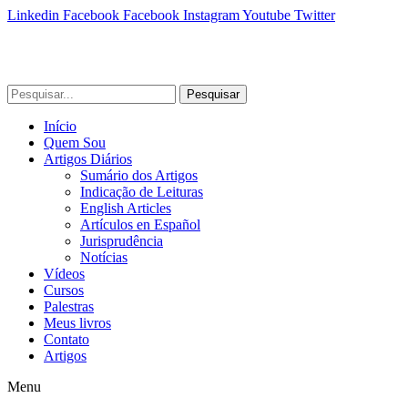
Linkedin
Facebook
Facebook
Instagram
Youtube
Twitter
Pesquisar
Início
Quem Sou
Artigos Diários
Sumário dos Artigos
Indicação de Leituras
English Articles
Artículos en Español
Jurisprudência
Notícias
Vídeos
Cursos
Palestras
Meus livros
Contato
Artigos
Menu