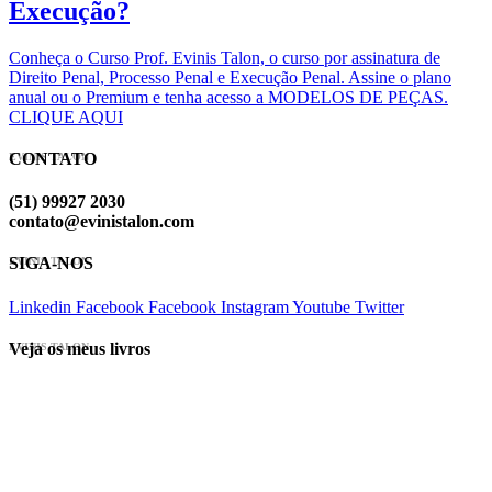
Execução?
Conheça o Curso Prof. Evinis Talon, o curso por assinatura de
Direito Penal, Processo Penal e Execução Penal. Assine o plano
anual ou o Premium e tenha acesso a MODELOS DE PEÇAS.
CLIQUE AQUI
CONTATO
EVINIS TALON
(51) 99927 2030
contato@evinistalon.com
SIGA-NOS
EVINIS TALON
Linkedin
Facebook
Facebook
Instagram
Youtube
Twitter
Veja os meus livros
EVINIS TALON