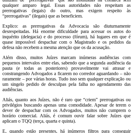
qualquer amparo legal. Essas autoridades não respeitam as
prerrogativas (legais) do outro, mas exigem respeito às
“prerrogativas” (ilegais) que as beneficiem.
Explico: as prerrogativas da Advocacia são diuturnamente
desrespeitadas. Há enorme dificuldade para acessar os autos do
inquérito (delegacia) e do processo (fórum), há lugares em que é
quase impossível despachar com o Magistrado e os pedidos da
defesa não recebem a mesma atenção que os da acusação.
Além disso, muitos Juízes marcam inúmeras audiências com
pequenos intervalos entre elas, sabendo que a segunda audiência da
pauta (e todas as posteriores) provavelmente vai atrasar e
constrangendo Advogados a ficarem no corredor aguardando – não
raramente – por várias horas. Tudo isso sem qualquer explicação ou
um singelo pedido de desculpas pela falha no agendamento das
audiências.
Aliás, quanto aos Juízes, não é raro que “criem” prerrogativas ou
privilégios buscando apenas uma comodidade. Apesar de terem o
dever de despachar com os Advogados, muitos não cumprem o
horário comercial. Aliás, é comum ouvir falar sobre Juízes que
aplicam o TQQ (terça, quarta e quinta).
E, quando estão presentes, há inúmeros filtros para conseguir