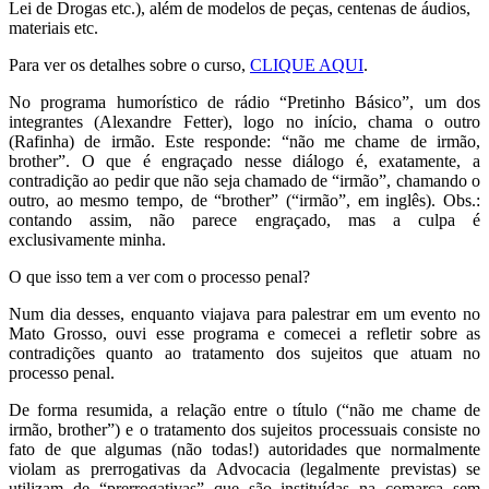
Lei de Drogas etc.), além de modelos de peças, centenas de áudios,
materiais etc.
Para ver os detalhes sobre o curso,
CLIQUE AQUI
.
No programa humorístico de rádio “Pretinho Básico”, um dos
integrantes (Alexandre Fetter), logo no início, chama o outro
(Rafinha) de irmão. Este responde: “não me chame de irmão,
brother”. O que é engraçado nesse diálogo é, exatamente, a
contradição ao pedir que não seja chamado de “irmão”, chamando o
outro, ao mesmo tempo, de “brother” (“irmão”, em inglês). Obs.:
contando assim, não parece engraçado, mas a culpa é
exclusivamente minha.
O que isso tem a ver com o processo penal?
Num dia desses, enquanto viajava para palestrar em um evento no
Mato Grosso, ouvi esse programa e comecei a refletir sobre as
contradições quanto ao tratamento dos sujeitos que atuam no
processo penal.
De forma resumida, a relação entre o título (“não me chame de
irmão, brother”) e o tratamento dos sujeitos processuais consiste no
fato de que algumas (não todas!) autoridades que normalmente
violam as prerrogativas da Advocacia (legalmente previstas) se
utilizam de “prerrogativas” que são instituídas na comarca sem