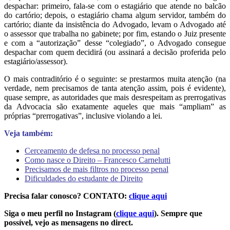
despachar: primeiro, fala-se com o estagiário que atende no balcão
do cartório; depois, o estagiário chama algum servidor, também do
cartório; diante da insistência do Advogado, levam o Advogado até
o assessor que trabalha no gabinete; por fim, estando o Juiz presente
e com a “autorização” desse “colegiado”, o Advogado consegue
despachar com quem decidirá (ou assinará a decisão proferida pelo
estagiário/assessor).
O mais contraditório é o seguinte: se prestarmos muita atenção (na
verdade, nem precisamos de tanta atenção assim, pois é evidente),
quase sempre, as autoridades que mais desrespeitam as prerrogativas
da Advocacia são exatamente aqueles que mais “ampliam” as
próprias “prerrogativas”, inclusive violando a lei.
Veja também:
Cerceamento de defesa no processo penal
Como nasce o Direito – Francesco Carnelutti
Precisamos de mais filtros no processo penal
Dificuldades do estudante de Direito
Precisa falar conosco? CONTATO:
clique aqui
Siga o meu perfil no Instagram (
clique aqui
). Sempre que
possível, vejo as mensagens no direct.