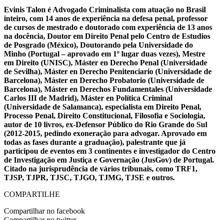
Evinis Talon é Advogado Criminalista com atuação no Brasil
inteiro, com 14 anos de experiência na defesa penal, professor
de cursos de mestrado e doutorado com experiência de 13 anos
na docência, Doutor em Direito Penal pelo Centro de Estudios
de Posgrado (México), Doutorando pela Universidade do
Minho (Portugal – aprovado em 1º lugar duas vezes), Mestre
em Direito (UNISC), Máster en Derecho Penal (Universidade
de Sevilha), Máster en Derecho Penitenciario (Universidade de
Barcelona), Máster en Derecho Probatorio (Universidade de
Barcelona), Máster en Derechos Fundamentales (Universidade
Carlos III de Madrid), Máster en Política Criminal
(Universidade de Salamanca), especialista em Direito Penal,
Processo Penal, Direito Constitucional, Filosofia e Sociologia,
autor de 10 livros, ex-Defensor Público do Rio Grande do Sul
(2012-2015, pedindo exoneração para advogar. Aprovado em
todas as fases durante a graduação), palestrante que já
participou de eventos em 3 continentes e investigador do Centro
de Investigação em Justiça e Governação (JusGov) de Portugal.
Citado na jurisprudência de vários tribunais, como TRF1,
TJSP, TJPR, TJSC, TJGO, TJMG, TJSE e outros.
COMPARTILHE
Compartilhar no facebook
Compartilhar no twitter