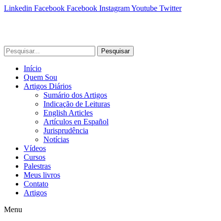
Linkedin
Facebook
Facebook
Instagram
Youtube
Twitter
Pesquisar
Início
Quem Sou
Artigos Diários
Sumário dos Artigos
Indicação de Leituras
English Articles
Artículos en Español
Jurisprudência
Notícias
Vídeos
Cursos
Palestras
Meus livros
Contato
Artigos
Menu