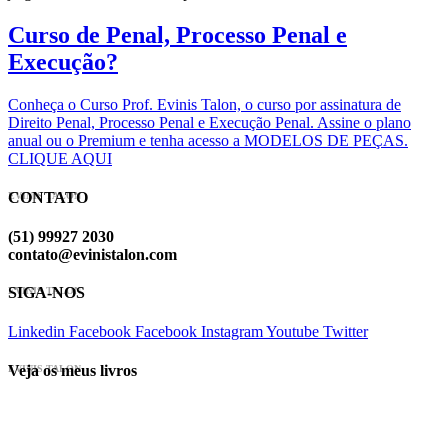
Curso de Penal, Processo Penal e
Execução?
Conheça o Curso Prof. Evinis Talon, o curso por assinatura de
Direito Penal, Processo Penal e Execução Penal. Assine o plano
anual ou o Premium e tenha acesso a MODELOS DE PEÇAS.
CLIQUE AQUI
CONTATO
EVINIS TALON
(51) 99927 2030
contato@evinistalon.com
SIGA-NOS
EVINIS TALON
Linkedin
Facebook
Facebook
Instagram
Youtube
Twitter
Veja os meus livros
EVINIS TALON