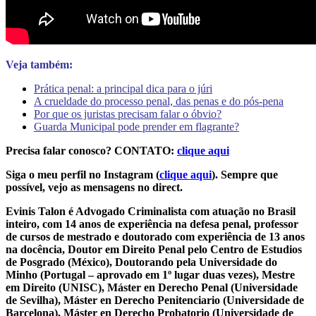
Veja também:
Prática penal: a principal dica para o júri
A crueldade do processo penal, das penas e do pós-pena
Por que os juristas precisam falar o óbvio?
Guarda Municipal pode prender em flagrante?
Precisa falar conosco? CONTATO:
clique aqui
Siga o meu perfil no Instagram (
clique aqui
). Sempre que
possível, vejo as mensagens no direct.
Evinis Talon é Advogado Criminalista com atuação no Brasil
inteiro, com 14 anos de experiência na defesa penal, professor
de cursos de mestrado e doutorado com experiência de 13 anos
na docência, Doutor em Direito Penal pelo Centro de Estudios
de Posgrado (México), Doutorando pela Universidade do
Minho (Portugal – aprovado em 1º lugar duas vezes), Mestre
em Direito (UNISC), Máster en Derecho Penal (Universidade
de Sevilha), Máster en Derecho Penitenciario (Universidade de
Barcelona), Máster en Derecho Probatorio (Universidade de