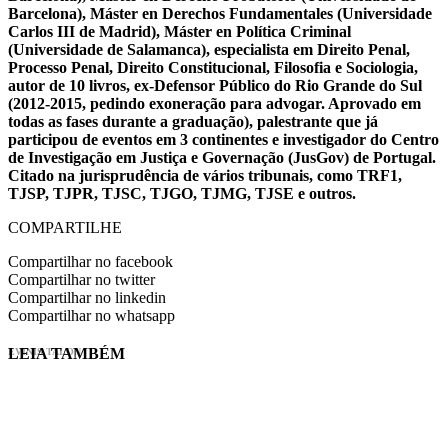
Barcelona), Máster en Derechos Fundamentales (Universidade
Carlos III de Madrid), Máster en Política Criminal
(Universidade de Salamanca), especialista em Direito Penal,
Processo Penal, Direito Constitucional, Filosofia e Sociologia,
autor de 10 livros, ex-Defensor Público do Rio Grande do Sul
(2012-2015, pedindo exoneração para advogar. Aprovado em
todas as fases durante a graduação), palestrante que já
participou de eventos em 3 continentes e investigador do Centro
de Investigação em Justiça e Governação (JusGov) de Portugal.
Citado na jurisprudência de vários tribunais, como TRF1,
TJSP, TJPR, TJSC, TJGO, TJMG, TJSE e outros.
COMPARTILHE
Compartilhar no facebook
Compartilhar no twitter
Compartilhar no linkedin
Compartilhar no whatsapp
LEIA TAMBÉM
EVINIS TALON