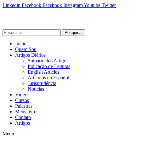
Linkedin
Facebook
Facebook
Instagram
Youtube
Twitter
Pesquisar
Início
Quem Sou
Artigos Diários
Sumário dos Artigos
Indicação de Leituras
English Articles
Artículos en Español
Jurisprudência
Notícias
Vídeos
Cursos
Palestras
Meus livros
Contato
Artigos
Menu