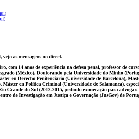
qui
)
qui
)
, vejo as mensagens no direct.
iro, com 14 anos de experiência na defesa penal, professor de cur
osgrado (México), Doutorando pela Universidade do Minho (Portug
ster en Derecho Penitenciario (Universidade de Barcelona), Mást
Máster en Política Criminal (Universidade de Salamanca), especial
 do Rio Grande do Sul (2012-2015, pedindo exoneração para advogar.
 Centro de Investigação em Justiça e Governação (JusGov) de Portu