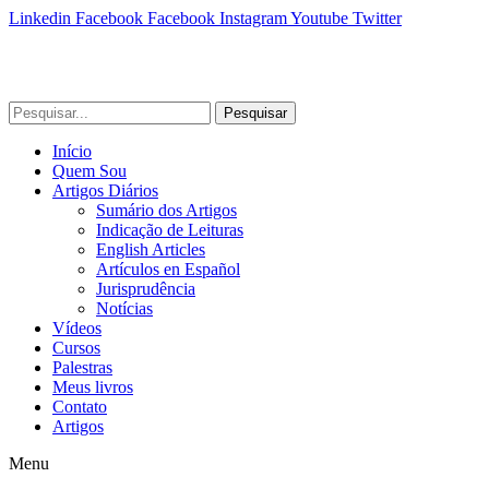
Linkedin
Facebook
Facebook
Instagram
Youtube
Twitter
Pesquisar
Início
Quem Sou
Artigos Diários
Sumário dos Artigos
Indicação de Leituras
English Articles
Artículos en Español
Jurisprudência
Notícias
Vídeos
Cursos
Palestras
Meus livros
Contato
Artigos
Menu