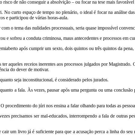
o risco de não conseguir a absolvição – ou focar na tese mais favorável 
. No curto espaço de tempo no plenário, o ideal é focar na análise das
 e participou de várias horas-aula.
 com o tema das nulidades processuais, seria quase impossível convenc
icou e sofreu a conduta criminosa, maus antecedentes e processos em cu
emiaberto após cumprir um sexto, dois quintos ou três quintos da pena, 
 ter aqueles receios inerentes aos processos julgados por Magistrado.
ência do dever de motivar.
quanto seja inconstitucional, é considerado pelos jurados.
e quanto a fala. Às vezes, pausar após uma pergunta ou uma conclusão 
 O procedimento do júri nos ensina a falar olhando para todas as pess
vezes precisamos ser mal-educados, interrompendo a fala de outras pes
cair um livro já é suficiente para que a acusação perca a linha do seu