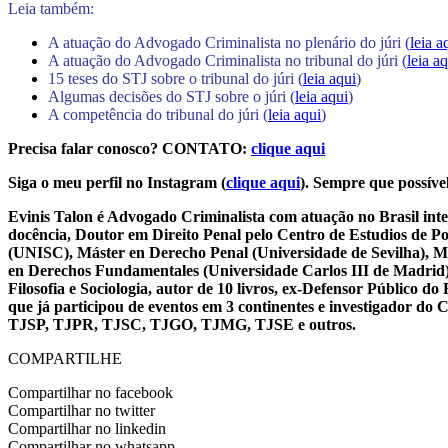
Leia também:
A atuação do Advogado Criminalista no plenário do júri (
leia a
A atuação do Advogado Criminalista no tribunal do júri (
leia a
15 teses do STJ sobre o tribunal do júri (
leia aqui
)
Algumas decisões do STJ sobre o júri (
leia aqui
)
A competência do tribunal do júri (
leia aqui
)
Precisa falar conosco? CONTATO:
clique aqui
Siga o meu perfil no Instagram (
clique aqui
). Sempre que possível
Evinis Talon é Advogado Criminalista com atuação no Brasil inte
docência, Doutor em Direito Penal pelo Centro de Estudios de P
(UNISC), Máster en Derecho Penal (Universidade de Sevilha), Má
en Derechos Fundamentales (Universidade Carlos III de Madrid), 
Filosofia e Sociologia, autor de 10 livros, ex-Defensor Público
que já participou de eventos em 3 continentes e investigador do
TJSP, TJPR, TJSC, TJGO, TJMG, TJSE e outros.
COMPARTILHE
Compartilhar no facebook
Compartilhar no twitter
Compartilhar no linkedin
Compartilhar no whatsapp