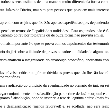
todos os seus institutos de uma maneira muito diferente da forma como 
ara Juízes de Direito, mas sim para pessoas que possuem mais interes
 aprendi com os júris que fiz. São apenas experiências que, dependendo
o penal em termos de “legalidade x nulidades”. Para os jurados, não é 
cimento do réu por fotografia ou de outra forma não prevista em lei.
que o mais importante é o que se prova com os depoimentos das testemun
o do júri sobre a ilicitude de provas ou sobre a nulidade de algum ato
rtes analisem a integralidade do arcabouço probatório, abordando cada 
 favoráveis e criticar ou pôr em dúvida as provas que não lhe são favorá
ontraditórias.
m a aplicação do princípio da eventualidade no plenário do júri, ou seja
gar conjuntamente a desclassificação para crime de lesão corporal e a 
anto à absolvição, onde se inseriria a tese da legítima defesa (mais fav
te à desclassificação (menos favorável) e, se acolhida, não será rea