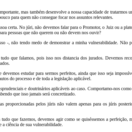
r importante, mas também desenvolve a nossa capacidade de tratarmos um
ouco para quem não consegue focar nos assuntos relevantes.
a certa. No júri, não devemos falar para o Promotor, o Juiz ou a plat
r para pessoas que não querem ou não devem nos ouvir?
so -, não tendo medo de demonstrar a minha vulnerabilidade. Não po
tudo que falamos, pois isso nos distancia dos jurados. Devemos re
ados.
 devemos estudar para sermos perfeitos, ainda que isso seja impossív
utos do processo e de toda a legislação aplicável.
prudenciais e doutrinários aplicáveis ao caso. Comportamo-nos como 
abendo que isso jamais será concretizado.
ias proporcionadas pelos júris não valem apenas para os júris poste
em tudo que fazemos, devemos agir como se quiséssemos a perfeição, 
 a ciência de sua vulnerabilidade.