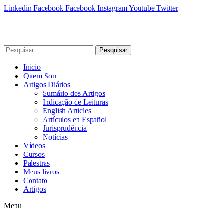
Linkedin
Facebook
Facebook
Instagram
Youtube
Twitter
Pesquisar
Início
Quem Sou
Artigos Diários
Sumário dos Artigos
Indicação de Leituras
English Articles
Artículos en Español
Jurisprudência
Notícias
Vídeos
Cursos
Palestras
Meus livros
Contato
Artigos
Menu