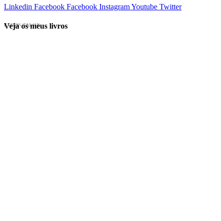
Linkedin
Facebook
Facebook
Instagram
Youtube
Twitter
Veja os meus livros
EVINIS TALON