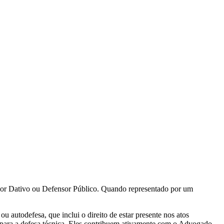
!
sor Dativo ou Defensor Público. Quando representado por um
u autodefesa, que inclui o direito de estar presente nos atos
do para a defesa técnica. Eles contribuem ativamente com o Advogado