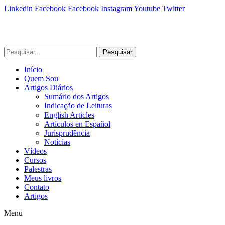
Linkedin
Facebook
Facebook
Instagram
Youtube
Twitter
Pesquisar
Início
Quem Sou
Artigos Diários
Sumário dos Artigos
Indicação de Leituras
English Articles
Artículos en Español
Jurisprudência
Notícias
Vídeos
Cursos
Palestras
Meus livros
Contato
Artigos
Menu