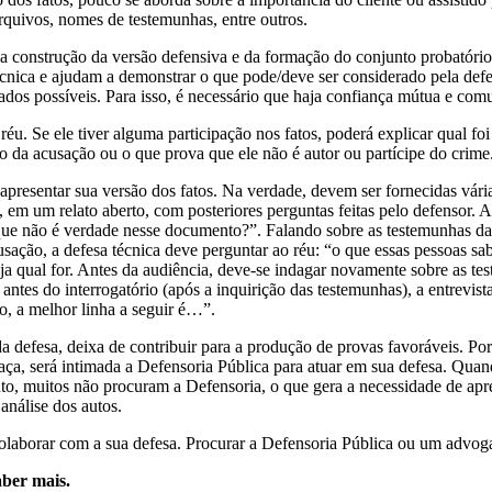
rquivos, nomes de testemunhas, entre outros.
a a construção da versão defensiva e da formação do conjunto probatór
cnica e ajudam a demonstrar o que pode/deve ser considerado pela defesa
dos possíveis. Para isso, é necessário que haja confiança mútua e com
réu. Se ele tiver alguma participação nos fatos, poderá explicar qual f
o da acusação ou o que prova que ele não é autor ou partícipe do crime
 apresentar sua versão dos fatos. Na verdade, devem ser fornecidas vári
, em um relato aberto, com posteriores perguntas feitas pelo defensor. 
 que não é verdade nesse documento?”. Falando sobre as testemunhas da
usação, a defesa técnica deve perguntar ao réu: “o que essas pessoas s
seja qual for. Antes da audiência, deve-se indagar novamente sobre as t
 antes do interrogatório (após a inquirição das testemunhas), a entrevi
so, a melhor linha a seguir é…”.
 da defesa, deixa de contribuir para a produção de provas favoráveis. 
ça, será intimada a Defensoria Pública para atuar em sua defesa. Quand
to, muitos não procuram a Defensoria, o que gera a necessidade de apr
 análise dos autos.
 colaborar com a sua defesa. Procurar a Defensoria Pública ou um advog
ber mais.