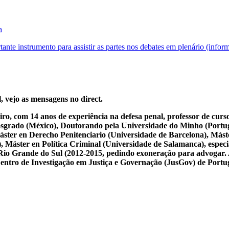
a
rtante instrumento para assistir as partes nos debates em plenário (info
, vejo as mensagens no direct.
iro, com 14 anos de experiência na defesa penal, professor de cur
osgrado (México), Doutorando pela Universidade do Minho (Portug
ster en Derecho Penitenciario (Universidade de Barcelona), Mást
Máster en Política Criminal (Universidade de Salamanca), especial
 do Rio Grande do Sul (2012-2015, pedindo exoneração para advogar.
 Centro de Investigação em Justiça e Governação (JusGov) de Portu