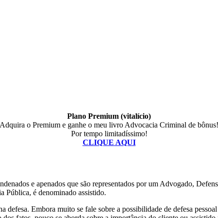
Plano Premium (vitalício)
Adquira o Premium e ganhe o meu livro Advocacia Criminal de bônus
Por tempo limitadíssimo!
CLIQUE AQUI
, condenados e apenados que são representados por um Advogado, Defen
a Pública, é denominado assistido.
 defesa. Embora muito se fale sobre a possibilidade de defesa pessoal o
o dos fatos, pouco se aborda sobre a importância do cliente ou assisti