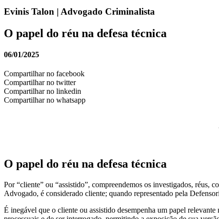
Evinis Talon | Advogado Criminalista
O papel do réu na defesa técnica
06/01/2025
Compartilhar no facebook
Compartilhar no twitter
Compartilhar no linkedin
Compartilhar no whatsapp
O papel do réu na defesa técnica
Por “cliente” ou “assistido”, compreendemos os investigados, réus
Advogado, é considerado cliente; quando representado pela Defensori
É inegável que o cliente ou assistido desempenha um papel relevante na
processuais e de ser interrogado, permitindo a exposição de sua versã