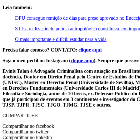
Leia também:
DPU consegue remição de dias para preso aprovado no Enccej
STJ: a realização de perícia antropológica constitui-se em impo
O mais importante e difícil: estudar para a vida
Precisa falar conosco? CONTATO:
clique aqui
Siga o meu perfil no Instagram (
clique aqui
). Sempre que possível
Evinis Talon é Advogado Criminalista com atuação no Brasil inte
docência, Doutor em Direito Penal pelo Centro de Estudios de P
(UNISC), Máster en Derecho Penal (Universidade de Sevilha), Má
en Derechos Fundamentales (Universidade Carlos III de Madrid), 
Filosofia e Sociologia, autor de 10 livros, ex-Defensor Público
que já participou de eventos em 3 continentes e investigador do
TJSP, TJPR, TJSC, TJGO, TJMG, TJSE e outros.
COMPARTILHE
Compartilhar no facebook
Compartilhar no twitter
Compartilhar no linkedin