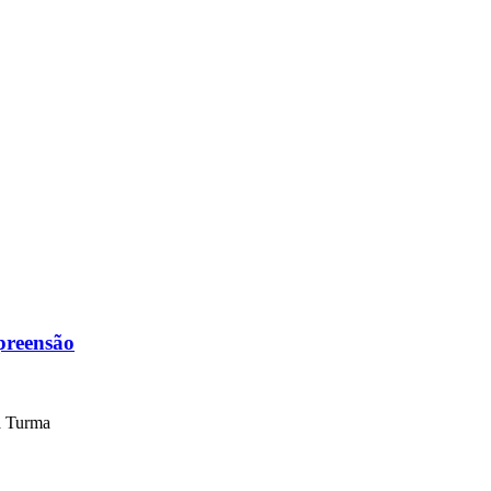
apreensão
ta Turma