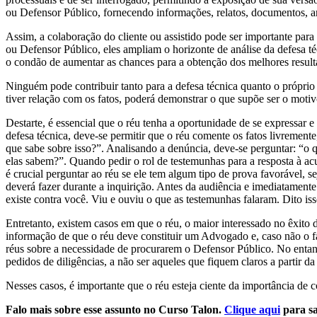
ou Defensor Público, fornecendo informações, relatos, documentos, a
Assim, a colaboração do cliente ou assistido pode ser importante par
ou Defensor Público, eles ampliam o horizonte de análise da defesa té
o condão de aumentar as chances para a obtenção dos melhores resulta
Ninguém pode contribuir tanto para a defesa técnica quanto o próprio 
tiver relação com os fatos, poderá demonstrar o que supõe ser o motiv
Destarte, é essencial que o réu tenha a oportunidade de se expressar e
defesa técnica, deve-se permitir que o réu comente os fatos livremente
que sabe sobre isso?”. Analisando a denúncia, deve-se perguntar: “o
elas sabem?”. Quando pedir o rol de testemunhas para a resposta à ac
é crucial perguntar ao réu se ele tem algum tipo de prova favorável, 
deverá fazer durante a inquirição. Antes da audiência e imediatamente
existe contra você. Viu e ouviu o que as testemunhas falaram. Dito is
Entretanto, existem casos em que o réu, o maior interessado no êxito
informação de que o réu deve constituir um Advogado e, caso não o fa
réus sobre a necessidade de procurarem o Defensor Público. No entan
pedidos de diligências, a não ser aqueles que fiquem claros a partir da
Nesses casos, é importante que o réu esteja ciente da importância de
Falo mais sobre esse assunto no Curso Talon.
Clique aqui
para sa