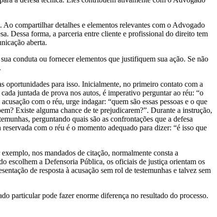
io. Ao compartilhar detalhes e elementos relevantes com o Advogado
. Dessa forma, a parceria entre cliente e profissional do direito tem
unicação aberta.
oi sua conduta ou fornecer elementos que justifiquem sua ação. Se não
.
as oportunidades para isso. Inicialmente, no primeiro contato com a
A cada juntada de prova nos autos, é imperativo perguntar ao réu: “o
 acusação com o réu, urge indagar: “quem são essas pessoas e o que
abem? Existe alguma chance de te prejudicarem?”. Durante a instrução,
estemunhas, perguntando quais são as confrontações que a defesa
sta reservada com o réu é o momento adequado para dizer: “é isso que
Por exemplo, nos mandados de citação, normalmente consta a
o escolhem a Defensoria Pública, os oficiais de justiça orientam os
esentação de resposta à acusação sem rol de testemunhas e talvez sem
ado particular pode fazer enorme diferença no resultado do processo.