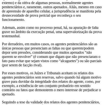
externo) e da oitiva de algumas pessoas, normalmente agentes
penitenciários e, raramente, outros apenados. Aliás, mesmo em caso
de apreensão de aparelho celular, a jurisprudência se manifesta pela
desnecessidade de prova pericial que reconheça o seu
funcionamento.
Ademais, assim como no processo penal, há, na apuração de falta
grave no âmbito da execução penal, uma supervalorização da prova
testemunhal.
Por derradeiro, em muitos casos, os agentes penitenciários são as
únicas pessoas que presenciam as faltas ou que querem/podem
depor sem pressões, considerando que muitos apenados “não
querem se envolver” (é comum que digam que não presenciaram o
fato para evitar que sejam vistos como “alcaguetes”) ou são parciais
(por serem de facção rival).
Por esses motivos, os Juízes e Tribunais aceitam os relatos dos
agentes penitenciários sem reservas, salvo quando há algum motivo
grave para duvidar da integridade dos relatos do agente, como, por
exemplo, a existência de um conjunto probatório em sentido
contrário ou fatos que demonstrem o mero interesse de prejudicar o
apenado.
Seguindo a tese da validade dos relatos dos agentes penitenciários,