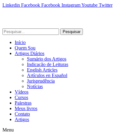
Linkedin
Facebook
Facebook
Instagram
Youtube
Twitter
Pesquisar
Início
Quem Sou
Artigos Diários
Sumário dos Artigos
Indicação de Leituras
English Articles
Artículos en Español
Jurisprudência
Notícias
Vídeos
Cursos
Palestras
Meus livros
Contato
Artigos
Menu