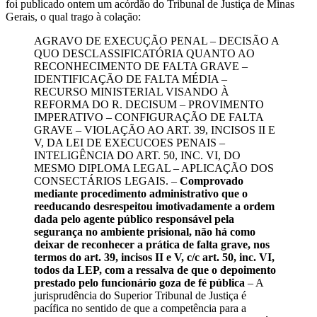
foi publicado ontem um acórdão do Tribunal de Justiça de Minas
Gerais, o qual trago à colação:
AGRAVO DE EXECUÇÃO PENAL – DECISÃO A
QUO DESCLASSIFICATÓRIA QUANTO AO
RECONHECIMENTO DE FALTA GRAVE –
IDENTIFICAÇÃO DE FALTA MÉDIA –
RECURSO MINISTERIAL VISANDO À
REFORMA DO R. DECISUM – PROVIMENTO
IMPERATIVO – CONFIGURAÇÃO DE FALTA
GRAVE – VIOLAÇÃO AO ART. 39, INCISOS II E
V, DA LEI DE EXECUCOES PENAIS –
INTELIGÊNCIA DO ART. 50, INC. VI, DO
MESMO DIPLOMA LEGAL – APLICAÇÃO DOS
CONSECTÁRIOS LEGAIS. –
Comprovado
mediante procedimento administrativo que o
reeducando desrespeitou imotivadamente a ordem
dada pelo agente público responsável pela
segurança no ambiente prisional, não há como
deixar de reconhecer a prática de falta grave, nos
termos do art. 39, incisos II e V, c/c art. 50, inc. VI,
todos da LEP, com a ressalva de que o depoimento
prestado pelo funcionário goza de fé pública
– A
jurisprudência do Superior Tribunal de Justiça é
pacífica no sentido de que a competência para a