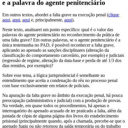
e a palavra do agente penitenciário
Em outros textos, abordei a falta grave na execução penal (
clique
aqui
,
aqui
,
aqui
e, principalmente,
aqui
).
Neste texto, analisarei um ponto específico: qual é o valor das
palavras do agente penitenciário no reconhecimento da prática de
uma falta grave? Em outras palavras, se o agente penitenciário é a
única testemunha no PAD, é possível reconhecer a falta grave,
aplicando ao apenado as sanções disciplinares (alteração da
classificação do comportamento carcerário, por exemplo) e judiciais
(regressão de regime, alteração da data-base e perda de até 1/3 dos
dias remidos, por exemplo)?
Sobre esse tema, a lógica jurisprudencial é semelhante ao
entendimento que aceita a condenação do réu no processo penal
com base exclusivamente em relatos de policiais.
Na apuração da falta grave no âmbito da execução penal, há pouca
preocupação (administrativa e judicial) com a produção de provas.
Na verdade, em quase todos os procedimentos, há apenas o
interrogatório do apenado acusado de ter praticado a falta, além da
juntada de cópia de alguma página dos livros do estabelecimento
prisional (principalmente quando, após a chamada, percebe-se que o
apenado fugiu ou não retornou da saída temporária ou do trabalho