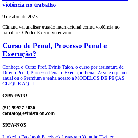
violência no trabalho
9 de abril de 2023
Câmara vai analisar tratado internacional contra violência no
trabalho O Poder Executivo enviou
Curso de Penal, Processo Penal e
Execução?
Conheça o Curso Prof. Evinis Talon, o curso por assinatura de
Direito Penal, Processo Penal e Execução Penal. Assine o plano
anual ou o Premium e tenha acesso a MODELOS DE PEÇAS.
CLIQUE AQUI
CONTATO
EVINIS TALON
(51) 99927 2030
contato@evinistalon.com
SIGA-NOS
EVINIS TALON
Linkedin
Facebook
Facebook
Instagram
Youtube
Twitter