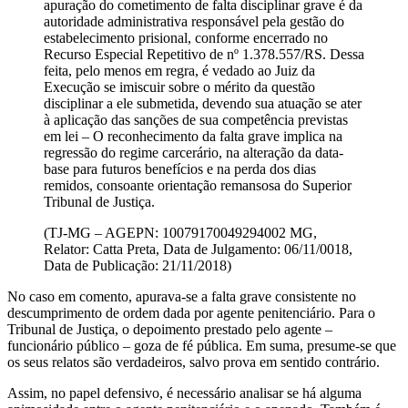
apuração do cometimento de falta disciplinar grave é da
autoridade administrativa responsável pela gestão do
estabelecimento prisional, conforme encerrado no
Recurso Especial Repetitivo de nº 1.378.557/RS. Dessa
feita, pelo menos em regra, é vedado ao Juiz da
Execução se imiscuir sobre o mérito da questão
disciplinar a ele submetida, devendo sua atuação se ater
à aplicação das sanções de sua competência previstas
em lei – O reconhecimento da falta grave implica na
regressão do regime carcerário, na alteração da data-
base para futuros benefícios e na perda dos dias
remidos, consoante orientação remansosa do Superior
Tribunal de Justiça.
(TJ-MG – AGEPN: 10079170049294002 MG,
Relator: Catta Preta, Data de Julgamento: 06/11/0018,
Data de Publicação: 21/11/2018)
No caso em comento, apurava-se a falta grave consistente no
descumprimento de ordem dada por agente penitenciário. Para o
Tribunal de Justiça, o depoimento prestado pelo agente –
funcionário público – goza de fé pública. Em suma, presume-se que
os seus relatos são verdadeiros, salvo prova em sentido contrário.
Assim, no papel defensivo, é necessário analisar se há alguma