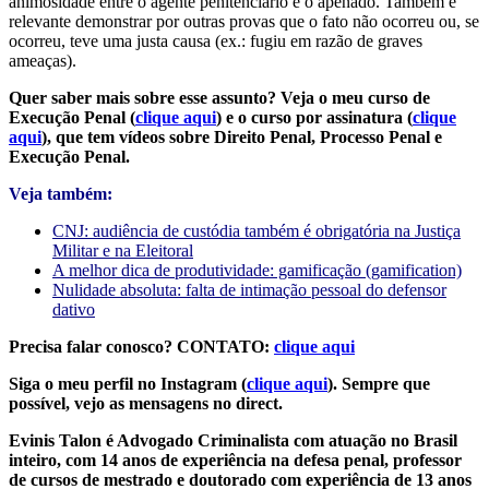
animosidade entre o agente penitenciário e o apenado. Também é
relevante demonstrar por outras provas que o fato não ocorreu ou, se
ocorreu, teve uma justa causa (ex.: fugiu em razão de graves
ameaças).
Quer saber mais sobre esse assunto? Veja o meu curso de
Execução Penal (
clique aqui
) e o curso por assinatura (
clique
aqui
), que tem vídeos sobre Direito Penal, Processo Penal e
Execução Penal.
Veja também:
CNJ: audiência de custódia também é obrigatória na Justiça
Militar e na Eleitoral
A melhor dica de produtividade: gamificação (gamification)
Nulidade absoluta: falta de intimação pessoal do defensor
dativo
Precisa falar conosco? CONTATO:
clique aqui
Siga o meu perfil no Instagram (
clique aqui
). Sempre que
possível, vejo as mensagens no direct.
Evinis Talon é Advogado Criminalista com atuação no Brasil
inteiro, com 14 anos de experiência na defesa penal, professor
de cursos de mestrado e doutorado com experiência de 13 anos