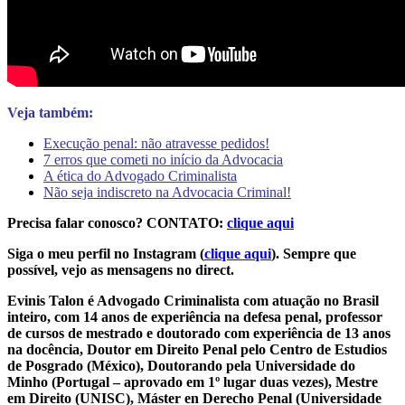
Veja também:
Execução penal: não atravesse pedidos!
7 erros que cometi no início da Advocacia
A ética do Advogado Criminalista
Não seja indiscreto na Advocacia Criminal!
Precisa falar conosco? CONTATO:
clique aqui
Siga o meu perfil no Instagram (
clique aqui
). Sempre que
possível, vejo as mensagens no direct.
Evinis Talon é Advogado Criminalista com atuação no Brasil
inteiro, com 14 anos de experiência na defesa penal, professor
de cursos de mestrado e doutorado com experiência de 13 anos
na docência, Doutor em Direito Penal pelo Centro de Estudios
de Posgrado (México), Doutorando pela Universidade do
Minho (Portugal – aprovado em 1º lugar duas vezes), Mestre
em Direito (UNISC), Máster en Derecho Penal (Universidade