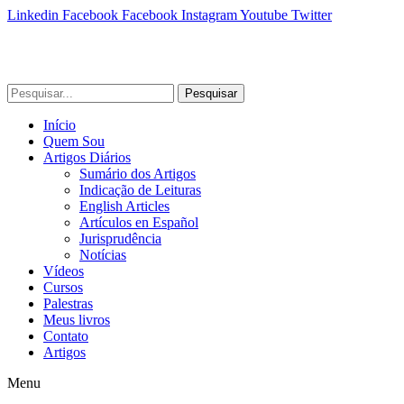
Linkedin
Facebook
Facebook
Instagram
Youtube
Twitter
Pesquisar
Início
Quem Sou
Artigos Diários
Sumário dos Artigos
Indicação de Leituras
English Articles
Artículos en Español
Jurisprudência
Notícias
Vídeos
Cursos
Palestras
Meus livros
Contato
Artigos
Menu