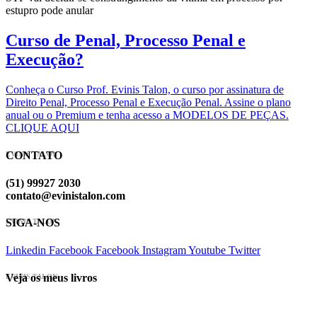
estupro pode anular
Curso de Penal, Processo Penal e
Execução?
Conheça o Curso Prof. Evinis Talon, o curso por assinatura de
Direito Penal, Processo Penal e Execução Penal. Assine o plano
anual ou o Premium e tenha acesso a MODELOS DE PEÇAS.
CLIQUE AQUI
CONTATO
EVINIS TALON
(51) 99927 2030
contato@evinistalon.com
SIGA-NOS
EVINIS TALON
Linkedin
Facebook
Facebook
Instagram
Youtube
Twitter
Veja os meus livros
EVINIS TALON