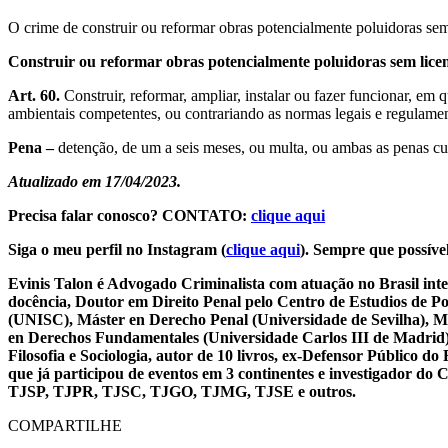
O crime de construir ou reformar obras potencialmente poluidoras sem 
Construir ou reformar obras potencialmente poluidoras sem lice
Art. 60.
Construir, reformar, ampliar, instalar ou fazer funcionar, em 
ambientais competentes, ou contrariando as normas legais e regulamen
Pena –
detenção, de um a seis meses, ou multa, ou ambas as penas c
Atualizado em 17/04/2023.
Precisa falar conosco? CONTATO:
clique aqui
Siga o meu perfil no Instagram (
clique aqui
). Sempre que possível
Evinis Talon é Advogado Criminalista com atuação no Brasil inte
docência, Doutor em Direito Penal pelo Centro de Estudios de P
(UNISC), Máster en Derecho Penal (Universidade de Sevilha), Má
en Derechos Fundamentales (Universidade Carlos III de Madrid), 
Filosofia e Sociologia, autor de 10 livros, ex-Defensor Público
que já participou de eventos em 3 continentes e investigador do
TJSP, TJPR, TJSC, TJGO, TJMG, TJSE e outros.
COMPARTILHE