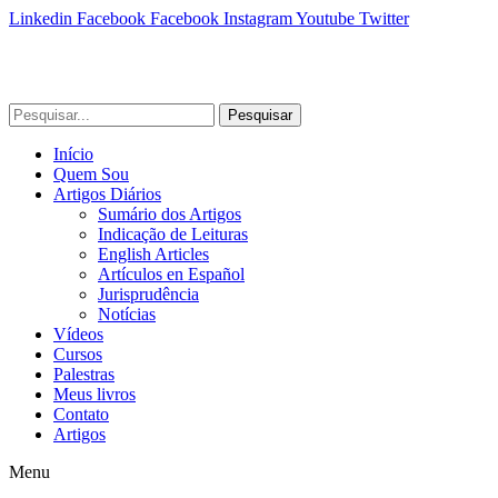
Linkedin
Facebook
Facebook
Instagram
Youtube
Twitter
Pesquisar
Início
Quem Sou
Artigos Diários
Sumário dos Artigos
Indicação de Leituras
English Articles
Artículos en Español
Jurisprudência
Notícias
Vídeos
Cursos
Palestras
Meus livros
Contato
Artigos
Menu