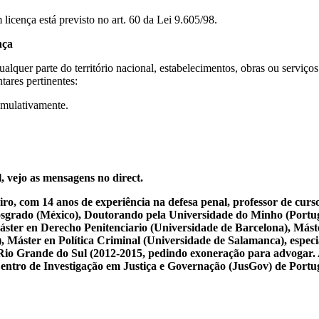
licença está previsto no art. 60 da Lei 9.605/98.
nça
qualquer parte do território nacional, estabelecimentos, obras ou serviç
tares pertinentes:
umulativamente.
, vejo as mensagens no direct.
iro, com 14 anos de experiência na defesa penal, professor de cur
osgrado (México), Doutorando pela Universidade do Minho (Portug
ster en Derecho Penitenciario (Universidade de Barcelona), Mást
Máster en Política Criminal (Universidade de Salamanca), especial
 do Rio Grande do Sul (2012-2015, pedindo exoneração para advogar.
 Centro de Investigação em Justiça e Governação (JusGov) de Portu