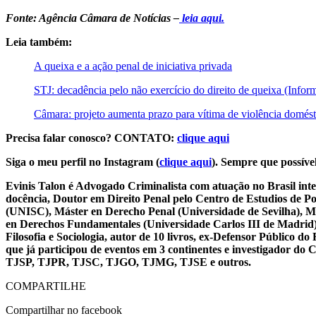
Fonte: Agência Câmara de Notícias –
leia aqui.
Leia também:
A queixa e a ação penal de iniciativa privada
STJ: decadência pelo não exercício do direito de queixa (Infor
Câmara: projeto aumenta prazo para vítima de violência domésti
Precisa falar conosco? CONTATO:
clique aqui
Siga o meu perfil no Instagram (
clique aqui
). Sempre que possível
Evinis Talon é Advogado Criminalista com atuação no Brasil inte
docência, Doutor em Direito Penal pelo Centro de Estudios de P
(UNISC), Máster en Derecho Penal (Universidade de Sevilha), Má
en Derechos Fundamentales (Universidade Carlos III de Madrid), 
Filosofia e Sociologia, autor de 10 livros, ex-Defensor Público
que já participou de eventos em 3 continentes e investigador do
TJSP, TJPR, TJSC, TJGO, TJMG, TJSE e outros.
COMPARTILHE
Compartilhar no facebook