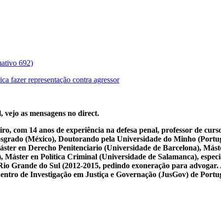
mativo 692)
ca fazer representação contra agressor
, vejo as mensagens no direct.
iro, com 14 anos de experiência na defesa penal, professor de cur
osgrado (México), Doutorando pela Universidade do Minho (Portug
ster en Derecho Penitenciario (Universidade de Barcelona), Mást
Máster en Política Criminal (Universidade de Salamanca), especial
 do Rio Grande do Sul (2012-2015, pedindo exoneração para advogar.
 Centro de Investigação em Justiça e Governação (JusGov) de Portu