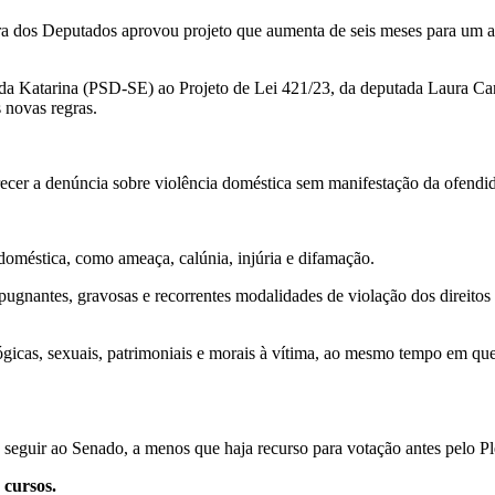
 dos Deputados aprovou projeto que aumenta de seis meses para um ano
a Katarina (PSD-SE) ao Projeto de Lei 421/23, da deputada Laura Carn
 novas regras.
ecer a denúncia sobre violência doméstica sem manifestação da ofendid
doméstica, como ameaça, calúnia, injúria e difamação.
epugnantes, gravosas e recorrentes modalidades de violação dos direito
lógicas, sexuais, patrimoniais e morais à vítima, ao mesmo tempo em que
á seguir ao Senado, a menos que haja recurso para votação antes pelo P
 cursos.