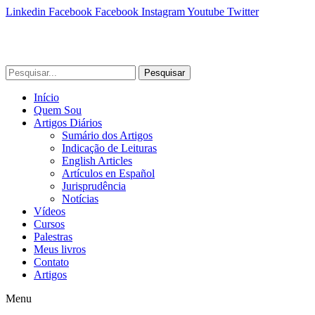
Linkedin
Facebook
Facebook
Instagram
Youtube
Twitter
Pesquisar
Início
Quem Sou
Artigos Diários
Sumário dos Artigos
Indicação de Leituras
English Articles
Artículos en Español
Jurisprudência
Notícias
Vídeos
Cursos
Palestras
Meus livros
Contato
Artigos
Menu