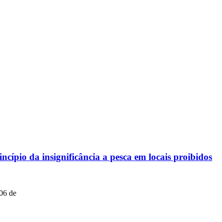
cípio da insignificância a pesca em locais proibidos
 06 de