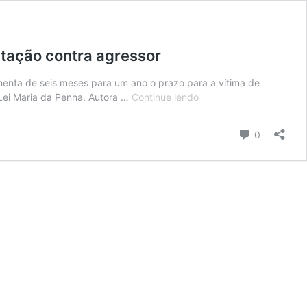
ntação contra agressor
menta de seis meses para um ano o prazo para a vítima de
Câmara:
 Lei Maria da Penha. Autora …
Continue lendo
projeto
aumenta
Comentári
0
prazo
para
vítima
de
violência
doméstica
fazer
representação
contra
agressor