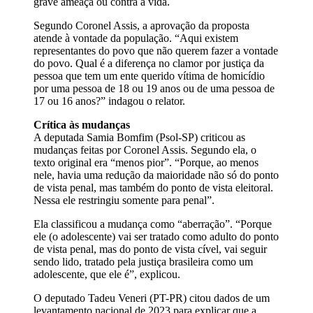
grave ameaça ou contra a vida.
Segundo Coronel Assis, a aprovação da proposta
atende à vontade da população. “Aqui existem
representantes do povo que não querem fazer a vontade
do povo. Qual é a diferença no clamor por justiça da
pessoa que tem um ente querido vítima de homicídio
por uma pessoa de 18 ou 19 anos ou de uma pessoa de
17 ou 16 anos?” indagou o relator.
Crítica às mudanças
A deputada Samia Bomfim (Psol-SP) criticou as
mudanças feitas por Coronel Assis. Segundo ela, o
texto original era “menos pior”. “Porque, ao menos
nele, havia uma redução da maioridade não só do ponto
de vista penal, mas também do ponto de vista eleitoral.
Nessa ele restringiu somente para penal”.
Ela classificou a mudança como “aberração”. “Porque
ele (o adolescente) vai ser tratado como adulto do ponto
de vista penal, mas do ponto de vista cível, vai seguir
sendo lido, tratado pela justiça brasileira como um
adolescente, que ele é”, explicou.
O deputado Tadeu Veneri (PT-PR) citou dados de um
levantamento nacional de 2023 para explicar que a