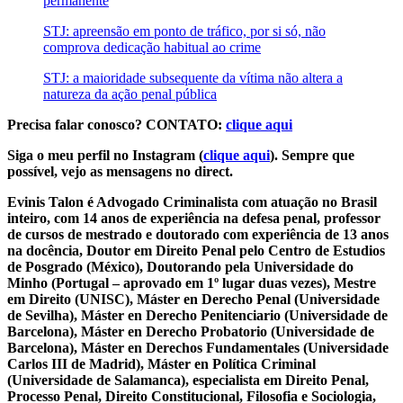
permanente
STJ: apreensão em ponto de tráfico, por si só, não
comprova dedicação habitual ao crime
STJ: a maioridade subsequente da vítima não altera a
natureza da ação penal pública
Precisa falar conosco? CONTATO:
clique aqui
Siga o meu perfil no Instagram (
clique aqui
). Sempre que
possível, vejo as mensagens no direct.
Evinis Talon é Advogado Criminalista com atuação no Brasil
inteiro, com 14 anos de experiência na defesa penal, professor
de cursos de mestrado e doutorado com experiência de 13 anos
na docência, Doutor em Direito Penal pelo Centro de Estudios
de Posgrado (México), Doutorando pela Universidade do
Minho (Portugal – aprovado em 1º lugar duas vezes), Mestre
em Direito (UNISC), Máster en Derecho Penal (Universidade
de Sevilha), Máster en Derecho Penitenciario (Universidade de
Barcelona), Máster en Derecho Probatorio (Universidade de
Barcelona), Máster en Derechos Fundamentales (Universidade
Carlos III de Madrid), Máster en Política Criminal
(Universidade de Salamanca), especialista em Direito Penal,
Processo Penal, Direito Constitucional, Filosofia e Sociologia,