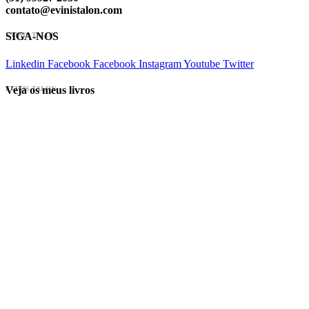
contato@evinistalon.com
SIGA-NOS
EVINIS TALON
Linkedin
Facebook
Facebook
Instagram
Youtube
Twitter
Veja os meus livros
EVINIS TALON