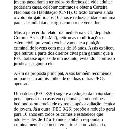
jovens passariam a ter todos os direitos da vida adulta:
poderiam casar, celebrar contratos e obter a Carteira
Nacional de Habilitação (CNH). O texto tornava ainda
o voto obrigatório aos 16 anos e reduzia a idade mínima
para se candidatar a cargos como o de vereador.
Mas o parecer do relator da medida na CCJ, deputado
Coronel Assis (PL-MT), retirou as modificações na
esfera civil, prevendo exclusivamente a punição
criminal de jovens com mais de 16 anos. Assis explicou
que retirou a parte dos direitos civis para garantir que a
PEC tratasse apenas de um assunto, evitando “confusão
jurídica”, segundo ele.
Além da proposta principal, Assis também recomenda,
no parecer, a admissibilidade de duas outras PECs
apensadas.
Uma delas (PEC 8/26) sugere a redução da maioridade
penal apenas em casos excepcionais, como crimes
hediondos ou crueldade extrema, após avaliação técnica
do jovem. Já a outra (PEC 9/26) propõe a redução geral
para 16 anos em todos os crimes e estabelece que
adolescentes de 12 a 16 anos também respondam
criminalmente se cometerem crimes com violência,