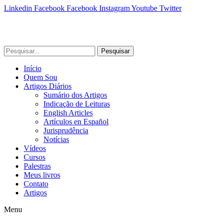
Linkedin
Facebook
Facebook
Instagram
Youtube
Twitter
Pesquisar
Início
Quem Sou
Artigos Diários
Sumário dos Artigos
Indicação de Leituras
English Articles
Artículos en Español
Jurisprudência
Notícias
Vídeos
Cursos
Palestras
Meus livros
Contato
Artigos
Menu