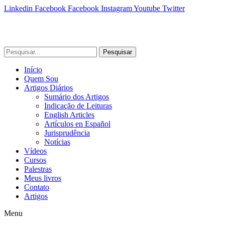
Linkedin
Facebook
Facebook
Instagram
Youtube
Twitter
Pesquisar
Início
Quem Sou
Artigos Diários
Sumário dos Artigos
Indicação de Leituras
English Articles
Artículos en Español
Jurisprudência
Notícias
Vídeos
Cursos
Palestras
Meus livros
Contato
Artigos
Menu