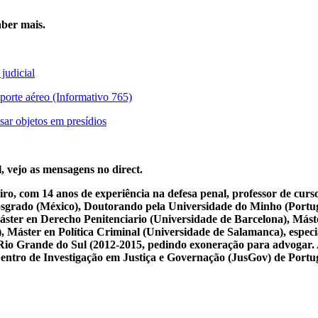
ber mais.
judicial
porte aéreo (Informativo 765)
sar objetos em presídios
, vejo as mensagens no direct.
iro, com 14 anos de experiência na defesa penal, professor de cur
osgrado (México), Doutorando pela Universidade do Minho (Portug
ster en Derecho Penitenciario (Universidade de Barcelona), Mást
Máster en Política Criminal (Universidade de Salamanca), especial
 do Rio Grande do Sul (2012-2015, pedindo exoneração para advogar.
 Centro de Investigação em Justiça e Governação (JusGov) de Portu