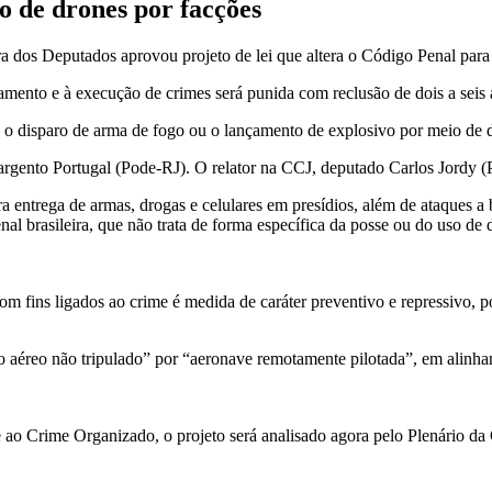
 de drones por facções
 dos Deputados aprovou projeto de lei que altera o Código Penal para 
jamento e à execução de crimes será punida com
reclusão
de dois a seis
e o disparo de arma de fogo ou o lançamento de explosivo por meio de 
Sargento Portugal (Pode-RJ). O relator na CCJ, deputado Carlos Jordy
 entrega de armas, drogas e celulares em presídios, além de ataques a b
al brasileira, que não trata de forma específica da posse ou do uso de d
m fins ligados ao crime é medida de caráter preventivo e repressivo, poi
culo aéreo não tripulado” por “aeronave remotamente pilotada”, em ali
Crime Organizado, o projeto será analisado agora pelo Plenário da Câ