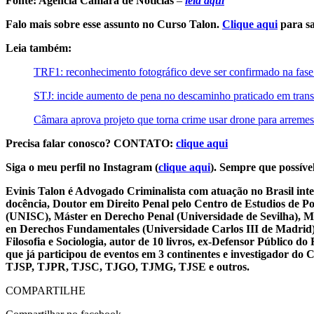
Fonte: Agência Câmara de Notícias
–
leia aqui
Falo mais sobre esse assunto no Curso Talon.
Clique aqui
para sa
Leia também:
TRF1: reconhecimento fotográfico deve ser confirmado na fase 
STJ: incide aumento de pena no descaminho praticado em trans
Câmara aprova projeto que torna crime usar drone para arremes
Precisa falar conosco? CONTATO:
clique aqui
Siga o meu perfil no Instagram (
clique aqui
). Sempre que possível
Evinis Talon é Advogado Criminalista com atuação no Brasil inte
docência, Doutor em Direito Penal pelo Centro de Estudios de P
(UNISC), Máster en Derecho Penal (Universidade de Sevilha), Má
en Derechos Fundamentales (Universidade Carlos III de Madrid), 
Filosofia e Sociologia, autor de 10 livros, ex-Defensor Público
que já participou de eventos em 3 continentes e investigador do
TJSP, TJPR, TJSC, TJGO, TJMG, TJSE e outros.
COMPARTILHE