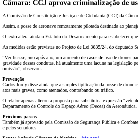
Câmara: CCJ aprova criminalização de uso
A Comissão de Constituição e Justiça e de Cidadania (CCJ) da Câmara
Assim, a posse de aeronave remotamente pilotada destinada ao plane
O texto altera ainda o Estatuto do Desarmamento para estabelecer qu
As medidas estão previstas no Projeto de Lei 3835/24, do deputado 
“Verifica-se, ano após ano, um aumento de casos de uso de drones para
gravidade dessas condutas, há atualmente uma lacuna na legislação pen
omissão”, observou.
Prevenção
Carlos Jordy disse ainda que a simples tipificação da posse de drone co
atos mais graves, como atentados, contrabando ou tráfico.
O relator apenas alterou a proposta para substituir a expressão “veí
Departamento de Controle do Espaço Aéreo (Decea) da Aeronáutica.
Próximos passos
Também já aprovado pela Comissão de Segurança Pública e Combate ao 
e pelos senadores.