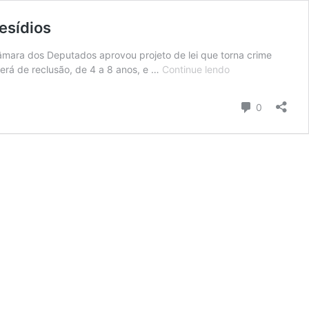
esídios
âmara dos Deputados aprovou projeto de lei que torna crime
Câmara
será de reclusão, de 4 a 8 anos, e …
Continue lendo
aprova
projeto
Comentári
0
que
torna
crime
usar
drone
para
arremessar
objetos
em
presídios