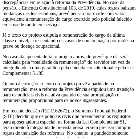
discrepâncias em relação à reforma da Previdência. No caso da
pensão, a Emenda Constitucional 103, de 2019, cujas regras balizam
mudanças nas leis estaduais, prevê pensão por morte com valor
equivalente à remuneração do cargo exercido pelo policial falecido
em caso de morte em serviço.
Já o texto do projeto estipula a remuneração do cargo da última
classe e nível, acrescentando os casos de contaminação por moléstia
grave ou doença ocupacional.
No caso da aposentadoria, o projeto aprovado prevê que ela será
calculada pela “totalidade da remuneração” do servidor em vez de
integralidade, como garantida pela emenda constitucional e pela Lei
Complementar 51/85.
Quanto à correção, o texto do projeto prevê a paridade na
remuneração, mas a reforma da Previdência estipulou uma transição
para os policiais civis na ativa quando de sua promulgação e
remuneração proporcional para os novos ingressantes.
Em recente decisão (RE 1162672), o Supremo Tribunal Federal
(STF) decidiu que os policiais civis que preencheram os requisitos
para aposentadoria especial, na forma da Lei Complementar 51,
terão direito à integralidade prevista nessa lei sem precisar cumprir
regras de transição das reformas. No entanto, a paridade somente