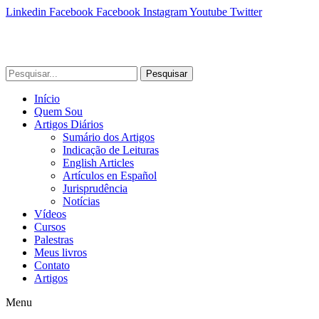
Linkedin
Facebook
Facebook
Instagram
Youtube
Twitter
Pesquisar
Início
Quem Sou
Artigos Diários
Sumário dos Artigos
Indicação de Leituras
English Articles
Artículos en Español
Jurisprudência
Notícias
Vídeos
Cursos
Palestras
Meus livros
Contato
Artigos
Menu