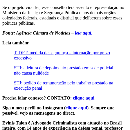
Se o projeto virar lei, esse conselho terá assento e representação no
Ministério da Justiça e Segurança Pública e nos demais órgãos
colegiados federais, estaduais e distrital que deliberem sobre essas
políticas públicas.
Fonte: Agência Câmara de Notícias –
leia aqui.
Leia também:
TJDFT: medida de segurança – internação por prazo
excessivo
STJ: a leitura de depoimento prestado em sede policial
não causa nulidade
STJ: pedido de remuneração pelo trabalho prestado na
execução penal
Precisa falar conosco? CONTATO:
clique aqui
Siga o meu perfil no Instagram (
clique aqui
). Sempre que
possível, vejo as mensagens no direct.
Evinis Talon é Advogado Criminalista com atuação no Brasil
inteiro, com 14 anos de experiência na defesa penal, professor