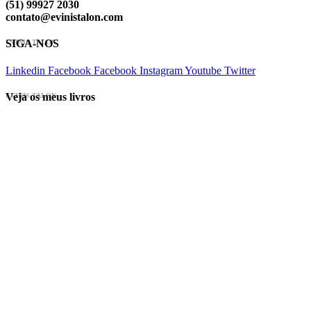
(51) 99927 2030
contato@evinistalon.com
SIGA-NOS
EVINIS TALON
Linkedin
Facebook
Facebook
Instagram
Youtube
Twitter
Veja os meus livros
EVINIS TALON