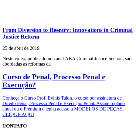
From Diversion to Reentry: Innovations in Criminal
Justice Reform
25 de abril de 2019
Neste vídeo, publicado no canal ABA Criminal Justice Section, são
abordadas as reformas da
Curso de Penal, Processo Penal e
Execução?
Conheça o Curso Prof. Evinis Talon, o curso por assinatura de
Direito Penal, Processo Penal e Execução Penal. Assine o plano
anual ou o Premium e tenha acesso a MODELOS DE PEÇAS.
CLIQUE AQUI
CONTATO
EVINIS TALON