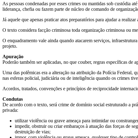
As pessoas condenadas por esses crimes ou mantidas sob custódia até
liderança, chefia ou fazem parte de núcleo de comando de organização 
Já aquele que apenas praticar atos preparatórios para ajudar a realizar
O texto considera facção criminosa toda organização criminosa ou mes
O enquadramento vale ainda quando atacarem serviços, infraestrutura
projeto.
Apuração
Poderão também ser aplicadas, no que couber, regras específicas de ap
Uma das polêmicas era a alteração na atribuição da Polícia Federal, q
nas esferas policial, judiciária ou de inteligência quando os crimes t
Acordos, tratados, convenções e princípios de reciprocidade internaci
Condutas
De acordo com o texto, será crime de domínio social estruturado a prá
privada:
utilizar violência ou grave ameaça para intimidar ou constranger
impedir, obstruir ou criar embaraços à atuação das forças de se
destruição de vias;
impor, com violência ou grave ameaça, qualquer tipo de control