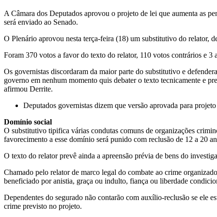
A Câmara dos Deputados aprovou o projeto de lei que aumenta as penas
será enviado ao Senado.
O Plenário aprovou nesta terça-feira (18) um
substitutivo
do relator, 
Foram 370 votos a favor do texto do relator, 110 votos contrários e 3 
Os governistas discordaram da maior parte do substitutivo e defenderam 
governo em nenhum momento quis debater o texto tecnicamente e prefer
afirmou Derrite.
Deputados governistas dizem que versão aprovada para projeto v
Domínio social
O substitutivo tipifica várias condutas comuns de organizações crimino
favorecimento a esse domínio será punido com reclusão de 12 a 20 an
O texto do relator prevê ainda a apreensão prévia de bens do investig
Chamado pelo relator de marco legal do combate ao crime organizado,
beneficiado por anistia, graça ou indulto, fiança ou liberdade condicio
Dependentes do segurado não contarão com auxílio-reclusão se ele es
crime previsto no projeto.