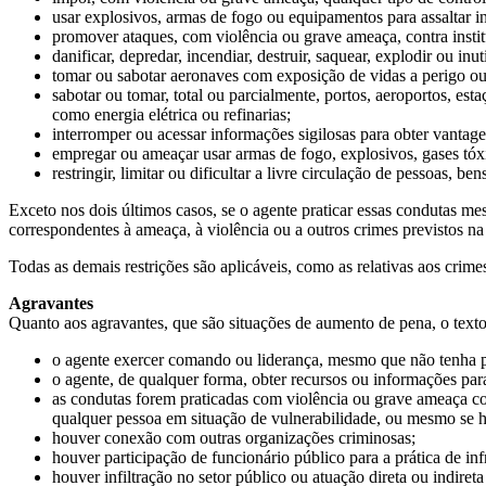
usar explosivos, armas de fogo ou equipamentos para assaltar ins
promover ataques, com violência ou grave ameaça, contra institu
danificar, depredar, incendiar, destruir, saquear, explodir ou inut
tomar ou sabotar aeronaves com exposição de vidas a perigo o
sabotar ou tomar, total ou parcialmente, portos, aeroportos, estaç
como energia elétrica ou refinarias;
interromper ou acessar informações sigilosas para obter vanta
empregar ou ameaçar usar armas de fogo, explosivos, gases tóxi
restringir, limitar ou dificultar a livre circulação de pessoas, 
Exceto nos dois últimos casos, se o agente praticar essas condutas me
correspondentes à ameaça, à violência ou a outros crimes previstos na 
Todas as demais restrições são aplicáveis, como as relativas aos
crime
Agravantes
Quanto aos agravantes, que são situações de aumento de pena, o texto
o agente exercer comando ou liderança, mesmo que não tenha p
o agente, de qualquer forma, obter recursos ou informações para
as condutas forem praticadas com violência ou grave ameaça co
qualquer pessoa em situação de vulnerabilidade, ou mesmo se ho
houver conexão com outras organizações criminosas;
houver participação de funcionário público para a prática de inf
houver infiltração no setor público ou atuação direta ou indire