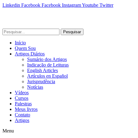
Linkedin
Facebook
Facebook
Instagram
Youtube
Twitter
Pesquisar
Início
Quem Sou
Artigos Diários
Sumário dos Artigos
Indicação de Leituras
English Articles
Artículos en Español
Jurisprudência
Notícias
Vídeos
Cursos
Palestras
Meus livros
Contato
Artigos
Menu