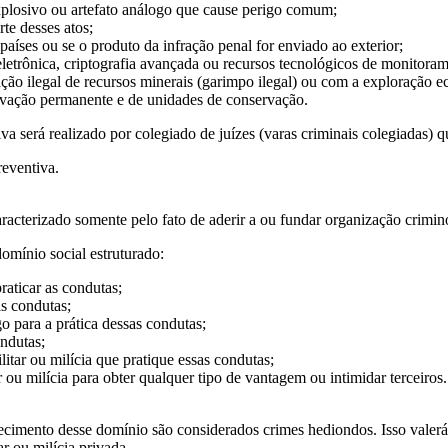
xplosivo ou artefato análogo que cause perigo comum;
rte desses atos;
países ou se o produto da infração penal for enviado ao exterior;
etrônica, criptografia avançada ou recursos tecnológicos de monitoramen
ão ilegal de recursos minerais (garimpo ilegal) ou com a exploração e
ervação permanente e de unidades de conservação.
va será realizado por colegiado de juízes (varas criminais colegiadas)
reventiva.
aracterizado somente pelo fato de aderir a ou fundar organização crimin
domínio social estruturado:
raticar as condutas;
as condutas;
o para a prática dessas condutas;
ondutas;
itar ou milícia que pratique essas condutas;
 ou milícia para obter qualquer tipo de vantagem ou intimidar terceiros.
recimento desse domínio são considerados crimes hediondos. Isso valer
r ou milícia privada.