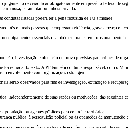
 o julgamento deverão ficar obrigatoriamente em presídio federal de s
criminosa, paramilitar ou milícia privada.
 as condutas listadas poderá ter a pena reduzida de 1/3 à metade.
mo três ou mais pessoas que empregam violência, grave ameaça ou coaçã
 ou equipamentos essenciais e também se praticarem ocasionalmente “qu
uração, investigação e obtenção de prova previstas para crimes de orga
ue foi retirada do texto. A PF também continua responsável, com o Mini
iverem envolvimento com organizações estrangeiras.
onais serão observados para fins de investigação, extradição e recupera
tica, independentemente de suas razões ou motivações, das seguintes co
 a população ou agentes públicos para controlar território;
gurança pública, à perseguição policial ou às operações de manutenção 
e social para o exercício de atividade econômica, comercial, de serviço