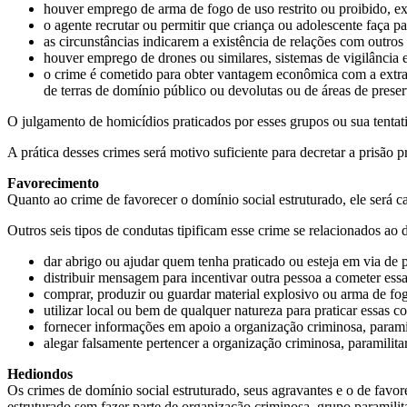
houver emprego de arma de fogo de uso restrito ou proibido, e
o agente recrutar ou permitir que criança ou adolescente faça pa
as circunstâncias indicarem a existência de relações com outros 
houver emprego de drones ou similares, sistemas de vigilância el
o crime é cometido para obter vantagem econômica com a extraç
de terras de domínio público ou devolutas ou de áreas de pres
O julgamento de homicídios praticados por esses grupos ou sua tentati
A prática desses crimes será motivo suficiente para decretar a prisão p
Favorecimento
Quanto ao crime de favorecer o domínio social estruturado, ele será c
Outros seis tipos de condutas tipificam esse crime se relacionados ao 
dar abrigo ou ajudar quem tenha praticado ou esteja em via de p
distribuir mensagem para incentivar outra pessoa a cometer ess
comprar, produzir ou guardar material explosivo ou arma de fog
utilizar local ou bem de qualquer natureza para praticar essas c
fornecer informações em apoio a organização criminosa, paramil
alegar falsamente pertencer a organização criminosa, paramilitar
Hediondos
Os crimes de domínio social estruturado, seus agravantes e o de favo
estruturado sem fazer parte de organização criminosa, grupo paramilita