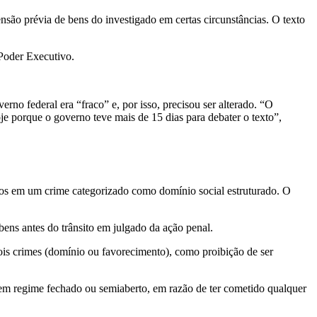
são prévia de bens do investigado em certas circunstâncias. O texto
 Poder Executivo.
erno federal era “fraco” e, por isso, precisou ser alterado. “O
e porque o governo teve mais de 15 dias para debater o texto”,
os em um crime categorizado como domínio social estruturado. O
 bens antes do
trânsito em julgado
da ação penal.
ois crimes (domínio ou favorecimento), como proibição de ser
 em regime fechado ou semiaberto, em razão de ter cometido qualquer