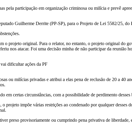
 pela participação em organização criminosa ou milícia e prevê apreen
deputado Guilherme Derrite (PP-SP), para o Projeto de Lei 5582/25, do
abstenções.
o projeto original. Para o relator, no entanto, o projeto original do gov
iu nos atacar. Foi uma decisão minha de não participar da reunião hoj
ai dificultar ações da PF
sas ou milícias privadas e atribui a elas pena de
reclusão
de 20 a 40 an
os.
ado em certas circunstâncias, com a possibilidade de perdimento desses
 o projeto impõe várias restrições ao condenado por qualquer desses d
nal.
tiver preso provisoriamente ou cumprindo pena privativa de liberdade,