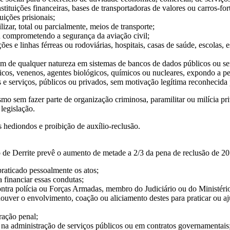
tituições financeiras, bases de transportadoras de valores ou carros-for
ições prisionais;
ilizar, total ou parcialmente, meios de transporte;
u comprometendo a segurança da aviação civil;
ões e linhas férreas ou rodoviárias, hospitais, casas de saúde, escolas, e
gem de qualquer natureza em sistemas de bancos de dados públicos ou se
cos, venenos, agentes biológicos, químicos ou nucleares, expondo a pe
bens e serviços, públicos ou privados, sem motivação legítima reconhecida 
smo sem fazer parte de organização criminosa, paramilitar ou milícia pr
legislação.
s hediondos
e proibição de auxílio-reclusão.
 de Derrite prevê o aumento de metade a 2/3 da pena de reclusão de 20
raticado pessoalmente os atos;
 financiar essas condutas;
ntra polícia ou Forças Armadas, membro do Judiciário ou do Ministério 
uver o envolvimento, coação ou aliciamento destes para praticar ou ajud
ração penal;
ta na administração de serviços públicos ou em contratos governamentais