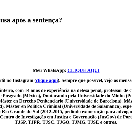
usa após a sentença?
Meu WhatsApp:
CLIQUE AQUI
fil no Instagram (
clique aqui
). Sempre que possível, vejo as mensa
nteiro, com 14 anos de experiência na defesa penal, professor de
de Posgrado (México), Doutorando pela Universidade do Minho (Por
Máster en Derecho Penitenciario (Universidade de Barcelona), Más
 Máster en Política Criminal (Universidade de Salamanca), especia
o do Rio Grande do Sul (2012-2015, pedindo exoneração para advoga
o Centro de Investigação em Justiça e Governação (JusGov) de Por
TJSP, TJPR, TJSC, TJGO, TJMG, TJSE e outros.