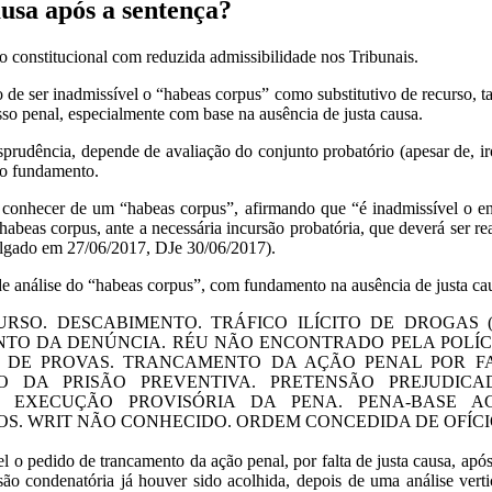
usa após a sentença?
 constitucional com reduzida admissibilidade nos Tribunais.
de ser inadmissível o “habeas corpus” como substitutivo de recurso, ta
sso penal, especialmente com base na ausência de justa causa.
sprudência, depende de avaliação do conjunto probatório (apesar de, i
 o fundamento.
de conhecer de um “habeas corpus”, afirmando que “é inadmissível o e
o habeas corpus, ante a necessária incursão probatória, que deverá ser 
ulgado em 27/06/2017, DJe 30/06/2017).
e análise do “habeas corpus”, com fundamento na ausência de justa cau
O. DESCABIMENTO. TRÁFICO ILÍCITO DE DROGAS (ART
O DA DENÚNCIA. RÉU NÃO ENCONTRADO PELA POLÍCIA
DE PROVAS. TRANCAMENTO DA AÇÃO PENAL POR FAL
 DA PRISÃO PREVENTIVA. PRETENSÃO PREJUDICA
. EXECUÇÃO PROVISÓRIA DA PENA. PENA-BASE AC
S. WRIT NÃO CONHECIDO. ORDEM CONCEDIDA DE OFÍCI
l o pedido de trancamento da ação penal, por falta de justa causa, após
ensão condenatória já houver sido acolhida, depois de uma análise ve