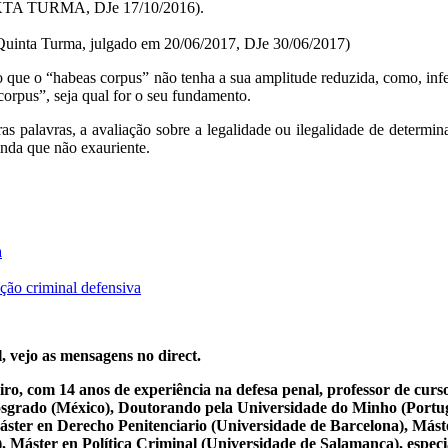
TA TURMA, DJe 17/10/2016).
 Quinta Turma, julgado em 20/06/2017, DJe 30/06/2017)
 que o “habeas corpus” não tenha a sua amplitude reduzida, como, infel
corpus”, seja qual for o seu fundamento.
as palavras, a avaliação sobre a legalidade ou ilegalidade de determi
nda que não exauriente.
a
ção criminal defensiva
, vejo as mensagens no direct.
iro, com 14 anos de experiência na defesa penal, professor de cur
osgrado (México), Doutorando pela Universidade do Minho (Portug
ster en Derecho Penitenciario (Universidade de Barcelona), Mást
Máster en Política Criminal (Universidade de Salamanca), especial