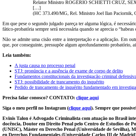
Relator Ministro ROGÉRIO SCHIETTI CRUZ, SEX
[…]
(HC 373.490/MG, Rel. Ministro Joel Ilan Paciornik,
Em que pese o segundo julgado pareça ter alguma lógica, é necessário
fático-probatória sempre será necessária quando se aprecia o “habeas 
Não se admite uma cisão entre a interpretação e a aplicação. Em outr
que, por conseguinte, pressupõe algum aprofundamento probatório, ai
Leia também:
A justa causa no processo penal
STJ: pronúncia e a ausência de exame de corpo de delito
Fundamentos constitucionais da investigação criminal defensiv
STJ: possibilidade de trancamento do inquérito
Pedido de trancamento de inquérito fundamentado em investiga
Precisa falar conosco? CONTATO:
clique aqui
Siga o meu perfil no Instagram (
clique aqui
). Sempre que possível
Evinis Talon é Advogado Criminalista com atuação no Brasil inte
docência, Doutor em Direito Penal pelo Centro de Estudios de P
(UNISC), Máster en Derecho Penal (Universidade de Sevilha), Má
en Derechos Fundamentales (Universidade Carlos III de Madrid), 