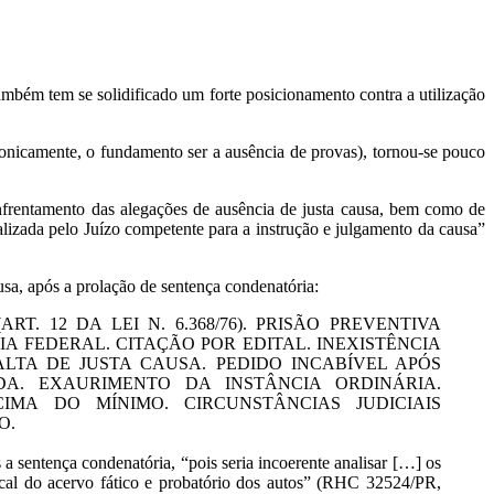
mbém tem se solidificado um forte posicionamento contra a utilização
ronicamente, o fundamento ser a ausência de provas), tornou-se pouco
nfrentamento das alegações de ausência de justa causa, bem como de
realizada pelo Juízo competente para a instrução e julgamento da causa”
sa, após a prolação de sentença condenatória:
. 12 DA LEI N. 6.368/76). PRISÃO PREVENTIVA
 FEDERAL. CITAÇÃO POR EDITAL. INEXISTÊNCIA
TA DE JUSTA CAUSA. PEDIDO INCABÍVEL APÓS
DA. EXAURIMENTO DA INSTÂNCIA ORDINÁRIA.
IMA DO MÍNIMO. CIRCUNSTÂNCIAS JUDICIAIS
O.
 a sentença condenatória, “pois seria incoerente analisar […] os
rtical do acervo fático e probatório dos autos” (RHC 32524/PR,