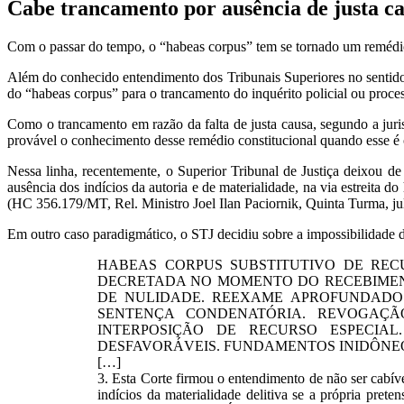
Cabe trancamento por ausência de justa ca
Com o passar do tempo, o “habeas corpus” tem se tornado um remédio
Além do conhecido entendimento dos Tribunais Superiores no sentido 
do “habeas corpus” para o trancamento do inquérito policial ou proce
Como o trancamento em razão da falta de justa causa, segundo a juri
provável o conhecimento desse remédio constitucional quando esse é
Nessa linha, recentemente, o Superior Tribunal de Justiça deixou 
ausência dos indícios da autoria e de materialidade, na via estreita d
(HC 356.179/MT, Rel. Ministro Joel Ilan Paciornik, Quinta Turma, j
Em outro caso paradigmático, o STJ decidiu sobre a impossibilidade d
HABEAS CORPUS SUBSTITUTIVO DE RECURS
DECRETADA NO MOMENTO DO RECEBIMENT
DE NULIDADE. REEXAME APROFUNDADO 
SENTENÇA CONDENATÓRIA. REVOGAÇÃO
INTERPOSIÇÃO DE RECURSO ESPECIAL
DESFAVORÁVEIS. FUNDAMENTOS INIDÔNEO
[…]
3. Esta Corte firmou o entendimento de não ser cabíve
indícios da materialidade delitiva se a própria pret