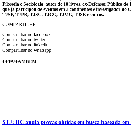
Filosofia e Sociologia, autor de 10 livros, ex-Defensor Público
que já participou de eventos em 3 continentes e investigador do
TJSP, TJPR, TJSC, TJGO, TJMG, TJSE e outros.
COMPARTILHE
Compartilhar no facebook
Compartilhar no twitter
Compartilhar no linkedin
Compartilhar no whatsapp
LEIA TAMBÉM
EVINIS TALON
STJ: HC anula provas obtidas em busca baseada em