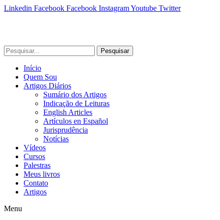
Linkedin
Facebook
Facebook
Instagram
Youtube
Twitter
Pesquisar
Início
Quem Sou
Artigos Diários
Sumário dos Artigos
Indicação de Leituras
English Articles
Artículos en Español
Jurisprudência
Notícias
Vídeos
Cursos
Palestras
Meus livros
Contato
Artigos
Menu