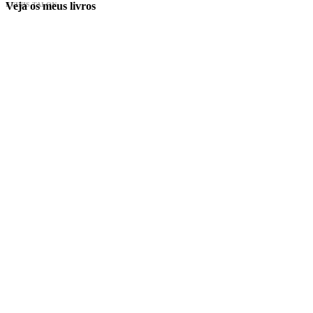
Veja os meus livros
EVINIS TALON