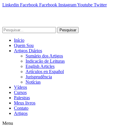
Linkedin
Facebook
Facebook
Instagram
Youtube
Twitter
Pesquisar
Início
Quem Sou
Artigos Diários
Sumário dos Artigos
Indicação de Leituras
English Articles
Artículos en Español
Jurisprudência
Notícias
Vídeos
Cursos
Palestras
Meus livros
Contato
Artigos
Menu