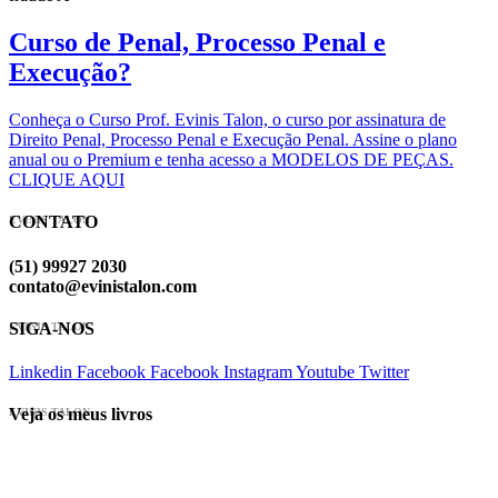
Curso de Penal, Processo Penal e
Execução?
Conheça o Curso Prof. Evinis Talon, o curso por assinatura de
Direito Penal, Processo Penal e Execução Penal. Assine o plano
anual ou o Premium e tenha acesso a MODELOS DE PEÇAS.
CLIQUE AQUI
CONTATO
EVINIS TALON
(51) 99927 2030
contato@evinistalon.com
SIGA-NOS
EVINIS TALON
Linkedin
Facebook
Facebook
Instagram
Youtube
Twitter
Veja os meus livros
EVINIS TALON