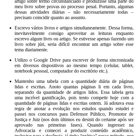
artigo sobre termo circunstanciado e produzisse uma parte do
meu livro sobre provas no processo penal. Portanto, algumas
dessas atividades diárias – não necessariamente todas –
precisam coincidir quanto ao assunto.
Escrevo vários livros e artigos simultaneamente. Dessa forma,
inevitavelmente consigo aproveitar as leituras enquanto
escrevo algum livro ou artigo. Se estivesse apenas fazendo um
livro sobre júri, seria difícil encontrar um artigo sobre esse
tema diariamente.
Utilizo o Google Drive para escrever de forma sincronizada
em diversos dispositivos ao mesmo tempo (celular, tablet,
notebook pessoal, computador do escritório etc.).
Mantenho uma tabela com a quantidade diária de páginas
lidas e escritas. Anoto quantas páginas li em cada livro,
separando da quantidade de artigos lidos. Essa tabela gera
uma incrível gamificação, pois tento competir hoje com a
quantidade de páginas lidas e escritas ontem. Já adotava essa
regra de anotar a evolução nos estudos quando estudei e
passei nos concursos para Defensor Público, Promotor de
Justiça e Juiz (nos dois últimos eu desisti do certame após ser
aprovado nas primeiras fases). Quando ingressei na
Advocacia e comecei a produzir conteúdo acadêmico,
inclusive para a docência, já tinha “prática” nesse método, que