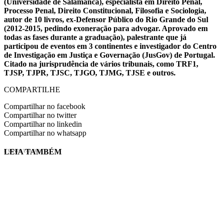
(Universidade de Salamanca), especialista em Direito Penal,
Processo Penal, Direito Constitucional, Filosofia e Sociologia,
autor de 10 livros, ex-Defensor Público do Rio Grande do Sul
(2012-2015, pedindo exoneração para advogar. Aprovado em
todas as fases durante a graduação), palestrante que já
participou de eventos em 3 continentes e investigador do Centro
de Investigação em Justiça e Governação (JusGov) de Portugal.
Citado na jurisprudência de vários tribunais, como TRF1,
TJSP, TJPR, TJSC, TJGO, TJMG, TJSE e outros.
COMPARTILHE
Compartilhar no facebook
Compartilhar no twitter
Compartilhar no linkedin
Compartilhar no whatsapp
LEIA TAMBÉM
EVINIS TALON