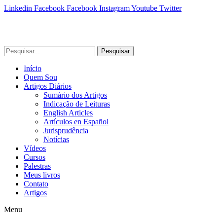
Linkedin
Facebook
Facebook
Instagram
Youtube
Twitter
Pesquisar
Início
Quem Sou
Artigos Diários
Sumário dos Artigos
Indicação de Leituras
English Articles
Artículos en Español
Jurisprudência
Notícias
Vídeos
Cursos
Palestras
Meus livros
Contato
Artigos
Menu