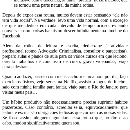
se tornou uma parte natural da minha rotina.
Depois de expor essa rotina, muitos devem estar pensando “ele não
tem vida social”. Na verdade, levo uma vida normal, com a exceção
de que me dedico em cada intervalo de tempo ocioso, evitando
conversas sobre coisas banais ou descer infinitamente na timeline do
Facebook.
Além da rotina de leitura e escrita, dedico-me à atividade
profissional (como Advogado Criminalista, consultor e parecerista),
preparo aulas e planos de aula para os vários cursos em que leciono,
oriento trabalhos de conclusão de curso, gravo videoaulas, viajo
para palestrar…
Quanto ao lazer, passeio com meus cachorros uma hora por dia, faço
exercícios físicos, vejo séries na Netflix, assisto a jogos de futebol,
saio com minha família para jantar, viajo para o Rio de Janeiro para
visitar meus pais…
Um hábito produtivo não necessariamente precisa suprimir hábitos
prazerosos. Caso contrário, acreditar-se-ia, equivocadamente, que
leitura e escrita são obrigações tediosas que corroem as nossas vidas.
Se fosse assim, ninguém aguentaria essa rotina que, ao fim e ao
cabo, mudou significativamente quem sou.