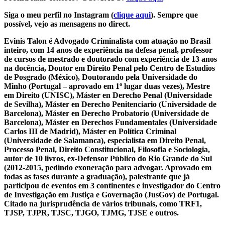
Siga o meu perfil no Instagram (
clique aqui
). Sempre que
possível, vejo as mensagens no direct.
Evinis Talon é Advogado Criminalista com atuação no Brasil
inteiro, com 14 anos de experiência na defesa penal, professor
de cursos de mestrado e doutorado com experiência de 13 anos
na docência, Doutor em Direito Penal pelo Centro de Estudios
de Posgrado (México), Doutorando pela Universidade do
Minho (Portugal – aprovado em 1º lugar duas vezes), Mestre
em Direito (UNISC), Máster en Derecho Penal (Universidade
de Sevilha), Máster en Derecho Penitenciario (Universidade de
Barcelona), Máster en Derecho Probatorio (Universidade de
Barcelona), Máster en Derechos Fundamentales (Universidade
Carlos III de Madrid), Máster en Política Criminal
(Universidade de Salamanca), especialista em Direito Penal,
Processo Penal, Direito Constitucional, Filosofia e Sociologia,
autor de 10 livros, ex-Defensor Público do Rio Grande do Sul
(2012-2015, pedindo exoneração para advogar. Aprovado em
todas as fases durante a graduação), palestrante que já
participou de eventos em 3 continentes e investigador do Centro
de Investigação em Justiça e Governação (JusGov) de Portugal.
Citado na jurisprudência de vários tribunais, como TRF1,
TJSP, TJPR, TJSC, TJGO, TJMG, TJSE e outros.