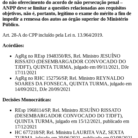
do não oferecimento do acordo de não persecução penal –
ANPP deve se limitar a questões relacionadas aos requisitos
objetivos, não é, portanto, legítimo o exame do mérito a fim de
impedir a remessa dos autos ao órgão superior do Ministério
Público.
Art. 28-A do CPP incluído pela Lei n. 13.964/2019.
Acórdãos:
AgRg no REsp 1948350/RS, Rel. Ministro JESUÍNO
RISSATO (DESEMBARGADOR CONVOCADO DO
TJDFT), QUINTA TURMA, julgado em 09/11/2021, DJe
17/11/2021
AgRg no RHC 152756/SP, Rel. Ministro REYNALDO
SOARES DA FONSECA, QUINTA TURMA, julgado em
14/09/2021, DJe 20/09/2021
Decisões Monocráticas:
REsp 1968114/SP, Rel. Ministro JESUÍNO RISSATO
(DESEMBARGADOR CONVOCADO DO TJDFT),
QUINTA TURMA, julgado em 15/12/2021, publicado em
17/12/2021
HC 677218/SP, Rel. Ministra LAURITA VAZ, SEXTA
TURMA, julgado em 30/06/2021, publicado em 02/08/2021