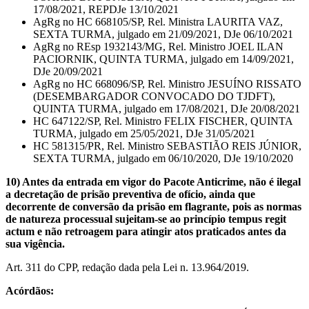
17/08/2021, REPDJe 13/10/2021
AgRg no HC 668105/SP, Rel. Ministra LAURITA VAZ,
SEXTA TURMA, julgado em 21/09/2021, DJe 06/10/2021
AgRg no REsp 1932143/MG, Rel. Ministro JOEL ILAN
PACIORNIK, QUINTA TURMA, julgado em 14/09/2021,
DJe 20/09/2021
AgRg no HC 668096/SP, Rel. Ministro JESUÍNO RISSATO
(DESEMBARGADOR CONVOCADO DO TJDFT),
QUINTA TURMA, julgado em 17/08/2021, DJe 20/08/2021
HC 647122/SP, Rel. Ministro FELIX FISCHER, QUINTA
TURMA, julgado em 25/05/2021, DJe 31/05/2021
HC 581315/PR, Rel. Ministro SEBASTIÃO REIS JÚNIOR,
SEXTA TURMA, julgado em 06/10/2020, DJe 19/10/2020
10) Antes da entrada em vigor do Pacote Anticrime, não é ilegal
a decretação de prisão preventiva de ofício, ainda que
decorrente de conversão da prisão em flagrante, pois as normas
de natureza processual sujeitam-se ao princípio tempus regit
actum e não retroagem para atingir atos praticados antes da
sua vigência.
Art. 311 do CPP, redação dada pela Lei n. 13.964/2019.
Acórdãos: