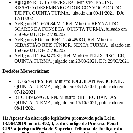
AgRg no RHC 151084/RS, Rel. Ministro JESUÍNO
RISSATO (DESEMBARGADOR CONVOCADO DO
TJDFT), QUINTA TURMA, julgado em 09/11/2021, DJe
17/11/2021
AgRg no HC 665084/MT, Rel. Ministro REYNALDO
SOARES DA FONSECA, QUINTA TURMA, julgado em
21/09/2021, DJe 27/09/2021
AgRg nos EDcl no RHC 124648/RO, Rel. Ministro
SEBASTIÃO REIS JÚNIOR, SEXTA TURMA, julgado em
15/06/2021, DJe 21/06/2021
AgRg no HC 643479/SP, Rel. Ministro FELIX FISCHER,
QUINTA TURMA, julgado em 23/03/2021, DJe 29/03/2021
Decisões Monocráticas:
HC 667691/ES, Rel. Ministro JOEL ILAN PACIORNIK,
QUINTA TURMA, julgado em 06/12/2021, publicado em
07/12/2021
RHC 149329/GO, Rel. Ministro RIBEIRO DANTAS,
QUINTA TURMA, julgado em 15/10/2021, publicado em
08/11/2021
11) Apesar da alteração legislativa promovida pela Lei n.
13.964/2019 no art. 492, I, e, do Código de Processo Penal –
CPP, a jurisprudência do Superior Tribunal de Justiça e do