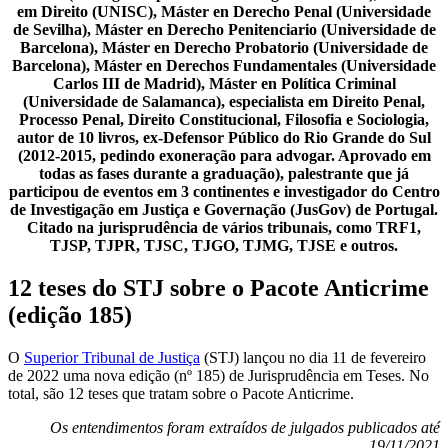
em Direito (UNISC), Máster en Derecho Penal (Universidade
de Sevilha), Máster en Derecho Penitenciario (Universidade de
Barcelona), Máster en Derecho Probatorio (Universidade de
Barcelona), Máster en Derechos Fundamentales (Universidade
Carlos III de Madrid), Máster en Política Criminal
(Universidade de Salamanca), especialista em Direito Penal,
Processo Penal, Direito Constitucional, Filosofia e Sociologia,
autor de 10 livros, ex-Defensor Público do Rio Grande do Sul
(2012-2015, pedindo exoneração para advogar. Aprovado em
todas as fases durante a graduação), palestrante que já
participou de eventos em 3 continentes e investigador do Centro
de Investigação em Justiça e Governação (JusGov) de Portugal.
Citado na jurisprudência de vários tribunais, como TRF1,
TJSP, TJPR, TJSC, TJGO, TJMG, TJSE e outros.
12 teses do STJ sobre o Pacote Anticrime
(edição 185)
O
Superior Tribunal de Justiça
(STJ) lançou no dia 11 de fevereiro
de 2022 uma nova edição (nº 185) de Jurisprudência em Teses. No
total, são 12 teses que tratam sobre o Pacote Anticrime.
Os entendimentos foram extraídos de julgados publicados até
19/11/2021