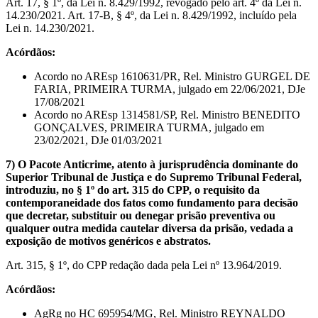
Art. 17, § 1º, da Lei n. 8.429/1992, revogado pelo art. 4º da Lei n.
14.230/2021. Art. 17-B, § 4º, da Lei n. 8.429/1992, incluído pela
Lei n. 14.230/2021.
Acórdãos:
Acordo no AREsp 1610631/PR, Rel. Ministro GURGEL DE
FARIA, PRIMEIRA TURMA, julgado em 22/06/2021, DJe
17/08/2021
Acordo no AREsp 1314581/SP, Rel. Ministro BENEDITO
GONÇALVES, PRIMEIRA TURMA, julgado em
23/02/2021, DJe 01/03/2021
7) O Pacote Anticrime, atento à jurisprudência dominante do
Superior Tribunal de Justiça e do Supremo Tribunal Federal,
introduziu, no § 1º do art. 315 do CPP, o requisito da
contemporaneidade dos fatos como fundamento para decisão
que decretar, substituir ou denegar prisão preventiva ou
qualquer outra medida cautelar diversa da prisão, vedada a
exposição de motivos genéricos e abstratos.
Art. 315, § 1º, do CPP redação dada pela Lei nº 13.964/2019.
Acórdãos:
AgRg no HC 695954/MG, Rel. Ministro REYNALDO