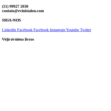
(51) 99927 2030
contato@evinistalon.com
SIGA-NOS
EVINIS TALON
Linkedin
Facebook
Facebook
Instagram
Youtube
Twitter
Veja os meus livros
EVINIS TALON