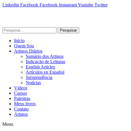
Linkedin
Facebook
Facebook
Instagram
Youtube
Twitter
Pesquisar
Início
Quem Sou
Artigos Diários
Sumário dos Artigos
Indicação de Leituras
English Articles
Artículos en Español
Jurisprudência
Notícias
Vídeos
Cursos
Palestras
Meus livros
Contato
Artigos
Menu