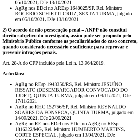
05/10/2021, DJe 13/10/2021
AgRg nos EDcl no AREsp 1648025/SP, Rel. Ministro
ROGERIO SCHIETTI CRUZ, SEXTA TURMA, julgado
em 05/10/2021, DJe 13/10/2021
2) O acordo de não persecução penal – ANPP não constitui
direito subjetivo do investigado, assim pode ser proposto pelo
Ministério Público conforme as peculiaridades do caso concreto,
quando considerado necessário e suficiente para reprovar e
prevenir infrações penais.
Art. 28-A do CPP incluído pela Lei n. 13.964/2019.
Acórdãos:
AgRg no REsp 1948350/RS, Rel. Ministro JESUÍNO
RISSATO (DESEMBARGADOR CONVOCADO DO
TJDFT), QUINTA TURMA, julgado em 09/11/2021, DJe
17/11/2021
AgRg no RHC 152756/SP, Rel. Ministro REYNALDO
SOARES DA FONSECA, QUINTA TURMA, julgado em
14/09/2021, DJe 20/09/2021
AgRg no RE nos EDcl nos EDcl no AgRg no REsp
1816322/MG, Rel. Ministro HUMBERTO MARTINS,
CORTE ESPECIAL, julgado em 13/04/2021, DJe