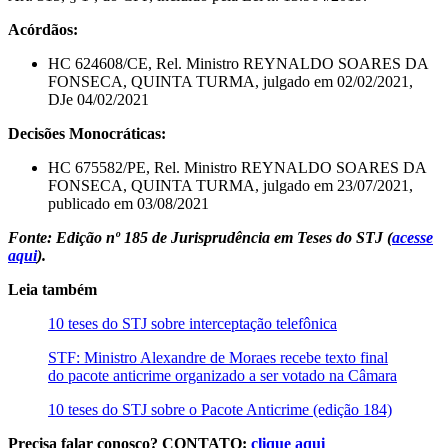
Acórdãos:
HC 624608/CE, Rel. Ministro REYNALDO SOARES DA
FONSECA, QUINTA TURMA, julgado em 02/02/2021,
DJe 04/02/2021
Decisões Monocráticas:
HC 675582/PE, Rel. Ministro REYNALDO SOARES DA
FONSECA, QUINTA TURMA, julgado em 23/07/2021,
publicado em 03/08/2021
Fonte: Edição nº 185 de Jurisprudência em Teses do STJ (
acesse
aqui
).
Leia também
10 teses do STJ sobre interceptação telefônica
STF: Ministro Alexandre de Moraes recebe texto final
do pacote anticrime organizado a ser votado na Câmara
10 teses do STJ sobre o Pacote Anticrime (edição 184)
Precisa falar conosco? CONTATO:
clique aqui