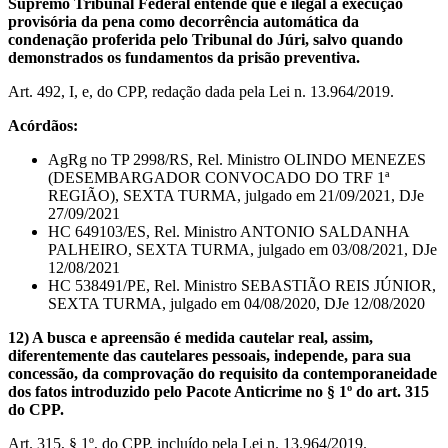
Supremo Tribunal Federal entende que é ilegal a execução
provisória da pena como decorrência automática da
condenação proferida pelo Tribunal do Júri, salvo quando
demonstrados os fundamentos da prisão preventiva.
Art. 492, I, e, do CPP, redação dada pela Lei n. 13.964/2019.
Acórdãos:
AgRg no TP 2998/RS, Rel. Ministro OLINDO MENEZES
(DESEMBARGADOR CONVOCADO DO TRF 1ª
REGIÃO), SEXTA TURMA, julgado em 21/09/2021, DJe
27/09/2021
HC 649103/ES, Rel. Ministro ANTONIO SALDANHA
PALHEIRO, SEXTA TURMA, julgado em 03/08/2021, DJe
12/08/2021
HC 538491/PE, Rel. Ministro SEBASTIÃO REIS JÚNIOR,
SEXTA TURMA, julgado em 04/08/2020, DJe 12/08/2020
12) A busca e apreensão é medida cautelar real, assim,
diferentemente das cautelares pessoais, independe, para sua
concessão, da comprovação do requisito da contemporaneidade
dos fatos introduzido pelo Pacote Anticrime no § 1º do art. 315
do CPP.
Art. 315, § 1º, do CPP, incluído pela Lei n. 13.964/2019.