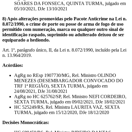
SOARES DA FONSECA, QUINTA TURMA, julgado em
05/10/2021, DJe 13/10/2021
8) Após alterações promovidas pelo Pacote Anticrime na Lei n.
8.072/1990, o crime de porte ou posse de arma de fogo de uso
permitido com numeração, marca ou qualquer outro sinal de
identificação raspado, suprimido ou adulterado deixou de ser
equiparado a hediondo.
Art. 1º, parágrafo único, II, da Lei n. 8.072/1990, incluído pela Lei
n. 13.964/2019.
Acórdãos:
AgRg no REsp 1907730/MG, Rel. Ministro OLINDO
MENEZES (DESEMBARGADOR CONVOCADO DO
TRF 1ª REGIÃO), SEXTA TURMA, julgado em
24/08/2021, DJe 31/08/2021
AgRg no HC 625762/SP, Rel. Ministro NEFI CORDEIRO,
SEXTA TURMA, julgado em 09/02/2021, DJe 18/02/2021
HC 525249/RS, Rel. Ministra LAURITA VAZ, SEXTA
TURMA, julgado em 15/12/2020, DJe 18/12/2020
Decisões Monocráticas: