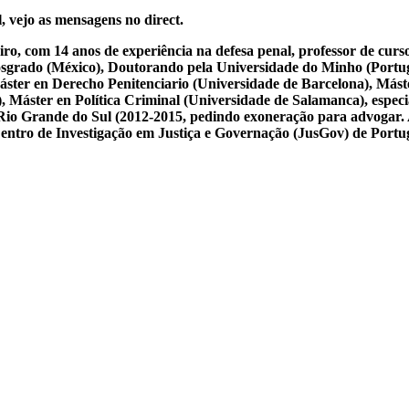
, vejo as mensagens no direct.
iro, com 14 anos de experiência na defesa penal, professor de cur
osgrado (México), Doutorando pela Universidade do Minho (Portug
ster en Derecho Penitenciario (Universidade de Barcelona), Mást
Máster en Política Criminal (Universidade de Salamanca), especial
 do Rio Grande do Sul (2012-2015, pedindo exoneração para advogar.
 Centro de Investigação em Justiça e Governação (JusGov) de Portu