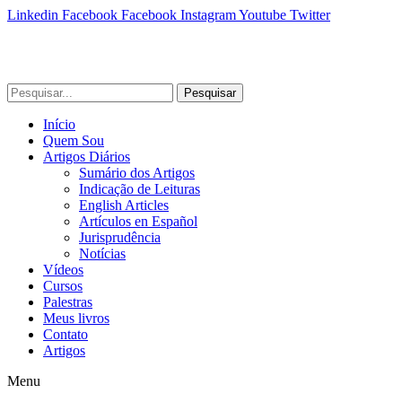
Linkedin
Facebook
Facebook
Instagram
Youtube
Twitter
Pesquisar
Início
Quem Sou
Artigos Diários
Sumário dos Artigos
Indicação de Leituras
English Articles
Artículos en Español
Jurisprudência
Notícias
Vídeos
Cursos
Palestras
Meus livros
Contato
Artigos
Menu