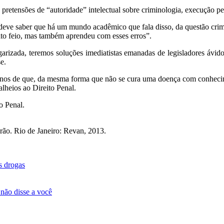
pretensões de “autoridade” intelectual sobre criminologia, execução pena
eve saber que há um mundo acadêmico que fala disso, da questão cri
ito feio, mas também aprendeu com esses erros”.
garizada, teremos soluções imediatistas emanadas de legisladores ávido
e.
r-nos de que, da mesma forma que não se cura uma doença com conheci
heios ao Direito Penal.
o Penal.
rão. Rio de Janeiro: Revan, 2013.
s drogas
 não disse a você