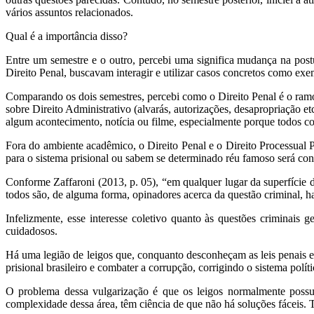
vários assuntos relacionados.
Qual é a importância disso?
Entre um semestre e o outro, percebi uma significa mudança na post
Direito Penal, buscavam interagir e utilizar casos concretos como ex
Comparando os dois semestres, percebi como o Direito Penal é o ramo
sobre Direito Administrativo (alvarás, autorizações, desapropriação et
algum acontecimento, notícia ou filme, especialmente porque todos c
Fora do ambiente acadêmico, o Direito Penal e o Direito Processual 
para o sistema prisional ou sabem se determinado réu famoso será co
Conforme Zaffaroni (2013, p. 05), “em qualquer lugar da superfície d
todos são, de alguma forma, opinadores acerca da questão criminal, ha
Infelizmente, esse interesse coletivo quanto às questões criminais
cuidadosos.
Há uma legião de leigos que, conquanto desconheçam as leis penais e t
prisional brasileiro e combater a corrupção, corrigindo o sistema polít
O problema dessa vulgarização é que os leigos normalmente possu
complexidade dessa área, têm ciência de que não há soluções fáceis.