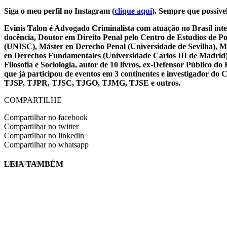
Siga o meu perfil no Instagram (
clique aqui
). Sempre que possível
Evinis Talon é Advogado Criminalista com atuação no Brasil inte
docência, Doutor em Direito Penal pelo Centro de Estudios de P
(UNISC), Máster en Derecho Penal (Universidade de Sevilha), Má
en Derechos Fundamentales (Universidade Carlos III de Madrid), 
Filosofia e Sociologia, autor de 10 livros, ex-Defensor Público
que já participou de eventos em 3 continentes e investigador do
TJSP, TJPR, TJSC, TJGO, TJMG, TJSE e outros.
COMPARTILHE
Compartilhar no facebook
Compartilhar no twitter
Compartilhar no linkedin
Compartilhar no whatsapp
LEIA TAMBÉM
EVINIS TALON