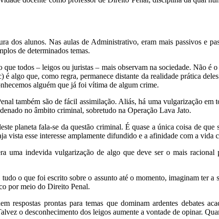
ura dos alunos. Nas aulas de Administrativo, eram mais passivos e pa
emplos de determinados temas.
 que todos – leigos ou juristas – mais observam na sociedade. Não é o
c) é algo que, como regra, permanece distante da realidade prática dele
onhecemos alguém que já foi vítima de algum crime.
Penal também são de fácil assimilação. Aliás, há uma vulgarização em t
ndenado no âmbito criminal, sobretudo na Operação Lava Jato.
este planeta fala-se da questão criminal. É quase a única coisa de que
ja vista esse interesse amplamente difundido e a afinidade com a vida c
 gera uma indevida vulgarização de algo que deve ser o mais racional
udo o que foi escrito sobre o assunto até o momento, imaginam ter a so
ico por meio do Direito Penal.
em respostas prontas para temas que dominam ardentes debates aca
 Talvez o desconhecimento dos leigos aumente a vontade de opinar. Qua