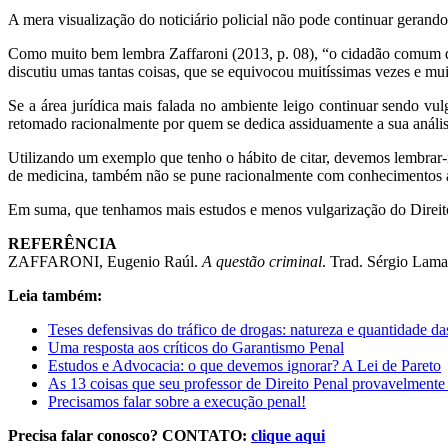
A mera visualização do noticiário policial não pode continuar gerando 
Como muito bem lembra Zaffaroni (2013, p. 08), “o cidadão comum d
discutiu umas tantas coisas, que se equivocou muitíssimas vezes e mu
Se a área jurídica mais falada no ambiente leigo continuar sendo vul
retomado racionalmente por quem se dedica assiduamente a sua anális
Utilizando um exemplo que tenho o hábito de citar, devemos lembra
de medicina, também não se pune racionalmente com conhecimentos al
Em suma, que tenhamos mais estudos e menos vulgarização do Direit
REFERÊNCIA
ZAFFARONI, Eugenio Raúl.
A questão criminal
. Trad. Sérgio Lama
Leia também:
Teses defensivas do tráfico de drogas: natureza e quantidade da
Uma resposta aos críticos do Garantismo Penal
Estudos e Advocacia: o que devemos ignorar? A Lei de Pareto
As 13 coisas que seu professor de Direito Penal provavelmente
Precisamos falar sobre a execução penal!
Precisa falar conosco? CONTATO:
clique aqui