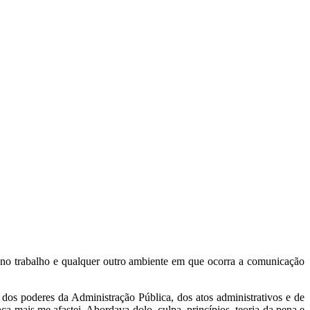
!
s no trabalho e qualquer outro ambiente em que ocorra a comunicação
dos poderes da Administração Pública, dos atos administrativos e de
nca mais me afastei. Abordava dolo, culpa, princípios, teoria da pena e