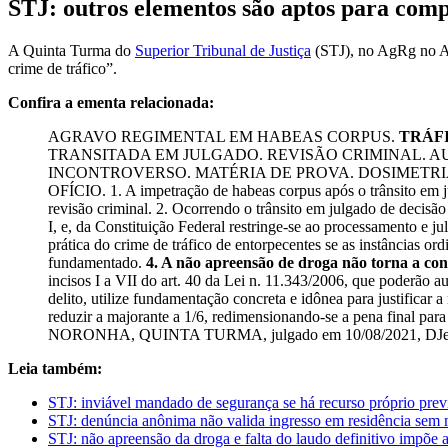
STJ: outros elementos são aptos para comp
A Quinta Turma do
Superior Tribunal de Justiça
(STJ), no AgRg no Ag
crime de tráfico”.
Confira a ementa relacionada:
AGRAVO REGIMENTAL EM HABEAS CORPUS.
TRÁF
TRANSITADA EM JULGADO. REVISÃO CRIMINAL. A
INCONTROVERSO. MATÉRIA DE PROVA. DOSIMETR
OFÍCIO. 1. A impetração de habeas corpus após o trânsito em j
revisão criminal. 2. Ocorrendo o trânsito em julgado de decisão
I, e, da Constituição Federal restringe-se ao processamento e j
prática do crime de tráfico de entorpecentes se as instâncias o
fundamentado.
4. A não apreensão de droga não torna a con
incisos I a VII do art. 40 da Lei n. 11.343/2006, que poderão a
delito, utilize fundamentação concreta e idônea para justifica
reduzir a majorante a 1/6, redimensionando-se a pena final 
NORONHA, QUINTA TURMA, julgado em 10/08/2021, DJe 
Leia também:
STJ: inviável mandado de segurança se há recurso próprio previ
STJ: denúncia anônima não valida ingresso em residência sem
STJ: não apreensão da droga e falta do laudo definitivo impõe 