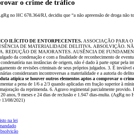
rovar o crime de tráfico
Rg no HC 678.364/RJ, decidiu que “a não apreensão de droga não torn
ICO ILÍCITO DE ENTORPECENTES.
ASSOCIAÇÃO PARA O
USÊNCIA DE MATERIALIDADE DELITIVA. ABSOLVIÇÃO. 
IA. REDUÇÃO DE MAJORANTES. AUSÊNCIA DE FUNDAME
ulgado da condenação e com a finalidade de reconhecimento de eventual 
 condenatória nas instâncias de origem, não é dado à parte optar pela i
ulgamento de revisões criminais de seus próprios julgados. 3. É inviável
rdinárias consideraram incontroversas a materialidade e a autoria do del
duta atípica se houver outros elementos aptos a comprovar o crime
umentar a pena de 1/6 a 2/3 quando aplicadas em fração superior à míni
r a majoração da reprimenda. 6. Agravo regimental parcialmente provid
para 20 anos, 9 meses e 24 dias de reclusão e 1.947 dias-multa. (Ag
13/08/2021)
sto na lei
 mandado
absolvição