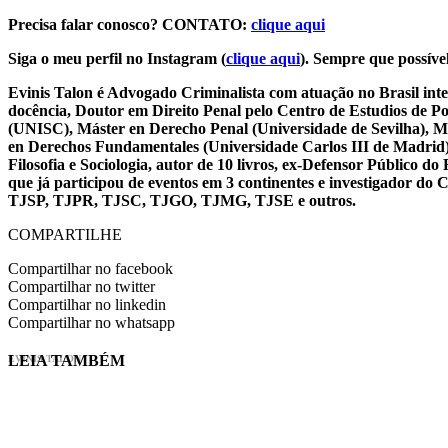
Precisa falar conosco? CONTATO:
clique aqui
Siga o meu perfil no Instagram (
clique aqui
). Sempre que possível
Evinis Talon é Advogado Criminalista com atuação no Brasil inte
docência, Doutor em Direito Penal pelo Centro de Estudios de P
(UNISC), Máster en Derecho Penal (Universidade de Sevilha), Má
en Derechos Fundamentales (Universidade Carlos III de Madrid), 
Filosofia e Sociologia, autor de 10 livros, ex-Defensor Público
que já participou de eventos em 3 continentes e investigador do
TJSP, TJPR, TJSC, TJGO, TJMG, TJSE e outros.
COMPARTILHE
Compartilhar no facebook
Compartilhar no twitter
Compartilhar no linkedin
Compartilhar no whatsapp
LEIA TAMBÉM
EVINIS TALON