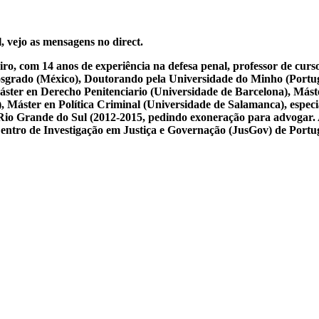
, vejo as mensagens no direct.
iro, com 14 anos de experiência na defesa penal, professor de cur
osgrado (México), Doutorando pela Universidade do Minho (Portug
ster en Derecho Penitenciario (Universidade de Barcelona), Mást
Máster en Política Criminal (Universidade de Salamanca), especial
 do Rio Grande do Sul (2012-2015, pedindo exoneração para advogar.
 Centro de Investigação em Justiça e Governação (JusGov) de Portu