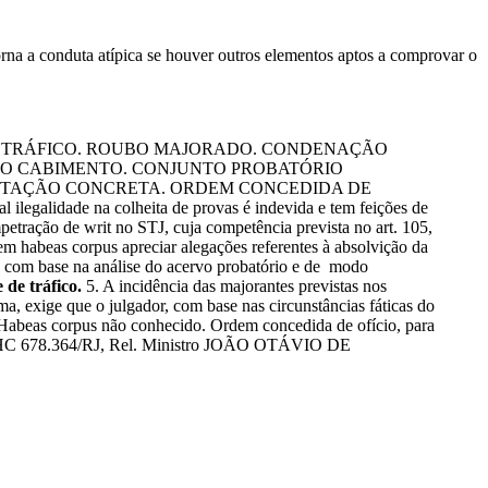
a a conduta atípica se houver outros elementos aptos a comprovar o
 TRÁFICO. ROUBO MAJORADO. CONDENAÇÃO
NÃO CABIMENTO. CONJUNTO PROBATÓRIO
NTAÇÃO CONCRETA. ORDEM CONCEDIDA DE
ilegalidade na colheita de provas é indevida e tem feições de
mpetração de writ no STJ, cuja competência prevista no art. 105,
 em habeas corpus apreciar alegações referentes à absolvição da
ito com base na análise do acervo probatório e de modo
 de tráfico.
5. A incidência das majorantes previstas nos
ma, exige que o julgador, com base nas circunstâncias fáticas do
o. Habeas corpus não conhecido. Ordem concedida de ofício, para
Rg no HC 678.364/RJ, Rel. Ministro JOÃO OTÁVIO DE