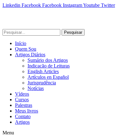
Linkedin
Facebook
Facebook
Instagram
Youtube
Twitter
Pesquisar
Início
Quem Sou
Artigos Diários
Sumário dos Artigos
Indicação de Leituras
English Articles
Artículos en Español
Jurisprudência
Notícias
Vídeos
Cursos
Palestras
Meus livros
Contato
Artigos
Menu