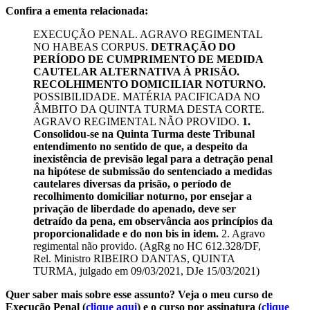
Confira a ementa relacionada:
EXECUÇÃO PENAL. AGRAVO REGIMENTAL
NO HABEAS CORPUS.
DETRAÇÃO DO
PERÍODO DE CUMPRIMENTO DE MEDIDA
CAUTELAR ALTERNATIVA À PRISÃO.
RECOLHIMENTO DOMICILIAR NOTURNO.
POSSIBILIDADE. MATÉRIA PACIFICADA NO
ÂMBITO DA QUINTA TURMA DESTA CORTE.
AGRAVO REGIMENTAL NÃO PROVIDO.
1.
Consolidou-se na Quinta Turma deste Tribunal
entendimento no sentido de que, a despeito da
inexistência de previsão legal para a detração penal
na hipótese de submissão do sentenciado a medidas
cautelares diversas da prisão, o período de
recolhimento domiciliar noturno, por ensejar a
privação de liberdade do apenado, deve ser
detraído da pena, em observância aos princípios da
proporcionalidade e do non bis in idem.
2. Agravo
regimental não provido. (AgRg no HC 612.328/DF,
Rel. Ministro RIBEIRO DANTAS, QUINTA
TURMA, julgado em 09/03/2021, DJe 15/03/2021)
Quer saber mais sobre esse assunto? Veja o meu curso de
Execução Penal (
clique aqui
) e o curso por assinatura (
clique