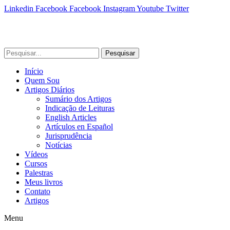
Linkedin
Facebook
Facebook
Instagram
Youtube
Twitter
Pesquisar
Início
Quem Sou
Artigos Diários
Sumário dos Artigos
Indicação de Leituras
English Articles
Artículos en Español
Jurisprudência
Notícias
Vídeos
Cursos
Palestras
Meus livros
Contato
Artigos
Menu