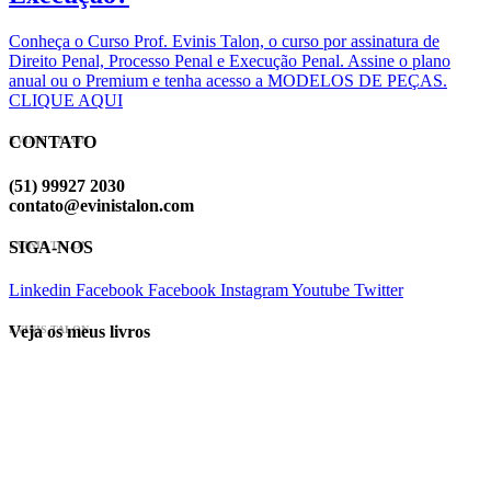
Conheça o Curso Prof. Evinis Talon, o curso por assinatura de
Direito Penal, Processo Penal e Execução Penal. Assine o plano
anual ou o Premium e tenha acesso a MODELOS DE PEÇAS.
CLIQUE AQUI
CONTATO
EVINIS TALON
(51) 99927 2030
contato@evinistalon.com
SIGA-NOS
EVINIS TALON
Linkedin
Facebook
Facebook
Instagram
Youtube
Twitter
Veja os meus livros
EVINIS TALON