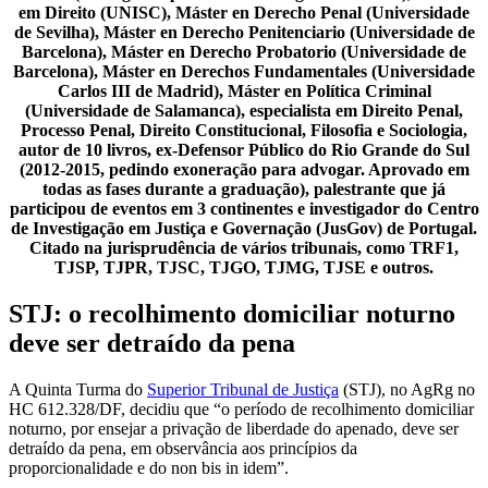
em Direito (UNISC), Máster en Derecho Penal (Universidade
de Sevilha), Máster en Derecho Penitenciario (Universidade de
Barcelona), Máster en Derecho Probatorio (Universidade de
Barcelona), Máster en Derechos Fundamentales (Universidade
Carlos III de Madrid), Máster en Política Criminal
(Universidade de Salamanca), especialista em Direito Penal,
Processo Penal, Direito Constitucional, Filosofia e Sociologia,
autor de 10 livros, ex-Defensor Público do Rio Grande do Sul
(2012-2015, pedindo exoneração para advogar. Aprovado em
todas as fases durante a graduação), palestrante que já
participou de eventos em 3 continentes e investigador do Centro
de Investigação em Justiça e Governação (JusGov) de Portugal.
Citado na jurisprudência de vários tribunais, como TRF1,
TJSP, TJPR, TJSC, TJGO, TJMG, TJSE e outros.
STJ: o recolhimento domiciliar noturno
deve ser detraído da pena
A Quinta Turma do
Superior Tribunal de Justiça
(STJ), no AgRg no
HC 612.328/DF, decidiu que “o período de recolhimento domiciliar
noturno, por ensejar a privação de liberdade do apenado, deve ser
detraído da pena, em observância aos princípios da
proporcionalidade e do non bis in idem”.