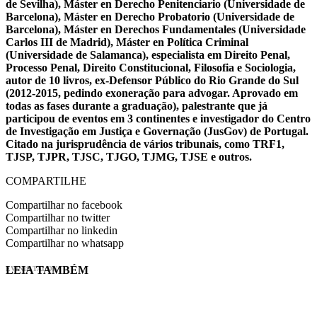
de Sevilha), Máster en Derecho Penitenciario (Universidade de
Barcelona), Máster en Derecho Probatorio (Universidade de
Barcelona), Máster en Derechos Fundamentales (Universidade
Carlos III de Madrid), Máster en Política Criminal
(Universidade de Salamanca), especialista em Direito Penal,
Processo Penal, Direito Constitucional, Filosofia e Sociologia,
autor de 10 livros, ex-Defensor Público do Rio Grande do Sul
(2012-2015, pedindo exoneração para advogar. Aprovado em
todas as fases durante a graduação), palestrante que já
participou de eventos em 3 continentes e investigador do Centro
de Investigação em Justiça e Governação (JusGov) de Portugal.
Citado na jurisprudência de vários tribunais, como TRF1,
TJSP, TJPR, TJSC, TJGO, TJMG, TJSE e outros.
COMPARTILHE
Compartilhar no facebook
Compartilhar no twitter
Compartilhar no linkedin
Compartilhar no whatsapp
LEIA TAMBÉM
EVINIS TALON