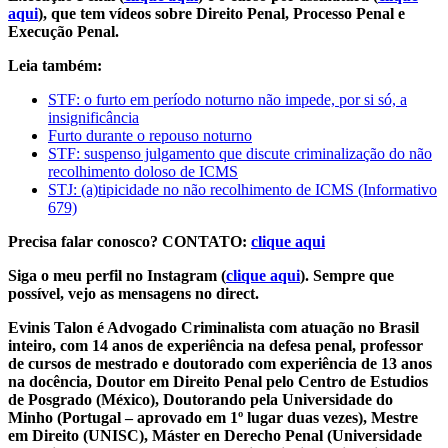
aqui
), que tem vídeos sobre Direito Penal, Processo Penal e
Execução Penal.
Leia também:
STF: o furto em período noturno não impede, por si só, a
insignificância
Furto durante o repouso noturno
STF: suspenso julgamento que discute criminalização do não
recolhimento doloso de ICMS
STJ: (a)tipicidade no não recolhimento de ICMS (Informativo
679)
Precisa falar conosco? CONTATO:
clique aqui
Siga o meu perfil no Instagram (
clique aqui
). Sempre que
possível, vejo as mensagens no direct.
Evinis Talon é Advogado Criminalista com atuação no Brasil
inteiro, com 14 anos de experiência na defesa penal, professor
de cursos de mestrado e doutorado com experiência de 13 anos
na docência, Doutor em Direito Penal pelo Centro de Estudios
de Posgrado (México), Doutorando pela Universidade do
Minho (Portugal – aprovado em 1º lugar duas vezes), Mestre
em Direito (UNISC), Máster en Derecho Penal (Universidade