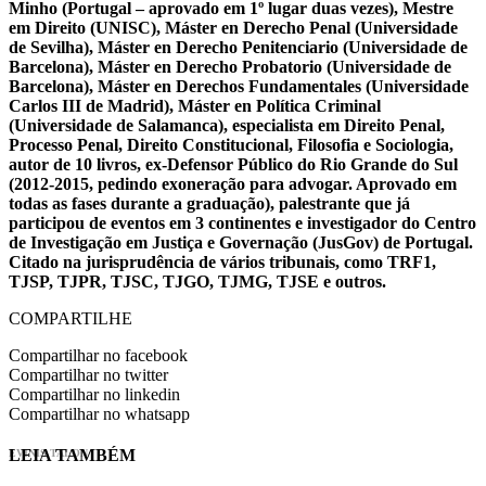
Minho (Portugal – aprovado em 1º lugar duas vezes), Mestre
em Direito (UNISC), Máster en Derecho Penal (Universidade
de Sevilha), Máster en Derecho Penitenciario (Universidade de
Barcelona), Máster en Derecho Probatorio (Universidade de
Barcelona), Máster en Derechos Fundamentales (Universidade
Carlos III de Madrid), Máster en Política Criminal
(Universidade de Salamanca), especialista em Direito Penal,
Processo Penal, Direito Constitucional, Filosofia e Sociologia,
autor de 10 livros, ex-Defensor Público do Rio Grande do Sul
(2012-2015, pedindo exoneração para advogar. Aprovado em
todas as fases durante a graduação), palestrante que já
participou de eventos em 3 continentes e investigador do Centro
de Investigação em Justiça e Governação (JusGov) de Portugal.
Citado na jurisprudência de vários tribunais, como TRF1,
TJSP, TJPR, TJSC, TJGO, TJMG, TJSE e outros.
COMPARTILHE
Compartilhar no facebook
Compartilhar no twitter
Compartilhar no linkedin
Compartilhar no whatsapp
LEIA TAMBÉM
EVINIS TALON