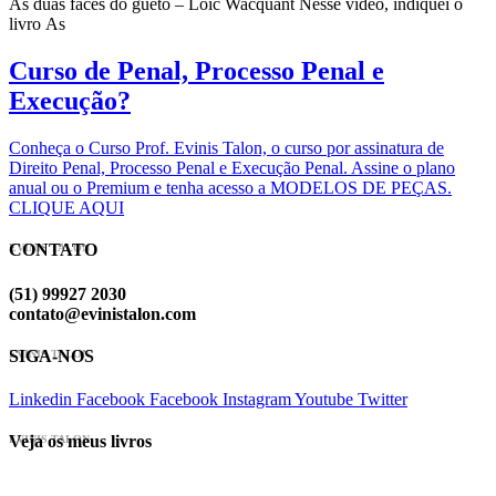
As duas faces do gueto – Loïc Wacquant Nesse vídeo, indiquei o
livro As
Curso de Penal, Processo Penal e
Execução?
Conheça o Curso Prof. Evinis Talon, o curso por assinatura de
Direito Penal, Processo Penal e Execução Penal. Assine o plano
anual ou o Premium e tenha acesso a MODELOS DE PEÇAS.
CLIQUE AQUI
CONTATO
EVINIS TALON
(51) 99927 2030
contato@evinistalon.com
SIGA-NOS
EVINIS TALON
Linkedin
Facebook
Facebook
Instagram
Youtube
Twitter
Veja os meus livros
EVINIS TALON