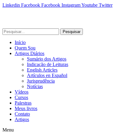
Linkedin
Facebook
Facebook
Instagram
Youtube
Twitter
Pesquisar
Início
Quem Sou
Artigos Diários
Sumário dos Artigos
Indicação de Leituras
English Articles
Artículos en Español
Jurisprudência
Notícias
Vídeos
Cursos
Palestras
Meus livros
Contato
Artigos
Menu