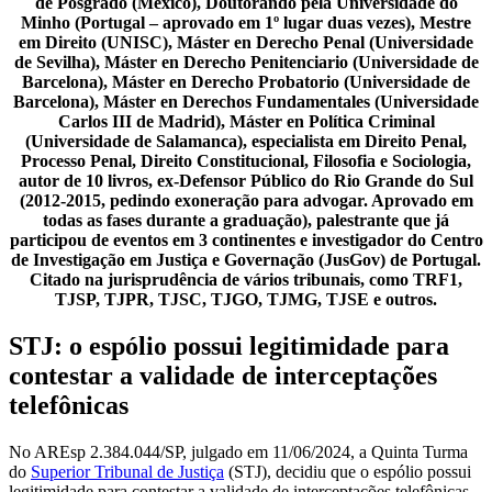
de Posgrado (México), Doutorando pela Universidade do
Minho (Portugal – aprovado em 1º lugar duas vezes), Mestre
em Direito (UNISC), Máster en Derecho Penal (Universidade
de Sevilha), Máster en Derecho Penitenciario (Universidade de
Barcelona), Máster en Derecho Probatorio (Universidade de
Barcelona), Máster en Derechos Fundamentales (Universidade
Carlos III de Madrid), Máster en Política Criminal
(Universidade de Salamanca), especialista em Direito Penal,
Processo Penal, Direito Constitucional, Filosofia e Sociologia,
autor de 10 livros, ex-Defensor Público do Rio Grande do Sul
(2012-2015, pedindo exoneração para advogar. Aprovado em
todas as fases durante a graduação), palestrante que já
participou de eventos em 3 continentes e investigador do Centro
de Investigação em Justiça e Governação (JusGov) de Portugal.
Citado na jurisprudência de vários tribunais, como TRF1,
TJSP, TJPR, TJSC, TJGO, TJMG, TJSE e outros.
STJ: o espólio possui legitimidade para
contestar a validade de interceptações
telefônicas
No AREsp 2.384.044/SP, julgado em 11/06/2024, a Quinta Turma
do
Superior Tribunal de Justiça
(STJ), decidiu que o espólio possui
legitimidade para contestar a validade de interceptações telefônicas