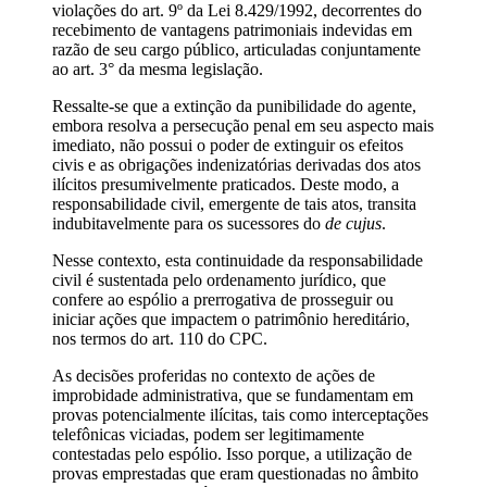
violações do art. 9º da Lei 8.429/1992, decorrentes do
recebimento de vantagens patrimoniais indevidas em
razão de seu cargo público, articuladas conjuntamente
ao art. 3° da mesma legislação.
Ressalte-se que a extinção da punibilidade do agente,
embora resolva a persecução penal em seu aspecto mais
imediato, não possui o poder de extinguir os efeitos
civis e as obrigações indenizatórias derivadas dos atos
ilícitos presumivelmente praticados. Deste modo, a
responsabilidade civil, emergente de tais atos, transita
indubitavelmente para os sucessores do
de cujus
.
Nesse contexto, esta continuidade da responsabilidade
civil é sustentada pelo ordenamento jurídico, que
confere ao espólio a prerrogativa de prosseguir ou
iniciar ações que impactem o patrimônio hereditário,
nos termos do art. 110 do CPC.
As decisões proferidas no contexto de ações de
improbidade administrativa, que se fundamentam em
provas potencialmente ilícitas, tais como interceptações
telefônicas viciadas, podem ser legitimamente
contestadas pelo espólio. Isso porque, a utilização de
provas emprestadas que eram questionadas no âmbito