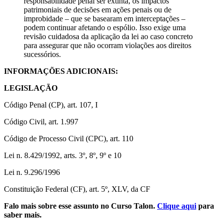
responsabilidade penal ser extinta, os impactos
patrimoniais de decisões em ações penais ou de
improbidade – que se basearam em interceptações –
podem continuar afetando o espólio. Isso exige uma
revisão cuidadosa da aplicação da lei ao caso concreto
para assegurar que não ocorram violações aos direitos
sucessórios.
INFORMAÇÕES ADICIONAIS:
LEGISLAÇÃO
Código Penal (CP), art. 107, I
Código Civil, art. 1.997
Código de Processo Civil (CPC), art. 110
Lei n. 8.429/1992, arts. 3º, 8º, 9º e 10
Lei n. 9.296/1996
Constituição Federal (CF), art. 5º, XLV, da CF
Falo mais sobre esse assunto no Curso Talon.
Clique aqui
para
saber mais.