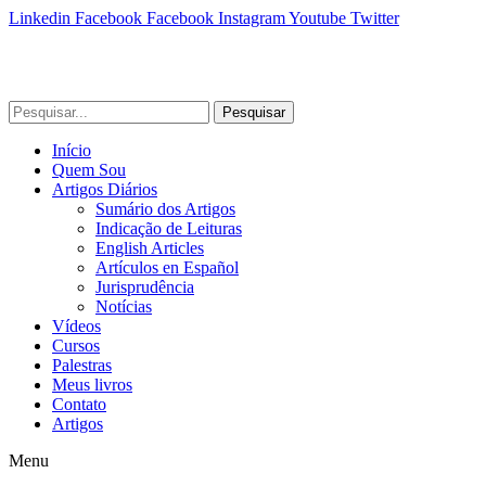
Linkedin
Facebook
Facebook
Instagram
Youtube
Twitter
Pesquisar
Início
Quem Sou
Artigos Diários
Sumário dos Artigos
Indicação de Leituras
English Articles
Artículos en Español
Jurisprudência
Notícias
Vídeos
Cursos
Palestras
Meus livros
Contato
Artigos
Menu