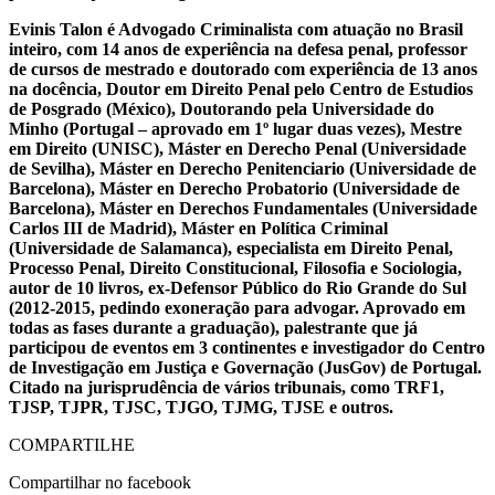
Evinis Talon é Advogado Criminalista com atuação no Brasil
inteiro, com 14 anos de experiência na defesa penal, professor
de cursos de mestrado e doutorado com experiência de 13 anos
na docência, Doutor em Direito Penal pelo Centro de Estudios
de Posgrado (México), Doutorando pela Universidade do
Minho (Portugal – aprovado em 1º lugar duas vezes), Mestre
em Direito (UNISC), Máster en Derecho Penal (Universidade
de Sevilha), Máster en Derecho Penitenciario (Universidade de
Barcelona), Máster en Derecho Probatorio (Universidade de
Barcelona), Máster en Derechos Fundamentales (Universidade
Carlos III de Madrid), Máster en Política Criminal
(Universidade de Salamanca), especialista em Direito Penal,
Processo Penal, Direito Constitucional, Filosofia e Sociologia,
autor de 10 livros, ex-Defensor Público do Rio Grande do Sul
(2012-2015, pedindo exoneração para advogar. Aprovado em
todas as fases durante a graduação), palestrante que já
participou de eventos em 3 continentes e investigador do Centro
de Investigação em Justiça e Governação (JusGov) de Portugal.
Citado na jurisprudência de vários tribunais, como TRF1,
TJSP, TJPR, TJSC, TJGO, TJMG, TJSE e outros.
COMPARTILHE
Compartilhar no facebook