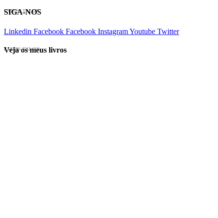
SIGA-NOS
EVINIS TALON
Linkedin
Facebook
Facebook
Instagram
Youtube
Twitter
Veja os meus livros
EVINIS TALON