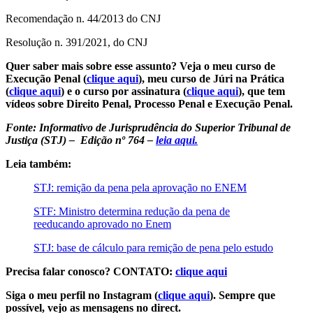
Recomendação n. 44/2013 do CNJ
Resolução n. 391/2021, do CNJ
Quer saber mais sobre esse assunto? Veja o meu curso de
Execução Penal (
clique aqui
), meu curso de Júri na Prática
(
clique aqui
) e o curso por assinatura (
clique aqui
), que tem
vídeos sobre Direito Penal, Processo Penal e Execução Penal.
Fonte: Informativo de Jurisprudência do Superior Tribunal de
Justiça (STJ) – Edição nº 764 –
leia aqui.
Leia também:
STJ: remição da pena pela aprovação no ENEM
STF: Ministro determina redução da pena de
reeducando aprovado no Enem
STJ: base de cálculo para remição de pena pelo estudo
Precisa falar conosco? CONTATO:
clique aqui
Siga o meu perfil no Instagram (
clique aqui
). Sempre que
possível, vejo as mensagens no direct.