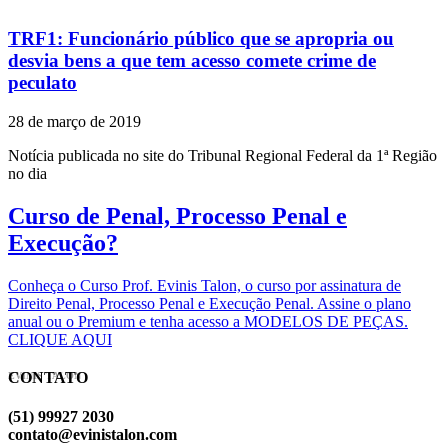
TRF1: Funcionário público que se apropria ou
desvia bens a que tem acesso comete crime de
peculato
28 de março de 2019
Notícia publicada no site do Tribunal Regional Federal da 1ª Região
no dia
Curso de Penal, Processo Penal e
Execução?
Conheça o Curso Prof. Evinis Talon, o curso por assinatura de
Direito Penal, Processo Penal e Execução Penal. Assine o plano
anual ou o Premium e tenha acesso a MODELOS DE PEÇAS.
CLIQUE AQUI
CONTATO
EVINIS TALON
(51) 99927 2030
contato@evinistalon.com