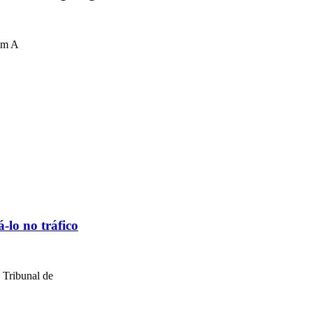
gem A
-lo no tráfico
 Tribunal de