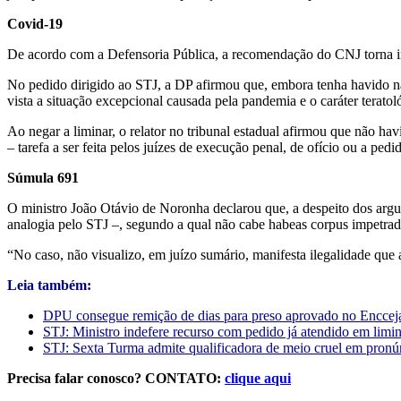
Co​vid-19
De acordo com a Defensoria Pública, a recomendação do CNJ torna imp
No pedido dirigido ao STJ, a DP afirmou que, embora tenha havido na
vista a situação excepcional causada pela pandemia e o caráter terato
Ao negar a liminar, o relator no tribunal estadual afirmou que não ha
– tarefa a ser feita pelos juízes de execução penal, de ofício ou a pedi
Súmula ​691
O ministro João Otávio de Noronha declarou que, a despeito dos arg
analogia pelo STJ –, segundo a qual não cabe habeas corpus impetrado 
“No caso, não visualizo, em juízo sumário, manifesta ilegalidade que 
Leia também:
DPU consegue remição de dias para preso aprovado no Enccej
STJ: Ministro indefere recurso com pedido já atendido em limin
STJ: Sexta Turma admite qualificadora de meio cruel em pronún
Precisa falar conosco? CONTATO:
clique aqui