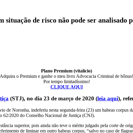
m situação de risco não pode ser analisado 
Plano Premium (vitalício)
Adquira o Premium e ganhe o meu livro Advocacia Criminal de bônus
Por tempo limitadíssimo!
CLIQUE AQUI
tiça
(STJ), no dia 23 de março de 2020 (
leia aqui
), ref
távio de Noronha, indeferiu nesta segunda-feira (23) um habeas corpus 
o 62/2020 do Conselho Nacional de Justiça (CNJ).
tância superior, pois ainda não teve o mérito julgado pela corte de ori
ferimento de liminar em outro habeas corpus, “salvo no caso de flagrant