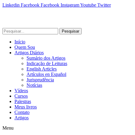
Linkedin
Facebook
Facebook
Instagram
Youtube
Twitter
Pesquisar
Início
Quem Sou
Artigos Diários
Sumário dos Artigos
Indicação de Leituras
English Articles
Artículos en Español
Jurisprudência
Notícias
Vídeos
Cursos
Palestras
Meus livros
Contato
Artigos
Menu