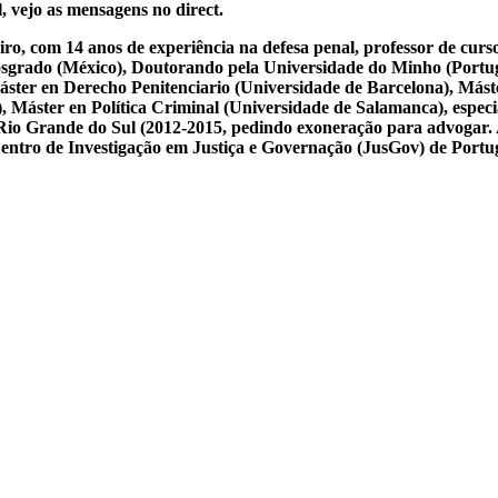
, vejo as mensagens no direct.
iro, com 14 anos de experiência na defesa penal, professor de cur
osgrado (México), Doutorando pela Universidade do Minho (Portug
ster en Derecho Penitenciario (Universidade de Barcelona), Mást
Máster en Política Criminal (Universidade de Salamanca), especial
 do Rio Grande do Sul (2012-2015, pedindo exoneração para advogar.
 Centro de Investigação em Justiça e Governação (JusGov) de Portu