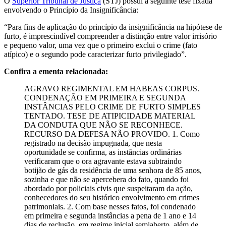
O
Superior Tribunal de Justiça
(STJ) possui a seguinte tese fixada
envolvendo o Princípio da Insignificância:
“Para fins de aplicação do princípio da insignificância na hipótese de
furto, é imprescindível compreender a distinção entre valor irrisório
e pequeno valor, uma vez que o primeiro exclui o crime (fato
atípico) e o segundo pode caracterizar furto privilegiado”.
Confira a ementa relacionada:
AGRAVO REGIMENTAL EM HABEAS CORPUS.
CONDENAÇÃO EM PRIMEIRA E SEGUNDA
INSTÂNCIAS PELO CRIME DE FURTO SIMPLES
TENTADO. TESE DE ATIPICIDADE MATERIAL
DA CONDUTA QUE NÃO SE RECONHECE.
RECURSO DA DEFESA NÃO PROVIDO. 1. Como
registrado na decisão impugnada, que nesta
oportunidade se confirma, as instâncias ordinárias
verificaram que o ora agravante estava subtraindo
botijão de gás da residência de uma senhora de 85 anos,
sozinha e que não se apercebera do fato, quando foi
abordado por policiais civis que suspeitaram da ação,
conhecedores do seu histórico envolvimento em crimes
patrimoniais. 2. Com base nesses fatos, foi condenado
em primeira e segunda instâncias a pena de 1 ano e 14
dias de reclusão, em regime inicial semiaberto, além de