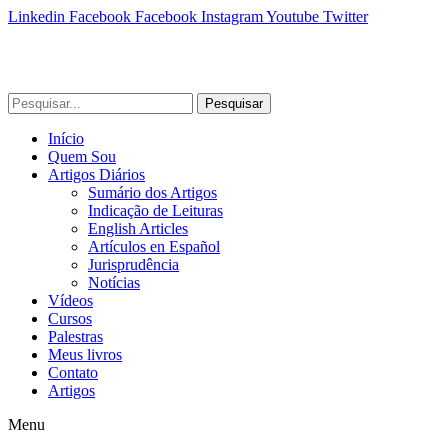
Linkedin
Facebook
Facebook
Instagram
Youtube
Twitter
Pesquisar
Início
Quem Sou
Artigos Diários
Sumário dos Artigos
Indicação de Leituras
English Articles
Artículos en Español
Jurisprudência
Notícias
Vídeos
Cursos
Palestras
Meus livros
Contato
Artigos
Menu