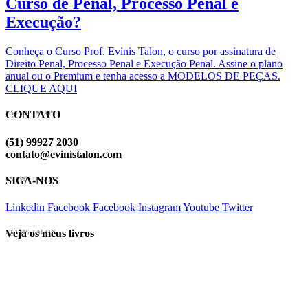
Curso de Penal, Processo Penal e
Execução?
Conheça o Curso Prof. Evinis Talon, o curso por assinatura de
Direito Penal, Processo Penal e Execução Penal. Assine o plano
anual ou o Premium e tenha acesso a MODELOS DE PEÇAS.
CLIQUE AQUI
CONTATO
EVINIS TALON
(51) 99927 2030
contato@evinistalon.com
SIGA-NOS
EVINIS TALON
Linkedin
Facebook
Facebook
Instagram
Youtube
Twitter
Veja os meus livros
EVINIS TALON