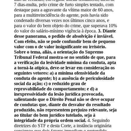
7 dias-multa, pelo crime de furto simples tentado, com
destaque para a agravante da vítima maior de 60 anos,
para a multirreincidência do agente, pois havia sido
condenado diversas vezes nos últimos cinco anos, e
para o valor do bem objeto do crime, que superava 10%
do valor do salário-mínimo vigência à época.
3. Diante
desse panorama, o pedido de absolvição é inviável.
Com efeito, não se pode confundir bem de pequeno
valor com o de valor insignificante ou irrisório.
Sobre o tema, aliás, a orientação do Supremo
Tribunal Federal mostra-se no sentido de que, para
a verificação da lesividade mínima da conduta, apta
a torná-la atípica, deve-se levar em consideração os
seguintes vetores: a) a mínima ofensividade da
conduta do agente; b) a ausência de periculosidade
social da ação; c) o reduzido grau de
reprovabilidade do comportamento; e d) a
inexpressividade da lesão jurídica provocada,
salientando que o Direito Penal não se deve ocupar
de condutas que, diante do desvalor do resultado
produzido, não representem prejuízo relevante, seja
ao titular do bem jurídico tutelado, seja à
integridade da própria ordem social.
4. Seguindo
diretrizes do STF e desta Corte, a instância originária
consignou que dois fatores impediam o pretendido