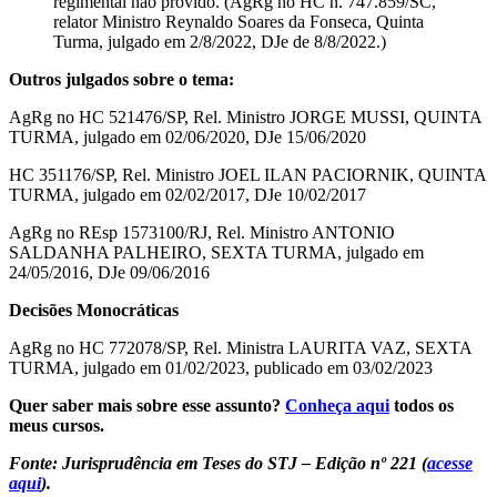
regimental não provido. (AgRg no HC n. 747.859/SC,
relator Ministro Reynaldo Soares da Fonseca, Quinta
Turma, julgado em 2/8/2022, DJe de 8/8/2022.)
Outros julgados sobre o tema:
AgRg no HC 521476/SP, Rel. Ministro JORGE MUSSI, QUINTA
TURMA, julgado em 02/06/2020, DJe 15/06/2020
HC 351176/SP, Rel. Ministro JOEL ILAN PACIORNIK, QUINTA
TURMA, julgado em 02/02/2017, DJe 10/02/2017
AgRg no REsp 1573100/RJ, Rel. Ministro ANTONIO
SALDANHA PALHEIRO, SEXTA TURMA, julgado em
24/05/2016, DJe 09/06/2016
Decisões Monocráticas
AgRg no HC 772078/SP, Rel. Ministra LAURITA VAZ, SEXTA
TURMA, julgado em 01/02/2023, publicado em 03/02/2023
Quer saber mais sobre esse assunto?
Conheça aqui
todos os
meus cursos.
Fonte: Jurisprudência em Teses do STJ – Edição nº 221 (
acesse
aqui
).