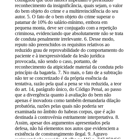
reconhecimento da insignificância, quais sejam, o valor
do bem objeto do crime e a multirreincidência do seu
autor. 5. O fato de o bem objeto do crime superar o
patamar de 10% do salário-mínimo, embora em
pequena monta, deve ser conjugado com a repetição
criminosa, evidenciando que absolutamente não se trata
de conduta penalmente irrelevante. 6. Desse modo,
reputo não preenchidos os requisitos relativos ao
reduzido grau de reprovabilidade do comportamento do
paciente e à inexpressividade da lesão jurídica
provocada, não sendo o caso, portanto, de
reconhecimento da atipicidade material da conduta pelo
princípio da bagatela. 7. No mais, o fato de a subtração
não ter se concretizado é da própria essência da
tentativa, razão pela qual a pena se viu reduzida, a teor
do art. 14, parágrafo único, do Código Penal, ao passo
que a divergência quanto à avaliação do bem não
apenas é inovadora como também demandaria dilação
probatória, razões pelas quais não poderia ser
examinada no âmbito do habeas corpus, que é ação
destinada à controvérsia estritamente interpretativa. 8.
Assim, apesar dos argumentos apresentados pela
defesa, não há elementos nos autos que evidenciem a
existência de constrangimento ilegal. 9. Agravo