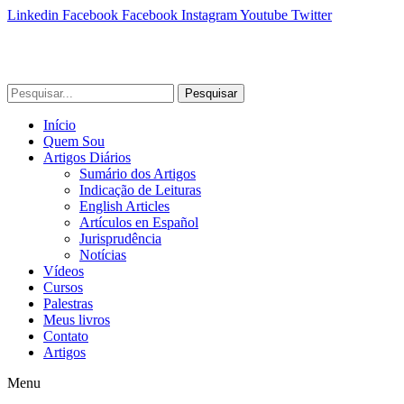
Linkedin
Facebook
Facebook
Instagram
Youtube
Twitter
Pesquisar
Início
Quem Sou
Artigos Diários
Sumário dos Artigos
Indicação de Leituras
English Articles
Artículos en Español
Jurisprudência
Notícias
Vídeos
Cursos
Palestras
Meus livros
Contato
Artigos
Menu