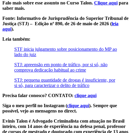
Falo mais sobre esse assunto no Curso Talon.
Clique aqui
para
saber mais.
Fonte: Informativo de Jurisprudência do Superior Tribunal de
Justiça (STJ) – Edição nº 890, de 26 de maio de 2026 (
leia
aqui
).
Leia também:
STF inicia julgamento sobre posicionamento do MP ao
lado do juiz
STJ: apreensão em ponto de tráfico, por si só, não
comprova dedicação habitual ao crime
STJ: pequena quantidade de drogas é insuficiente, por
si só, para caracterizar o delito de tráfico
Precisa falar conosco? CONTATO:
clique aqui
Siga o meu perfil no Instagram (
clique aqui
). Sempre que
possível, vejo as mensagens no direct.
Evinis Talon é Advogado Criminalista com atuação no Brasil
inteiro, com 14 anos de experiência na defesa penal, professor
de cursos de mestrado e doutorado com experiência de 13 anos