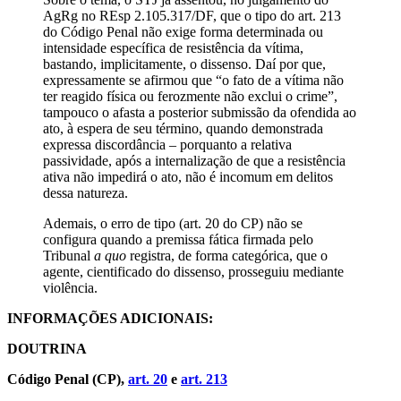
AgRg no REsp 2.105.317/DF, que o tipo do art. 213
do Código Penal não exige forma determinada ou
intensidade específica de resistência da vítima,
bastando, implicitamente, o dissenso. Daí por que,
expressamente se afirmou que “o fato de a vítima não
ter reagido física ou ferozmente não exclui o crime”,
tampouco o afasta a posterior submissão da ofendida ao
ato, à espera de seu término, quando demonstrada
expressa discordância – porquanto a relativa
passividade, após a internalização de que a resistência
ativa não impedirá o ato, não é incomum em delitos
dessa natureza.
Ademais, o erro de tipo (art. 20 do CP) não se
configura quando a premissa fática firmada pelo
Tribunal
a quo
registra, de forma categórica, que o
agente, cientificado do dissenso, prosseguiu mediante
violência.
INFORMAÇÕES ADICIONAIS:
DOUTRINA
Código Penal (CP),
art. 20
e
art. 213