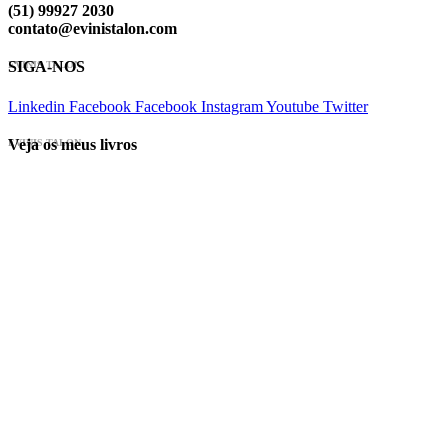
(51) 99927 2030
contato@evinistalon.com
SIGA-NOS
EVINIS TALON
Linkedin
Facebook
Facebook
Instagram
Youtube
Twitter
Veja os meus livros
EVINIS TALON