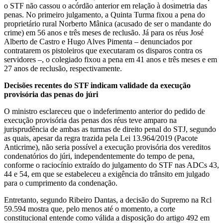
o STF não cassou o acórdão anterior em relação à dosimetria das
penas. No primeiro julgamento, a Quinta Turma fixou a pena do
proprietário rural Norberto Mânica (acusado de ser o mandante do
crime) em 56 anos e três meses de reclusão. Já para os réus José
Alberto de Castro e Hugo Alves Pimenta – denunciados por
contratarem os pistoleiros que executaram os disparos contra os
servidores –, o colegiado fixou a pena em 41 anos e três meses e em
27 anos de reclusão, respectivamente.
Decisões recentes do STF indicam validade da execução
provisória das penas do júri
O ministro esclareceu que o indeferimento anterior do pedido de
execução provisória das penas dos réus teve amparo na
jurisprudência de ambas as turmas de direito penal do STJ, segundo
as quais, apesar da regra trazida pela Lei 13.964/2019 (Pacote
Anticrime), não seria possível a execução provisória dos vereditos
condenatórios do júri, independentemente do tempo de pena,
conforme o raciocínio extraído do julgamento do STF nas ADCs 43,
44 e 54, em que se estabeleceu a exigência do trânsito em julgado
para o cumprimento da condenação.
Entretanto, segundo Ribeiro Dantas, a decisão do Supremo na Rcl
59.594 mostra que, pelo menos até o momento, a corte
constitucional entende como válida a disposição do artigo 492 em