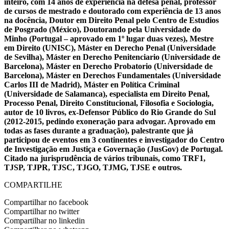
inteiro, com 14 anos de experiência na defesa penal, professor
de cursos de mestrado e doutorado com experiência de 13 anos
na docência, Doutor em Direito Penal pelo Centro de Estudios
de Posgrado (México), Doutorando pela Universidade do
Minho (Portugal – aprovado em 1º lugar duas vezes), Mestre
em Direito (UNISC), Máster en Derecho Penal (Universidade
de Sevilha), Máster en Derecho Penitenciario (Universidade de
Barcelona), Máster en Derecho Probatorio (Universidade de
Barcelona), Máster en Derechos Fundamentales (Universidade
Carlos III de Madrid), Máster en Política Criminal
(Universidade de Salamanca), especialista em Direito Penal,
Processo Penal, Direito Constitucional, Filosofia e Sociologia,
autor de 10 livros, ex-Defensor Público do Rio Grande do Sul
(2012-2015, pedindo exoneração para advogar. Aprovado em
todas as fases durante a graduação), palestrante que já
participou de eventos em 3 continentes e investigador do Centro
de Investigação em Justiça e Governação (JusGov) de Portugal.
Citado na jurisprudência de vários tribunais, como TRF1,
TJSP, TJPR, TJSC, TJGO, TJMG, TJSE e outros.
COMPARTILHE
Compartilhar no facebook
Compartilhar no twitter
Compartilhar no linkedin