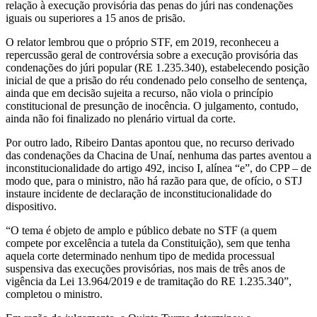
relação à execução provisória das penas do júri nas condenações
iguais ou superiores a 15 anos de prisão.
O relator lembrou que o próprio STF, em 2019, reconheceu a
repercussão geral de controvérsia sobre a execução provisória das
condenações do júri popular (RE 1.235.340), estabelecendo posição
inicial de que a prisão do réu condenado pelo conselho de sentença,
ainda que em decisão sujeita a recurso, não viola o princípio
constitucional de presunção de inocência. O julgamento, contudo,
ainda não foi finalizado no plenário virtual da corte.
Por outro lado, Ribeiro Dantas apontou que, no recurso derivado
das condenações da Chacina de Unaí, nenhuma das partes aventou a
inconstitucionalidade do artigo 492, inciso I, alínea “e”, do CPP – de
modo que, para o ministro, não há razão para que, de ofício, o STJ
instaure incidente de declaração de inconstitucionalidade do
dispositivo.
“O tema é objeto de amplo e público debate no STF (a quem
compete por excelência a tutela da Constituição), sem que tenha
aquela corte determinado nenhum tipo de medida processual
suspensiva das execuções provisórias, nos mais de três anos de
vigência da Lei 13.964/2019 e de tramitação do RE 1.235.340”,
completou o ministro.