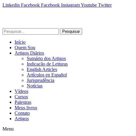
Linkedin
Facebook
Facebook
Instagram
Youtube
Twitter
Pesquisar
Início
Quem Sou
Artigos Diários
Sumário dos Artigos
Indicação de Leituras
English Articles
Artículos en Español
Jurisprudência
Notícias
Vídeos
Cursos
Palestras
Meus livros
Contato
Artigos
Menu