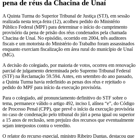
pena de réus da Chacina de Unaí
A Quinta Turma do Superior Tribunal de Justiça (STJ), em sessão
realizada nesta terça-feira (12), acolheu pedido do Ministério
Público Federal (MPF) para determinar o início do cumprimento
provisório da pena de prisão dos réus condenados pela chamada
Chacina de Unaí. No episódio, ocorrido em 2004, três auditores
fiscais e um motorista do Ministério do Trabalho foram assassinados
enquanto exerciam fiscalização em área rural do município de Unaí
(MG).
A decisão do colegiado, por maioria de votos, ocorreu em renovação
parcial de julgamento determinada pelo Supremo Tribunal Federal
(STF) na Reclamação 59.594. Antes, em setembro do ano passado,
a Quinta Turma havia redefinido as penas dos réus e rejeitado o
pedido do MPF para início da execução provisória.
Para o colegiado, até pronunciamento definitivo do STF sobre o
tema, permanece válido o artigo 492, inciso I, alínea “e”, do Código
de Processo Penal (CPP), que prevê o início da execução provisória
no caso de condenação pelo tribunal do júri a pena igual ou superior
a 15 anos de reclusão, sem prejuízo dos recursos que eventualmente
sejam interpostos contra o veredito.
O relator do recurso especial, ministro Ribeiro Dantas, destacou que