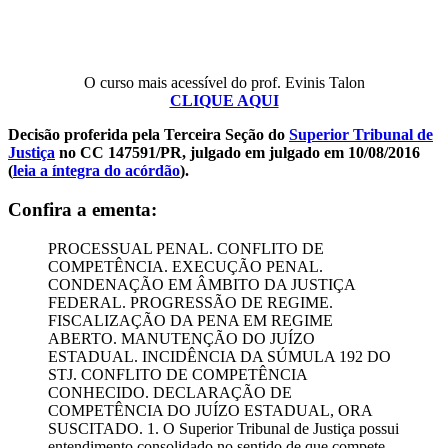
O curso mais acessível do prof. Evinis Talon
CLIQUE AQUI
Decisão proferida pela Terceira Seção do
Superior Tribunal de
Justiça
no CC 147591/PR, julgado em julgado em 10/08/2016
(
leia a íntegra do acórdão
).
Confira a ementa:
PROCESSUAL PENAL. CONFLITO DE
COMPETÊNCIA. EXECUÇÃO PENAL.
CONDENAÇÃO EM ÂMBITO DA JUSTIÇA
FEDERAL. PROGRESSÃO DE REGIME.
FISCALIZAÇÃO DA PENA EM REGIME
ABERTO. MANUTENÇÃO DO JUÍZO
ESTADUAL. INCIDÊNCIA DA SÚMULA 192 DO
STJ. CONFLITO DE COMPETÊNCIA
CONHECIDO. DECLARAÇÃO DE
COMPETÊNCIA DO JUÍZO ESTADUAL, ORA
SUSCITADO. 1. O Superior Tribunal de Justiça possui
entendimento consolidado no sentido de que compete