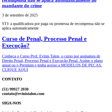
recompensa não se aplica automaticamente ao
mandante do crime
3 de setembro de 2025
STJ: a qualificadora por paga ou promessa de recompensa não se
aplica automaticamente
Curso de Penal, Processo Penal e
Execução?
Conheça o Curso Prof. Evinis Talon, o curso por assinatura de
Direito Penal, Processo Penal e Execução Penal. Assine o plano
anual ou o Premium e tenha acesso a MODELOS DE PEÇAS.
CLIQUE AQUI
CONTATO
EVINIS TALON
(51) 99927 2030
contato@evinistalon.com
SIGA-NOS
EVINIS TALON