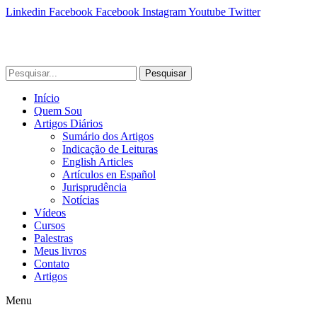
Linkedin
Facebook
Facebook
Instagram
Youtube
Twitter
Pesquisar
Início
Quem Sou
Artigos Diários
Sumário dos Artigos
Indicação de Leituras
English Articles
Artículos en Español
Jurisprudência
Notícias
Vídeos
Cursos
Palestras
Meus livros
Contato
Artigos
Menu