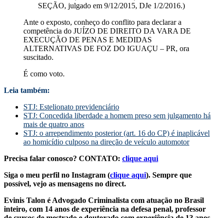
SEÇÃO, julgado em 9/12/2015, DJe 1/2/2016.)
Ante o exposto, conheço do conflito para declarar a
competência do JUÍZO DE DIREITO DA VARA DE
EXECUÇÃO DE PENAS E MEDIDAS
ALTERNATIVAS DE FOZ DO IGUAÇU – PR, ora
suscitado.
É como voto.
Leia também:
STJ: Estelionato previdenciário
STJ: Concedida liberdade a homem preso sem julgamento há
mais de quatro anos
STJ: o arrependimento posterior (art. 16 do CP) é inaplicável
ao homicídio culposo na direção de veículo automotor
Precisa falar conosco? CONTATO:
clique aqui
Siga o meu perfil no Instagram (
clique aqui
). Sempre que
possível, vejo as mensagens no direct.
Evinis Talon é Advogado Criminalista com atuação no Brasil
inteiro, com 14 anos de experiência na defesa penal, professor
de cursos de mestrado e doutorado com experiência de 13 anos