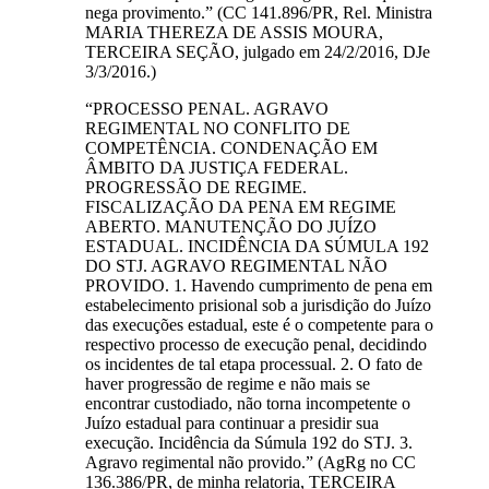
nega provimento.” (CC 141.896/PR, Rel. Ministra
MARIA THEREZA DE ASSIS MOURA,
TERCEIRA SEÇÃO, julgado em 24/2/2016, DJe
3/3/2016.)
“PROCESSO PENAL. AGRAVO
REGIMENTAL NO CONFLITO DE
COMPETÊNCIA. CONDENAÇÃO EM
ÂMBITO DA JUSTIÇA FEDERAL.
PROGRESSÃO DE REGIME.
FISCALIZAÇÃO DA PENA EM REGIME
ABERTO. MANUTENÇÃO DO JUÍZO
ESTADUAL. INCIDÊNCIA DA SÚMULA 192
DO STJ. AGRAVO REGIMENTAL NÃO
PROVIDO. 1. Havendo cumprimento de pena em
estabelecimento prisional sob a jurisdição do Juízo
das execuções estadual, este é o competente para o
respectivo processo de execução penal, decidindo
os incidentes de tal etapa processual. 2. O fato de
haver progressão de regime e não mais se
encontrar custodiado, não torna incompetente o
Juízo estadual para continuar a presidir sua
execução. Incidência da Súmula 192 do STJ. 3.
Agravo regimental não provido.” (AgRg no CC
136.386/PR, de minha relatoria, TERCEIRA