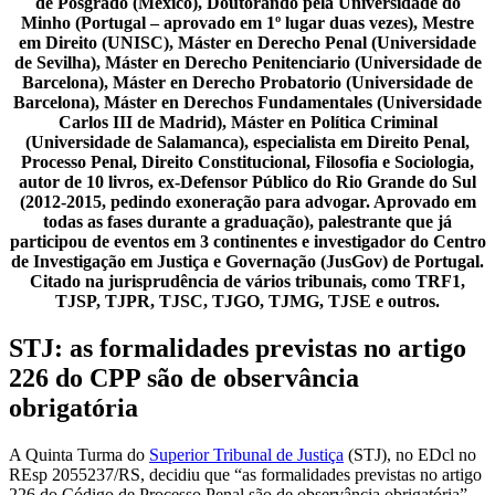
de Posgrado (México), Doutorando pela Universidade do
Minho (Portugal – aprovado em 1º lugar duas vezes), Mestre
em Direito (UNISC), Máster en Derecho Penal (Universidade
de Sevilha), Máster en Derecho Penitenciario (Universidade de
Barcelona), Máster en Derecho Probatorio (Universidade de
Barcelona), Máster en Derechos Fundamentales (Universidade
Carlos III de Madrid), Máster en Política Criminal
(Universidade de Salamanca), especialista em Direito Penal,
Processo Penal, Direito Constitucional, Filosofia e Sociologia,
autor de 10 livros, ex-Defensor Público do Rio Grande do Sul
(2012-2015, pedindo exoneração para advogar. Aprovado em
todas as fases durante a graduação), palestrante que já
participou de eventos em 3 continentes e investigador do Centro
de Investigação em Justiça e Governação (JusGov) de Portugal.
Citado na jurisprudência de vários tribunais, como TRF1,
TJSP, TJPR, TJSC, TJGO, TJMG, TJSE e outros.
STJ: as formalidades previstas no artigo
226 do CPP são de observância
obrigatória
A Quinta Turma do
Superior Tribunal de Justiça
(STJ), no EDcl no
REsp 2055237/RS, decidiu que “as formalidades previstas no artigo
226 do Código de Processo Penal são de observância obrigatória”.