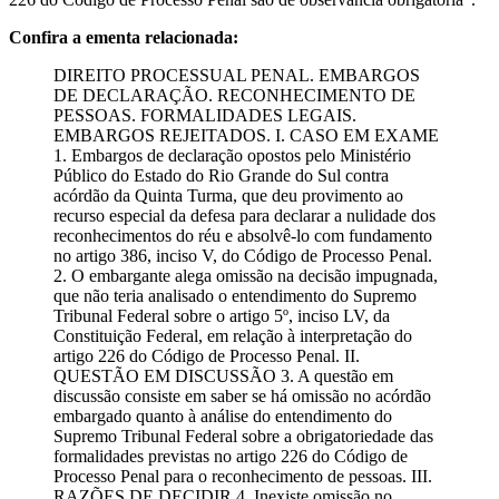
Confira a ementa relacionada:
DIREITO PROCESSUAL PENAL. EMBARGOS
DE DECLARAÇÃO. RECONHECIMENTO DE
PESSOAS. FORMALIDADES LEGAIS.
EMBARGOS REJEITADOS. I. CASO EM EXAME
1. Embargos de declaração opostos pelo Ministério
Público do Estado do Rio Grande do Sul contra
acórdão da Quinta Turma, que deu provimento ao
recurso especial da defesa para declarar a nulidade dos
reconhecimentos do réu e absolvê-lo com fundamento
no artigo 386, inciso V, do Código de Processo Penal.
2. O embargante alega omissão na decisão impugnada,
que não teria analisado o entendimento do Supremo
Tribunal Federal sobre o artigo 5º, inciso LV, da
Constituição Federal, em relação à interpretação do
artigo 226 do Código de Processo Penal. II.
QUESTÃO EM DISCUSSÃO 3. A questão em
discussão consiste em saber se há omissão no acórdão
embargado quanto à análise do entendimento do
Supremo Tribunal Federal sobre a obrigatoriedade das
formalidades previstas no artigo 226 do Código de
Processo Penal para o reconhecimento de pessoas. III.
RAZÕES DE DECIDIR 4. Inexiste omissão no