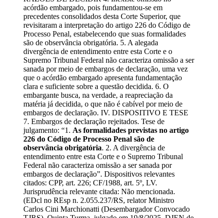
acórdão embargado, pois fundamentou-se em
precedentes consolidados desta Corte Superior, que
revisitaram a interpretação do artigo 226 do Código de
Processo Penal, estabelecendo que suas formalidades
são de observância obrigatória. 5. A alegada
divergência de entendimento entre esta Corte e o
Supremo Tribunal Federal não caracteriza omissão a ser
sanada por meio de embargos de declaração, uma vez
que o acórdão embargado apresenta fundamentação
clara e suficiente sobre a questão decidida. 6. O
embargante busca, na verdade, a reapreciação da
matéria já decidida, o que não é cabível por meio de
embargos de declaração. IV. DISPOSITIVO E TESE
7. Embargos de declaração rejeitados. Tese de
julgamento: “1.
As formalidades previstas no artigo
226 do Código de Processo Penal são de
observância obrigatória
. 2. A divergência de
entendimento entre esta Corte e o Supremo Tribunal
Federal não caracteriza omissão a ser sanada por
embargos de declaração”. Dispositivos relevantes
citados: CPP, art. 226; CF/1988, art. 5º, LV.
Jurisprudência relevante citada: Não mencionada.
(EDcl no REsp n. 2.055.237/RS, relator Ministro
Carlos Cini Marchionatti (Desembargador Convocado
TJRS), Quinta Turma, julgado em 19/8/2025, DJEN de