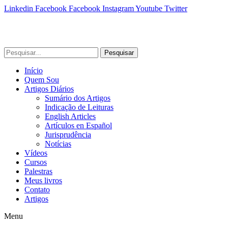
Linkedin
Facebook
Facebook
Instagram
Youtube
Twitter
Pesquisar
Início
Quem Sou
Artigos Diários
Sumário dos Artigos
Indicação de Leituras
English Articles
Artículos en Español
Jurisprudência
Notícias
Vídeos
Cursos
Palestras
Meus livros
Contato
Artigos
Menu