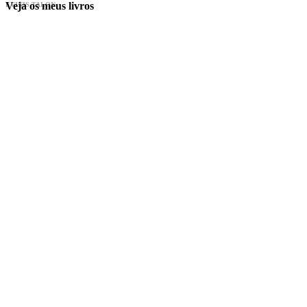
Veja os meus livros
EVINIS TALON