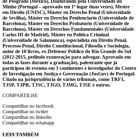
de Posgrado (México), Doutorando pela Universidade do
Minho (Portugal – aprovado em 1º lugar duas vezes), Mestre
em Direito (UNISC), Máster en Derecho Penal (Universidade
de Sevilha), Máster en Derecho Penitenciario (Universidade de
Barcelona), Máster en Derecho Probatorio (Universidade de
Barcelona), Máster en Derechos Fundamentales (Universidade
Carlos III de Madrid), Máster en Política Criminal
(Universidade de Salamanca), especialista em Direito Penal,
Processo Penal, Direito Constitucional, Filosofia e Sociologia,
autor de 10 livros, ex-Defensor Público do Rio Grande do Sul
(2012-2015, pedindo exoneração para advogar. Aprovado em
todas as fases durante a graduação), palestrante que já
participou de eventos em 3 continentes e investigador do Centro
de Investigação em Justiça e Governação (JusGov) de Portugal.
Citado na jurisprudência de vários tribunais, como TRF1,
TJSP, TJPR, TJSC, TJGO, TJMG, TJSE e outros.
COMPARTILHE
Compartilhar no facebook
Compartilhar no twitter
Compartilhar no linkedin
Compartilhar no whatsapp
LEIA TAMBÉM
EVINIS TALON