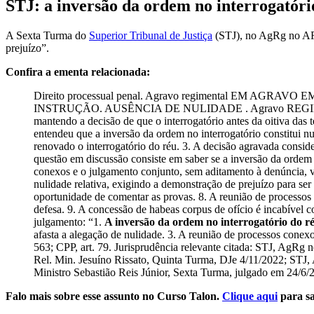
STJ: a inversão da ordem no interrogatório
A Sexta Turma do
Superior Tribunal de Justiça
(STJ), no AgRg no ARE
prejuízo”.
Confira a ementa relacionada:
Direito processual penal. Agravo regimental EM AGR
INSTRUÇÃO. AUSÊNCIA DE NULIDADE . Agravo REGIMENTAL IM
mantendo a decisão de que o interrogatório antes da oitiva da
entendeu que a inversão da ordem no interrogatório constitui n
renovado o interrogatório do réu. 3. A decisão agravada conside
questão em discussão consiste em saber se a inversão da ordem n
conexos e o julgamento conjunto, sem aditamento à denúncia, vi
nulidade relativa, exigindo a demonstração de prejuízo para ser 
oportunidade de comentar as provas. 8. A reunião de processos
defesa. 9. A concessão de habeas corpus de ofício é incabível c
julgamento: “1.
A inversão da ordem no interrogatório do ré
afasta a alegação de nulidade. 3. A reunião de processos conex
563; CPP, art. 79. Jurisprudência relevante citada: STJ, A
Rel. Min. Jesuíno Rissato, Quinta Turma, DJe 4/11/2022; STJ
Ministro Sebastião Reis Júnior, Sexta Turma, julgado em 24/6
Falo mais sobre esse assunto no Curso Talon.
Clique aqui
para sa