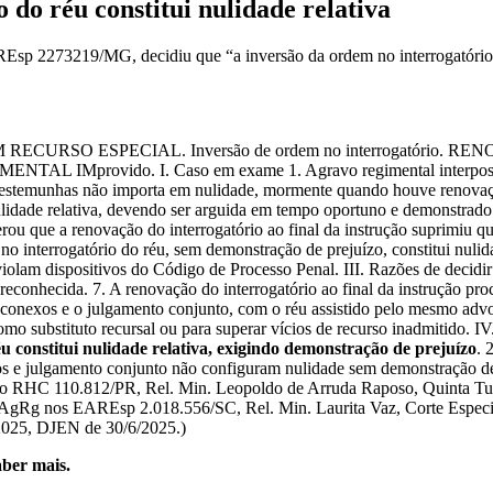
 do réu constitui nulidade relativa
sp 2273219/MG, decidiu que “a inversão da ordem no interrogatório do
AVO EM RECURSO ESPECIAL. Inversão de ordem no interrogató
provido. I. Caso em exame 1. Agravo regimental interposto cont
s testemunhas não importa em nulidade, mormente quando houve renovaçã
ulidade relativa, devendo ser arguida em tempo oportuno e demonstrado 
rou que a renovação do interrogatório ao final da instrução suprimiu q
o interrogatório do réu, sem demonstração de prejuízo, constitui nulid
olam dispositivos do Código de Processo Penal. III. Razões de decidir
reconhecida. 7. A renovação do interrogatório ao final da instrução proc
 conexos e o julgamento conjunto, com o réu assistido pelo mesmo adv
omo substituto recursal ou para superar vícios de recurso inadmitido. I
u constitui nulidade relativa, exigindo demonstração de prejuízo
. 
os e julgamento conjunto não configuram nulidade sem demonstração de p
gRg no RHC 110.812/PR, Rel. Min. Leopoldo de Arruda Raposo, Quinta
, AgRg nos EAREsp 2.018.556/SC, Rel. Min. Laurita Vaz, Corte Espec
/2025, DJEN de 30/6/2025.)
ber mais.