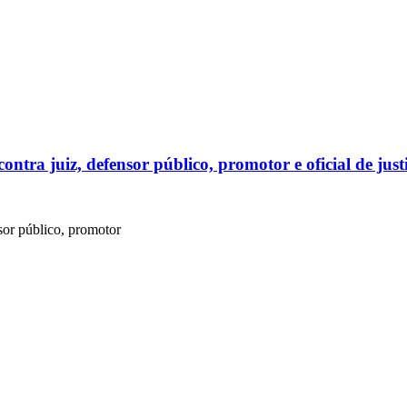
tra juiz, defensor público, promotor e oficial de just
sor público, promotor