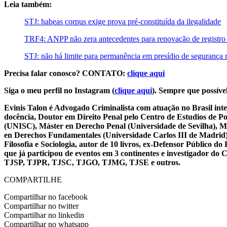
Leia também:
STJ: habeas corpus exige prova pré-constituída da ilegalidade
TRF4: ANPP não zera antecedentes para renovação de registro
STJ: não há limite para permanência em presídio de segurança
Precisa falar conosco? CONTATO:
clique aqui
Siga o meu perfil no Instagram (
clique aqui
). Sempre que possível
Evinis Talon é Advogado Criminalista com atuação no Brasil inte
docência, Doutor em Direito Penal pelo Centro de Estudios de P
(UNISC), Máster en Derecho Penal (Universidade de Sevilha), Má
en Derechos Fundamentales (Universidade Carlos III de Madrid), 
Filosofia e Sociologia, autor de 10 livros, ex-Defensor Público
que já participou de eventos em 3 continentes e investigador do
TJSP, TJPR, TJSC, TJGO, TJMG, TJSE e outros.
COMPARTILHE
Compartilhar no facebook
Compartilhar no twitter
Compartilhar no linkedin
Compartilhar no whatsapp