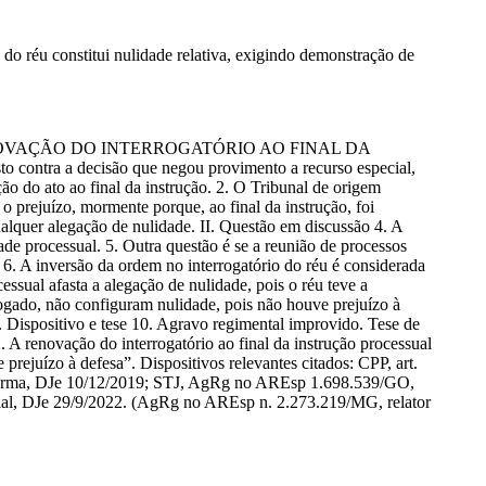
 réu constitui nulidade relativa, exigindo demonstração de
rio. RENOVAÇÃO DO INTERROGATÓRIO AO FINAL DA
ra a decisão que negou provimento a recurso especial,
o do ato ao final da instrução. 2. O Tribunal de origem
o prejuízo, mormente porque, ao final da instrução, foi
ualquer alegação de nulidade. II. Questão em discussão 4. A
ade processual. 5. Outra questão é se a reunião de processos
 6. A inversão da ordem no interrogatório do réu é considerada
essual afasta a alegação de nulidade, pois o réu teve a
ogado, não configuram nulidade, pois não houve prejuízo à
V. Dispositivo e tese 10. Agravo regimental improvido. Tese de
2. A renovação do interrogatório ao final da instrução processual
rejuízo à defesa”. Dispositivos relevantes citados: CPP, art.
 Turma, DJe 10/12/2019; STJ, AgRg no AREsp 1.698.539/GO,
ial, DJe 29/9/2022. (AgRg no AREsp n. 2.273.219/MG, relator