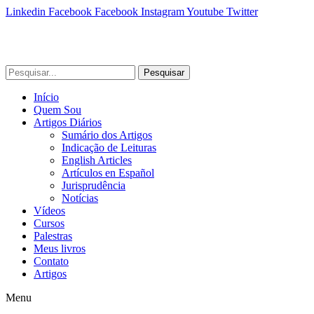
Linkedin
Facebook
Facebook
Instagram
Youtube
Twitter
Pesquisar
Início
Quem Sou
Artigos Diários
Sumário dos Artigos
Indicação de Leituras
English Articles
Artículos en Español
Jurisprudência
Notícias
Vídeos
Cursos
Palestras
Meus livros
Contato
Artigos
Menu