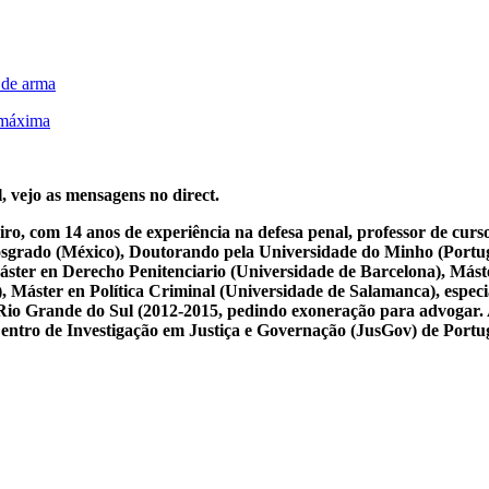
 de arma
 máxima
, vejo as mensagens no direct.
iro, com 14 anos de experiência na defesa penal, professor de cur
osgrado (México), Doutorando pela Universidade do Minho (Portug
ster en Derecho Penitenciario (Universidade de Barcelona), Mást
Máster en Política Criminal (Universidade de Salamanca), especial
 do Rio Grande do Sul (2012-2015, pedindo exoneração para advogar.
 Centro de Investigação em Justiça e Governação (JusGov) de Portu