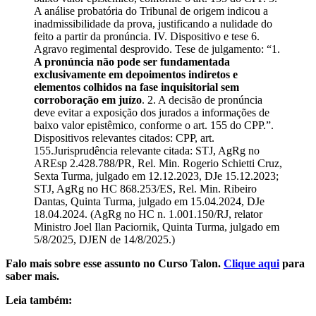
A análise probatória do Tribunal de origem indicou a
inadmissibilidade da prova, justificando a nulidade do
feito a partir da pronúncia. IV. Dispositivo e tese 6.
Agravo regimental desprovido. Tese de julgamento: “1.
A pronúncia não pode ser fundamentada
exclusivamente em depoimentos indiretos e
elementos colhidos na fase inquisitorial sem
corroboração em juízo
. 2. A decisão de pronúncia
deve evitar a exposição dos jurados a informações de
baixo valor epistêmico, conforme o art. 155 do CPP.”.
Dispositivos relevantes citados: CPP, art.
155.Jurisprudência relevante citada: STJ, AgRg no
AREsp 2.428.788/PR, Rel. Min. Rogerio Schietti Cruz,
Sexta Turma, julgado em 12.12.2023, DJe 15.12.2023;
STJ, AgRg no HC 868.253/ES, Rel. Min. Ribeiro
Dantas, Quinta Turma, julgado em 15.04.2024, DJe
18.04.2024. (AgRg no HC n. 1.001.150/RJ, relator
Ministro Joel Ilan Paciornik, Quinta Turma, julgado em
5/8/2025, DJEN de 14/8/2025.)
Falo mais sobre esse assunto no Curso Talon.
Clique aqui
para
saber mais.
Leia também: