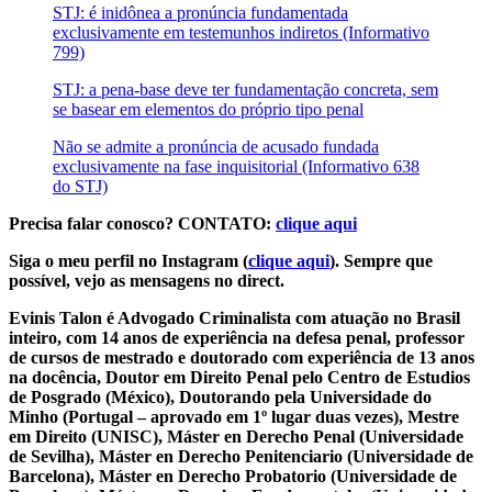
STJ: é inidônea a pronúncia fundamentada
exclusivamente em testemunhos indiretos (Informativo
799)
STJ: a pena-base deve ter fundamentação concreta, sem
se basear em elementos do próprio tipo penal
Não se admite a pronúncia de acusado fundada
exclusivamente na fase inquisitorial (Informativo 638
do STJ)
Precisa falar conosco? CONTATO:
clique aqui
Siga o meu perfil no Instagram (
clique aqui
). Sempre que
possível, vejo as mensagens no direct.
Evinis Talon é Advogado Criminalista com atuação no Brasil
inteiro, com 14 anos de experiência na defesa penal, professor
de cursos de mestrado e doutorado com experiência de 13 anos
na docência, Doutor em Direito Penal pelo Centro de Estudios
de Posgrado (México), Doutorando pela Universidade do
Minho (Portugal – aprovado em 1º lugar duas vezes), Mestre
em Direito (UNISC), Máster en Derecho Penal (Universidade
de Sevilha), Máster en Derecho Penitenciario (Universidade de
Barcelona), Máster en Derecho Probatorio (Universidade de