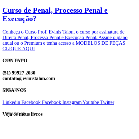
Curso de Penal, Processo Penal e
Execução?
Conheça o Curso Prof. Evinis Talon, o curso por assinatura de
Direito Penal, Processo Penal e Execução Penal. Assine o plano
anual ou o Premium e tenha acesso a MODELOS DE PEÇAS.
CLIQUE AQUI
CONTATO
EVINIS TALON
(51) 99927 2030
contato@evinistalon.com
SIGA-NOS
EVINIS TALON
Linkedin
Facebook
Facebook
Instagram
Youtube
Twitter
Veja os meus livros
EVINIS TALON