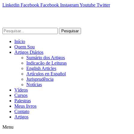
Linkedin
Facebook
Facebook
Instagram
Youtube
Twitter
Pesquisar
Início
Quem Sou
Artigos Diários
Sumário dos Artigos
Indicação de Leituras
English Articles
Artículos en Español
Jurisprudência
Notícias
Vídeos
Cursos
Palestras
Meus livros
Contato
Artigos
Menu