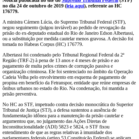
Notícia publicada no site do
Supremo Tribunal Federal
(STF)
no dia 24 de outubro de 2019 (
leia aqui
), referente ao HC
176779.
A ministra Cármen Lúcia, do Supremo Tribunal Federal (STF),
negou seguimento (julgou inviável) ao pedido de revogação da
prisão do ex-deputado estadual do Rio de Janeiro Edson Albertassi,
ou a substituição por medida cautelar menos gravosa. A decisão foi
tomada no Habeas Corpus (HC) 176779.
Albertassi foi condenado pelo Tribunal Regional Federal da 2ª
Região (TRF-2) à pena de 13 anos e 4 meses de prisão e ao
pagamento de multa pelos crimes de corrupção passiva e
organização criminosa. Ele foi sentenciado no âmbito da Operação
Cadeia Velha pelo envolvimento em esquema de pagamento de
propina em benefício da Fetranspor, entidade que reúne empresas de
ônibus urbanos no estado do Rio. Na condenação, foi mantida a
prisão preventiva.
No HC ao STF, impetrado contra decisão monocrática do Superior
Tribunal de Justiça (STJ), a defesa sustentou a ausência de
fundamentação idônea para a manutenção da prisão cautelar e
argumentou que, no julgamento das Ações Diretas de
Inconstitucionalidade (ADI) 5823 e 5824, o STF fixou
entendimento de que as regras relativas à imunidade dos
parlamentares federais (artigo 53 Constituição Federal) se aplicam