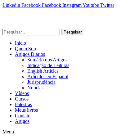
Linkedin
Facebook
Facebook
Instagram
Youtube
Twitter
Pesquisar
Início
Quem Sou
Artigos Diários
Sumário dos Artigos
Indicação de Leituras
English Articles
Artículos en Español
Jurisprudência
Notícias
Vídeos
Cursos
Palestras
Meus livros
Contato
Artigos
Menu