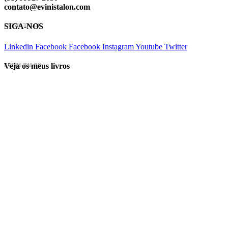
contato@evinistalon.com
SIGA-NOS
EVINIS TALON
Linkedin
Facebook
Facebook
Instagram
Youtube
Twitter
Veja os meus livros
EVINIS TALON