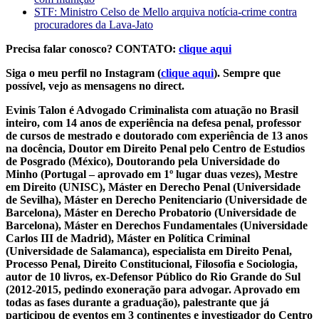
STF: Ministro Celso de Mello arquiva notícia-crime contra
procuradores da Lava-Jato
Precisa falar conosco? CONTATO:
clique aqui
Siga o meu perfil no Instagram (
clique aqui
). Sempre que
possível, vejo as mensagens no direct.
Evinis Talon é Advogado Criminalista com atuação no Brasil
inteiro, com 14 anos de experiência na defesa penal, professor
de cursos de mestrado e doutorado com experiência de 13 anos
na docência, Doutor em Direito Penal pelo Centro de Estudios
de Posgrado (México), Doutorando pela Universidade do
Minho (Portugal – aprovado em 1º lugar duas vezes), Mestre
em Direito (UNISC), Máster en Derecho Penal (Universidade
de Sevilha), Máster en Derecho Penitenciario (Universidade de
Barcelona), Máster en Derecho Probatorio (Universidade de
Barcelona), Máster en Derechos Fundamentales (Universidade
Carlos III de Madrid), Máster en Política Criminal
(Universidade de Salamanca), especialista em Direito Penal,
Processo Penal, Direito Constitucional, Filosofia e Sociologia,
autor de 10 livros, ex-Defensor Público do Rio Grande do Sul
(2012-2015, pedindo exoneração para advogar. Aprovado em
todas as fases durante a graduação), palestrante que já
participou de eventos em 3 continentes e investigador do Centro