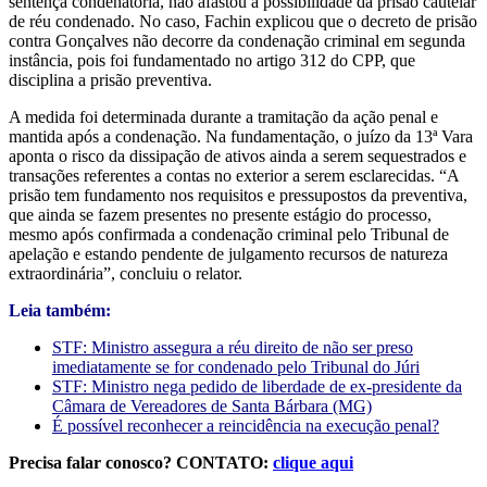
sentença condenatória, não afastou a possibilidade da prisão cautelar
de réu condenado. No caso, Fachin explicou que o decreto de prisão
contra Gonçalves não decorre da condenação criminal em segunda
instância, pois foi fundamentado no artigo 312 do CPP, que
disciplina a prisão preventiva.
A medida foi determinada durante a tramitação da ação penal e
mantida após a condenação. Na fundamentação, o juízo da 13ª Vara
aponta o risco da dissipação de ativos ainda a serem sequestrados e
transações referentes a contas no exterior a serem esclarecidas. “A
prisão tem fundamento nos requisitos e pressupostos da preventiva,
que ainda se fazem presentes no presente estágio do processo,
mesmo após confirmada a condenação criminal pelo Tribunal de
apelação e estando pendente de julgamento recursos de natureza
extraordinária”, concluiu o relator.
Leia também:
STF: Ministro assegura a réu direito de não ser preso
imediatamente se for condenado pelo Tribunal do Júri
STF: Ministro nega pedido de liberdade de ex-presidente da
Câmara de Vereadores de Santa Bárbara (MG)
É possível reconhecer a reincidência na execução penal?
Precisa falar conosco? CONTATO:
clique aqui