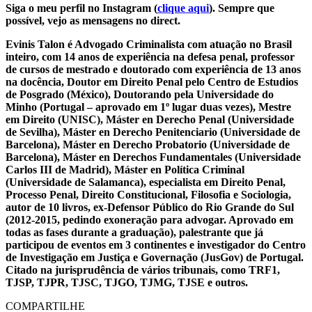
Siga o meu perfil no Instagram (
clique aqui
). Sempre que
possível, vejo as mensagens no direct.
Evinis Talon é Advogado Criminalista com atuação no Brasil
inteiro, com 14 anos de experiência na defesa penal, professor
de cursos de mestrado e doutorado com experiência de 13 anos
na docência, Doutor em Direito Penal pelo Centro de Estudios
de Posgrado (México), Doutorando pela Universidade do
Minho (Portugal – aprovado em 1º lugar duas vezes), Mestre
em Direito (UNISC), Máster en Derecho Penal (Universidade
de Sevilha), Máster en Derecho Penitenciario (Universidade de
Barcelona), Máster en Derecho Probatorio (Universidade de
Barcelona), Máster en Derechos Fundamentales (Universidade
Carlos III de Madrid), Máster en Política Criminal
(Universidade de Salamanca), especialista em Direito Penal,
Processo Penal, Direito Constitucional, Filosofia e Sociologia,
autor de 10 livros, ex-Defensor Público do Rio Grande do Sul
(2012-2015, pedindo exoneração para advogar. Aprovado em
todas as fases durante a graduação), palestrante que já
participou de eventos em 3 continentes e investigador do Centro
de Investigação em Justiça e Governação (JusGov) de Portugal.
Citado na jurisprudência de vários tribunais, como TRF1,
TJSP, TJPR, TJSC, TJGO, TJMG, TJSE e outros.
COMPARTILHE