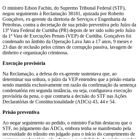
O ministro Edson Fachin, do Supremo Tribunal Federal (STF),
negou seguimento à Reclamação 38181, ajuizada por Roberto
Gonçalves, ex-gerente da diretoria de Serviços e Engenharia da
Petrobras, contra a decretação de sua prisão preventiva pelo Juízo da
13ª Vara Federal de Curitiba (PR) depois de ter sido solto pelo Juízo
da 1ª Vara de Execuções Penais (VEP) de Curitiba. Gonçalves foi
condenado no âmbito da Operação Lava Jato a 17 anos, 9 meses e
23 dias de reclusão pelos crimes de corrupção passiva, lavagem de
dinheiro e organização criminosa.
Execução provisória
Na Reclamação, a defesa do ex-gerente sustentava que, ao
determinar sua soltura, o juízo da VEP entendeu que a prisão estaria
sendo mantida exclusivamente em razão da confirmação da sentença
condenatória em segunda instância, ou seja, configurava execução
provisória da pena, o que contraria a decisão do STF nas Ações
Declaratórias de Constitucionalidade (ADCs) 43, 44 e 54.
Prisão preventiva
Ao negar seguimento ao pedido, o ministro Fachin destacou que o
STF, no julgamento das ADCs, embora tenha se manifestado pela
necessidade do trânsito em julgado para o início do cumprimento de