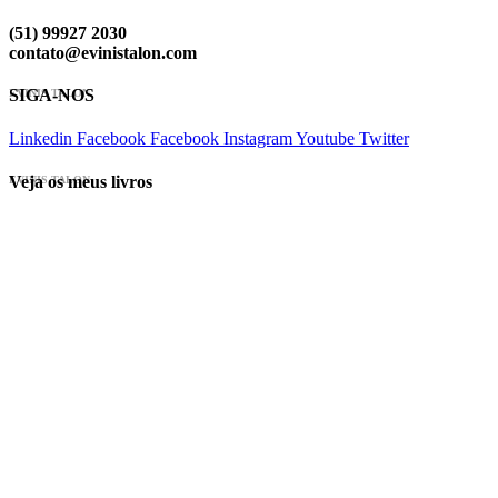
(51) 99927 2030
contato@evinistalon.com
SIGA-NOS
EVINIS TALON
Linkedin
Facebook
Facebook
Instagram
Youtube
Twitter
Veja os meus livros
EVINIS TALON