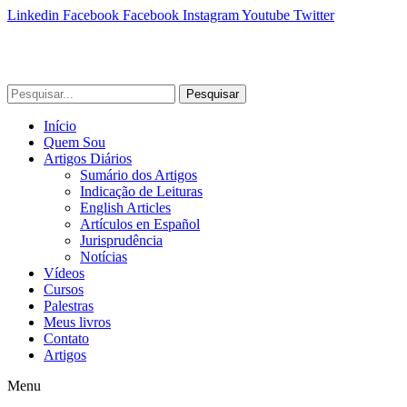
Linkedin
Facebook
Facebook
Instagram
Youtube
Twitter
Pesquisar
Início
Quem Sou
Artigos Diários
Sumário dos Artigos
Indicação de Leituras
English Articles
Artículos en Español
Jurisprudência
Notícias
Vídeos
Cursos
Palestras
Meus livros
Contato
Artigos
Menu